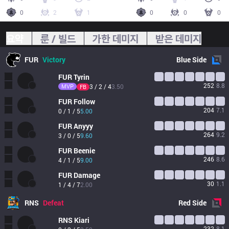
0
2
1
0
0
0
요약
룬 / 빌드
가한 데미지
받은 데미지
FUR
Victory
Blue
Side
FUR
Tyrin
252
8.8
MVP
3 / 2 / 4
3.50
FB
FUR
Follow
204
7.1
0 / 1 / 5
5.00
FUR
Anyyy
264
9.2
3 / 0 / 5
9.60
FUR
Beenie
246
8.6
4 / 1 / 5
9.00
FUR
Damage
30
1.1
1 / 4 / 7
2.00
RNS
Defeat
Red
Side
RNS
Kiari
232
8.1