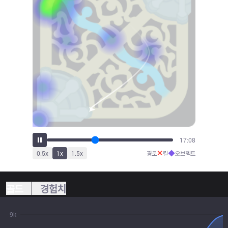
18:48
✕
◆
0.5
x
1
x
1.5
x
경로
킬
오브젝트
골드
경험치
9k