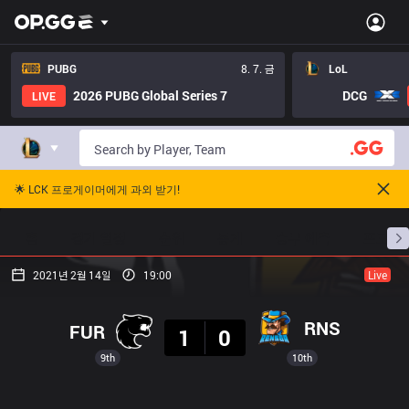
PUBG
8. 7. 금
LoL
2026 PUBG Global Series 7
DCG
LIVE
🌟 LCK 프로게이머에게 과외 받기!
홈
경기 일정
순위
통계
승부 예측
프로빌
2021년 2월 14일
19:00
Live
결과
RNS
FUR
1
0
9th
10th