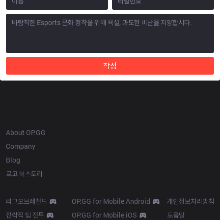
작성
OP.GG
About OP.GG
Company
Blog
로고 히스토리
Products
Resources
리그오브레전드
OP.GG for Mobile Android
개인정보처리방침
전략적 팀 전투
OP.GG for Mobile iOS
도움말