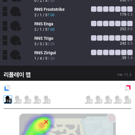
0 / 2 / 5
2.50
RNS
Froststrike
179
6.3
2 / 1 / 5
7.00
RNS
Enga
252
8.8
2 / 1 / 5
7.00
RNS
Trigo
242
8.5
3 / 3 / 3
2.00
RNS
Zirigui
39
1.4
1 / 4 / 5
1.50
리플레이 맵
Ver.
11.3
Blue
Side
Red
Side
16
14
16
14
12
15
13
15
13
11