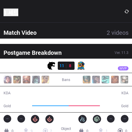
1 세트
Match Video
2
videos
Postgame Breakdown
Ver.
11.3
결과
FUR
Tyrin
FUR
11
8
RNS
28:33
MVP
Bans
11 / 8 / 26
8 / 11 / 23
KDA
KDA
53,076
45,730
Gold
Gold
Object
0
9
2
0
1
0