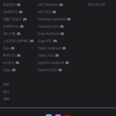
발로란트
AllT Android
문의/피드백
오버워치2
AllT iOS
배틀그라운드
Valorant Android
슈퍼바이브
Valorant iOS
데스크톱
Gigs Android
스트리머 오버레이
Gigs iOS
Duo
TalkG Android
톡피지지
TalkG iOS
e스포츠
Esports Android
Gigs
Esports iOS
More
제휴
광고
채용