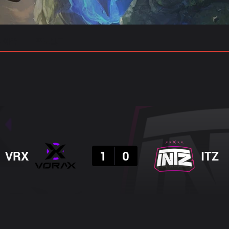
 예측
프로빌드
결과
VRX
1
0
ITZ