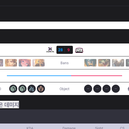
결과
VRX
28
9
ITZ
Bans
0
Object
은 데미지
KDA
Damage
Sight
CS