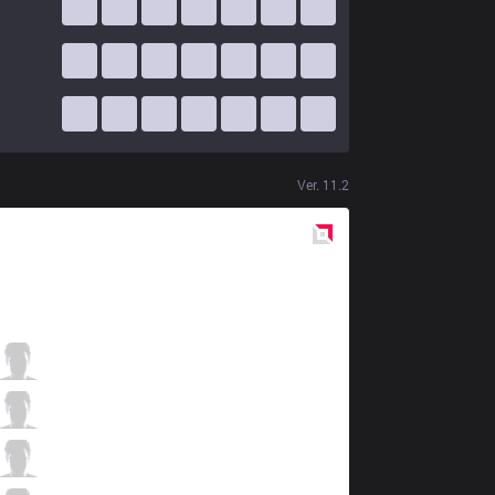
Ver.
11.2
Red
Side
ITZ
Boal
0 / 6 / 4
ITZ
Revolta
3 / 5 / 3
ITZ
Envy
3 / 4 / 4