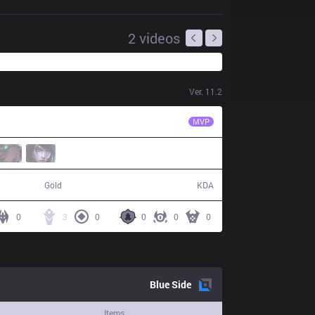
2
videos
Ver.
11.2
VRX
Yampi
MVP
48,296
9 / 28 / 18
Gold
KDA
0
3
0
0
0
0
Blue
Side
Items