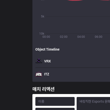
5k
10k
00:00
02:00
04:00
06:00
Object Timeline
VRX
ITZ
매치 리액션