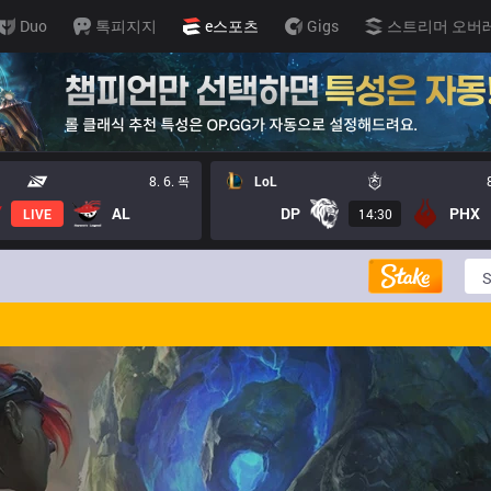
Duo
톡피지지
e스포츠
Gigs
스트리머 오버
8. 6. 목
LoL
AL
DP
PHX
LIVE
14:30