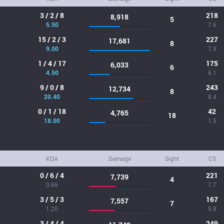
3 / 2 / 8
218
8,918
5
5.50
7.6
15 / 2 / 3
227
17,681
8
9.00
7.9
1 / 4 / 17
175
6,033
6
4.50
6.1
9 / 0 / 8
243
12,734
8
20.40
8.4
0 / 1 / 18
42
4,765
18
18.00
1.5
KDA
Damage
Sight
CS
0 / 6 / 4
221
7,739
4
0.66
7.7
3 / 5 / 3
167
7,557
7
1.20
5.8
3 / 4 / 4
249