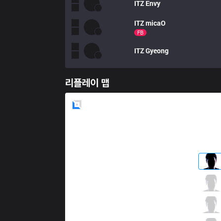
ITZ
Envy
ITZ
micaO
FB
ITZ
Gyeong
리플레이 맵
Blue
Side
VRX
fNb
3 / 2 / 8
VRX
Yampi
15 / 2 / 3
VRX
Krastyel
1 / 4 / 17