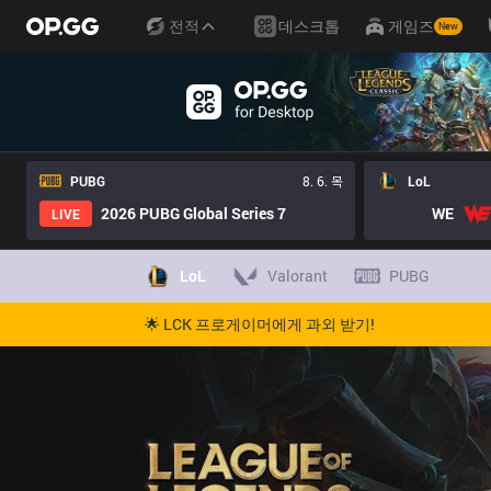
전적
데스크톱
게임즈
New
PUBG
8. 6. 목
LoL
2026 PUBG Global Series 7
WE
LIVE
LoL
Valorant
PUBG
🌟 LCK 프로게이머에게 과외 받기!