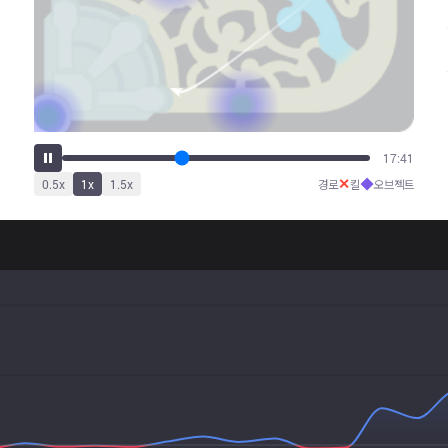
22:23
✕
◆
0.5
x
1
x
1.5
x
경로
킬
오브젝트