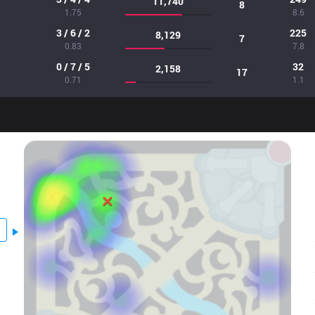
11,740
8
1.75
8.6
3 / 6 / 2
225
8,129
7
0.83
7.8
0 / 7 / 5
32
2,158
17
0.71
1.1