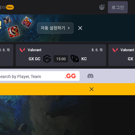
KO
레이
로그인
New
8. 6. 목
Valorant
8. 6. 목
Valorant
GX GC
KC
GX
15:00