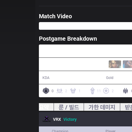
Match Video
Postgame Breakdown
28:51
28 / 9 / 54
60,984
KDA
Gold
0
2
1
11
2
요약
룬 / 빌드
가한 데미지
받
VRX
Victory
Champion
Player