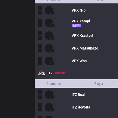
VRX
fNb
VRX
Yampi
MVP
VRX
Krastyel
VRX
Matsukaze
VRX
Wos
ITZ
Defeat
Champion
Player
ITZ
Boal
ITZ
Revolta