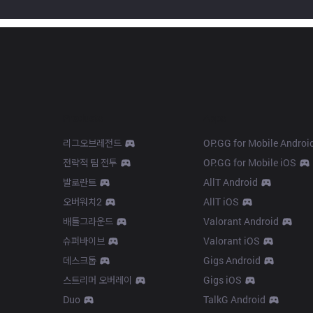
Products
Apps
리그오브레전드
OP.GG for Mobile Androi
전략적 팀 전투
OP.GG for Mobile iOS
발로란트
AllT Android
오버워치2
AllT iOS
배틀그라운드
Valorant Android
슈퍼바이브
Valorant iOS
데스크톱
Gigs Android
스트리머 오버레이
Gigs iOS
Duo
TalkG Android