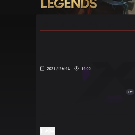
홈
경기 일정
순위
통계
승부
2021년 2월 6일
16:00
1st
1 세트