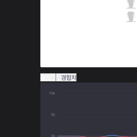
VRX
Matsukaze
9 / 0 / 8
VRX
Wos
0 / 1 / 18
골드
경험치
10k
5k
0k