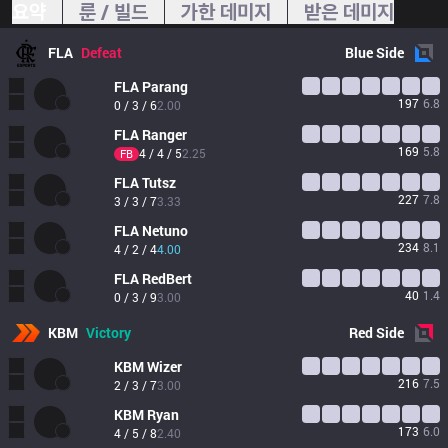
요약
룬 / 빌드
가한 데미지
받은 데미지
FLA
Defeat
Blue
Side
FLA
Parang
197
6.8
0 / 3 / 6
2.00
FLA
Ranger
169
5.8
4 / 4 / 5
2.25
FB
FLA
Tutsz
227
7.8
3 / 3 / 7
3.33
FLA
Netuno
234
8.1
4 / 2 / 4
4.00
FLA
RedBert
40
1.4
0 / 3 / 9
3.00
KBM
Victory
Red
Side
KBM
Wizer
216
7.5
2 / 3 / 7
3.00
KBM
Ryan
173
6.0
4 / 5 / 8
2.40