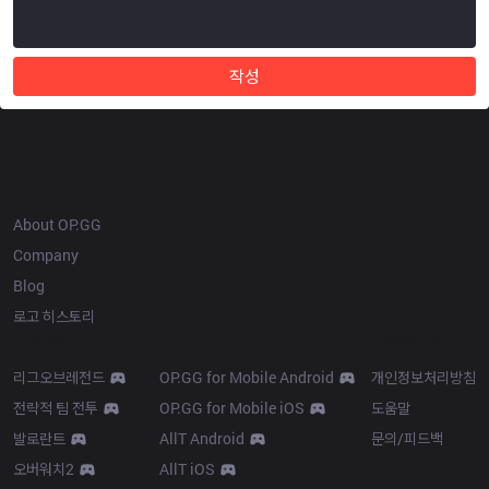
작성
OP.GG
About OP.GG
Company
Blog
로고 히스토리
Products
Resources
리그오브레전드
OP.GG for Mobile Android
개인정보처리방침
전략적 팀 전투
OP.GG for Mobile iOS
도움말
발로란트
AllT Android
문의/피드백
오버워치2
AllT iOS