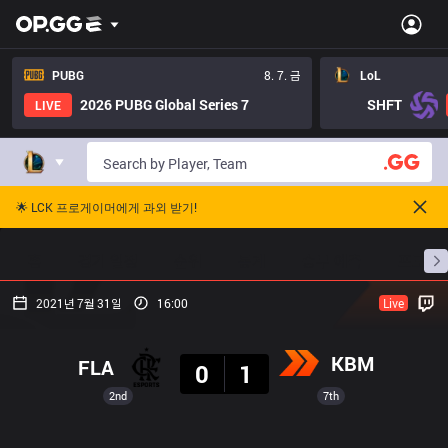
PUBG
8. 7. 금
LoL
2026 PUBG Global Series 7
SHFT
LIVE
🌟 LCK 프로게이머에게 과외 받기!
홈
경기 일정
순위
통계
승부 예측
프로빌
2021년 7월 31일
16:00
Live
결과
KBM
FLA
0
1
2nd
7th