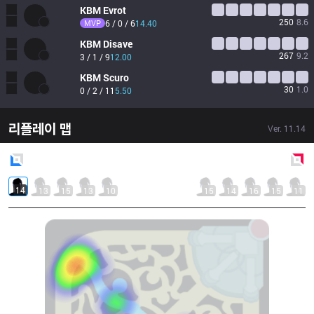
KBM
Evrot
250
8.6
MVP
6 / 0 / 6
14.40
KBM
Disave
267
9.2
3 / 1 / 9
12.00
KBM
Scuro
30
1.0
0 / 2 / 11
5.50
리플레이 맵
Ver.
11.14
Blue
Side
Red
Side
14
13
15
13
10
15
14
16
15
11