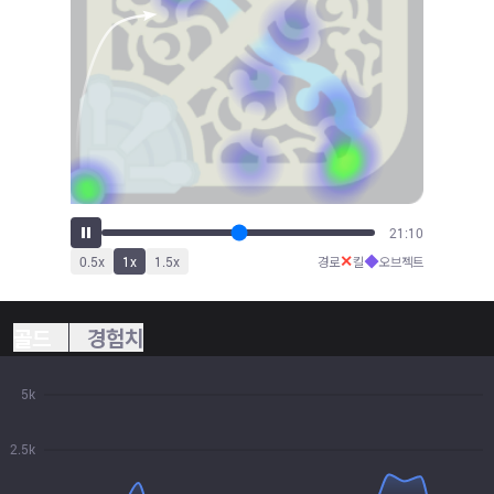
21:57
✕
◆
0.5
x
1
x
1.5
x
경로
킬
오브젝트
골드
경험치
5k
2.5k