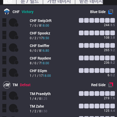
요약
룬 / 빌드
가한 데미지
받은 데미지
CHF
Victory
Blue
Side
CHF
Swip3rR
244
8.5
7 / 0 / 8
18.00
CHF
Spookz
108
3.8
0 / 2 / 17
8.50
CHF
Swiffer
265
9.2
6 / 0 / 8
16.80
CHF
Raydere
236
8.2
8 / 0 / 7
18.00
CHF
EGym
6
0.2
1 / 1 / 17
18.00
TM
Defeat
Red
Side
TM
Praedyth
219
7.6
1 / 4 / 0
0.25
TM
Zahe
125
4.4
1 / 2 / 0
0.50