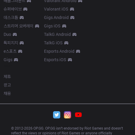
배틀그라운드
Valorant Android
슈퍼바이브
Valorant iOS
데스크톱
Gigs Android
스트리머 오버레이
Gigs iOS
Duo
TalkG Android
톡피지지
TalkG iOS
e스포츠
Esports Android
Gigs
Esports iOS
More
제휴
광고
채용
© 2012-
2026
 OP.GG. OP.GG isn’t endorsed by Riot Games and doesn’t 
reflect the views or opinions of Riot Games or anyone officially 