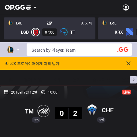
LoL
8. 6. 목
LoL
LGD
TT
KRX
07:00
🌟 LCK 프로게이머에게 과외 받기!
홈
경기 일정
순위
통계
승부 예측
프로빌
2016년 7월 12일
10:00
Live
결과
CHF
TM
0
2
6th
3rd