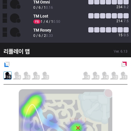
TM
Omni
234
8.2
0 / 6 / 1
0.16
TM
Lost
214
7.5
1 / 4 / 1
0.50
FB
TM
Rosey
15
0.5
0 / 6 / 2
0.33
리플레이 맵
Ver.
6.13
Blue
Side
Red
Side
16
14
16
15
12
14
14
14
12
11