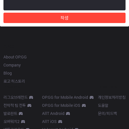
작성
OP.GG
About OP.GG
Company
Blog
로고 히스토리
Products
Resources
리그오브레전드
OP.GG for Mobile Android
개인정보처리방침
전략적 팀 전투
OP.GG for Mobile iOS
도움말
발로란트
AllT Android
문의/피드백
오버워치2
AllT iOS