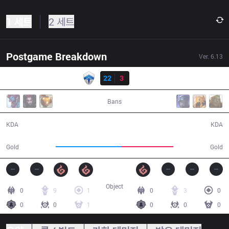
1 세트
2 세트
Postgame Breakdown
Ver.
6.13
결과
CHF
22
3
TM
28:42
Bans
22 / 3 / 57
3 / 22 / 4
KDA
KDA
57,544
44,763
Gold
Gold
Object
0
9
1
0
3
0
0
0
1
0
0
0