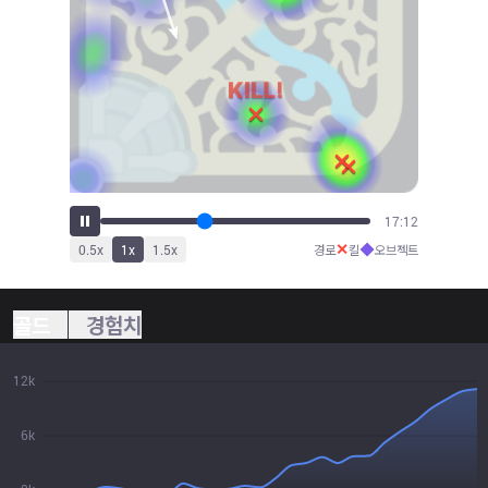
18:56
✕
◆
0.5
x
1
x
1.5
x
경로
킬
오브젝트
골드
경험치
12k
6k