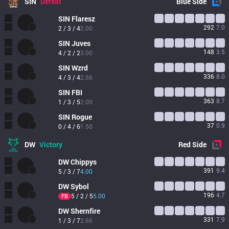
SIN
Defeat
Blue
Side
SIN
Flaresz
292
7.0
2 / 3 / 4
2.00
SIN
Juves
148
3.5
4 / 2 / 2
3.00
SIN
Wzrd
336
8.0
4 / 3 / 4
2.66
SIN
FBI
363
8.7
1 / 3 / 5
2.00
SIN
Rogue
37
0.9
0 / 4 / 6
1.50
DW
Victory
Red
Side
DW
Chippys
391
9.4
5 / 3 / 7
4.00
DW
Sybol
196
4.7
5 / 2 / 5
5.00
FB
DW
Shernfire
331
7.9
1 / 3 / 7
2.66