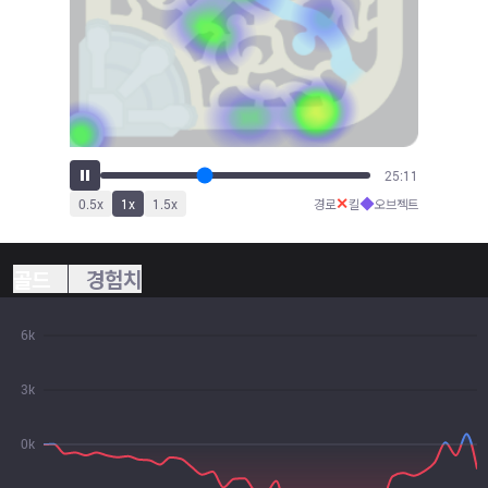
27:44
✕
◆
0.5
x
1
x
1.5
x
경로
킬
오브젝트
골드
경험치
6k
3k
0k