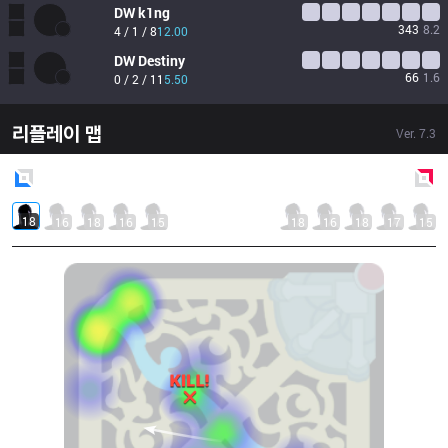
DW
k1ng
343
8.2
4 / 1 / 8
12.00
DW
Destiny
66
1.6
0 / 2 / 11
5.50
리플레이 맵
Ver.
7.3
Blue
Side
Red
Side
18
16
18
16
15
18
16
18
17
15