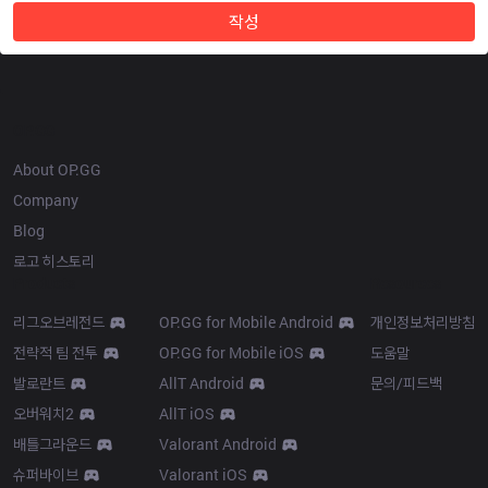
작성
OP.GG
About OP.GG
Company
Blog
로고 히스토리
Products
Resources
리그오브레전드
OP.GG for Mobile Android
개인정보처리방침
전략적 팀 전투
OP.GG for Mobile iOS
도움말
발로란트
AllT Android
문의/피드백
오버워치2
AllT iOS
배틀그라운드
Valorant Android
슈퍼바이브
Valorant iOS