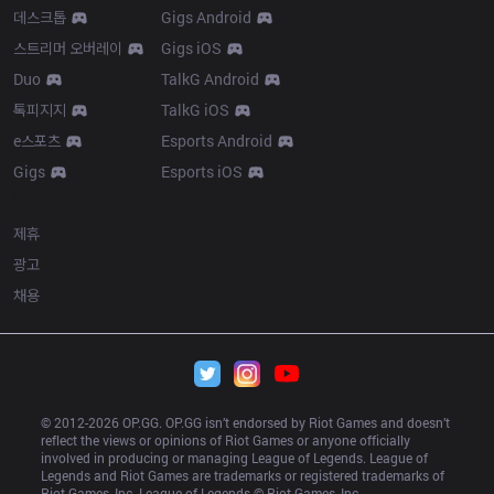
데스크톱
Gigs Android
스트리머 오버레이
Gigs iOS
Duo
TalkG Android
톡피지지
TalkG iOS
e스포츠
Esports Android
Gigs
Esports iOS
More
제휴
광고
채용
© 2012-
2026
 OP.GG. OP.GG isn’t endorsed by Riot Games and doesn’t 
reflect the views or opinions of Riot Games or anyone officially 
involved in producing or managing League of Legends. League of 
Legends and Riot Games are trademarks or registered trademarks of 
Riot Games, Inc. League of Legends © Riot Games, Inc.