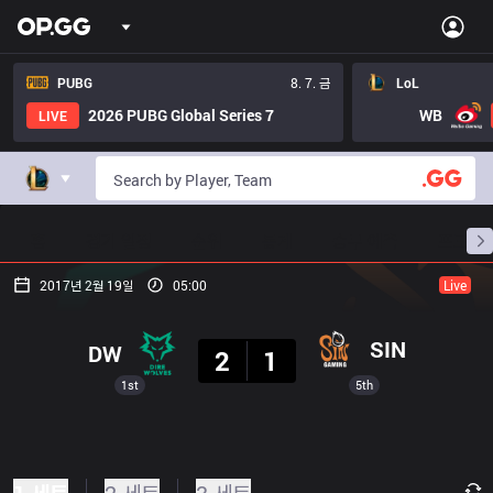
PUBG
8. 7. 금
LoL
2026 PUBG Global Series 7
WB
LIVE
홈
경기 일정
순위
통계
승부 예측
프로빌
2017년 2월 19일
05:00
Live
결과
SIN
DW
2
1
1st
5th