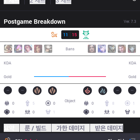
1 세트
2 세트
3 세트
Postgame Breakdown
Ver.
7.3
결과
SIN
11
15
DW
41:45
Bans
11 / 15 / 21
15 / 11 / 38
KDA
KDA
69,068
73,802
Gold
Gold
Object
0
5
0
0
8
1
0
0
1
0
0
0
요약
룬 / 빌드
가한 데미지
받은 데미지