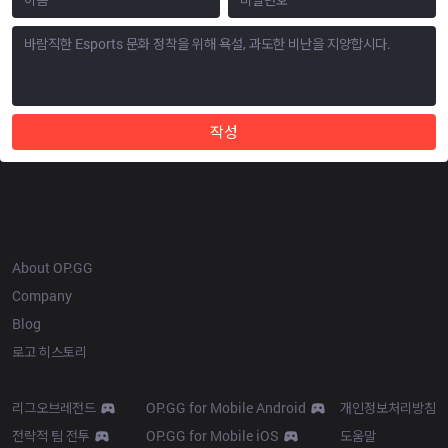
작성
OP.GG
About OP.GG
Company
Blog
로고 히스토리
Products
Resources
리그오브레전드
OP.GG for Mobile Android
개인정보처리방침
전략적 팀 전투
OP.GG for Mobile iOS
도움말