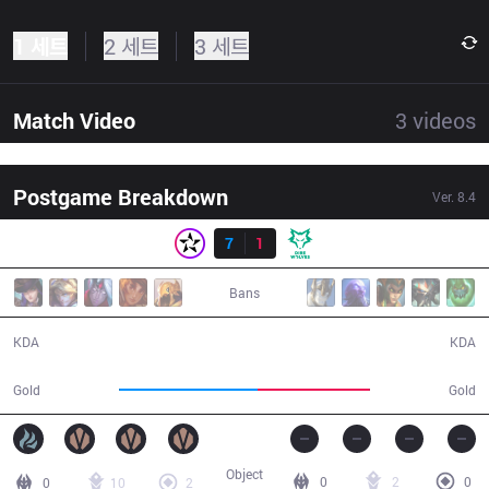
1 세트
2 세트
3 세트
Match Video
3
videos
Postgame Breakdown
Ver.
8.4
결과
ORD
7
1
DW
37:07
Bans
7 / 1 / 19
1 / 7 / 4
KDA
KDA
71,480
57,651
Gold
Gold
Object
0
2
0
0
10
2