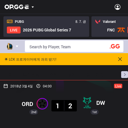
PUBG
8. 7. 금
Valorant
2026 PUBG Global Series 7
FNC
LIVE
🌟 LCK 프로게이머에게 과외 받기!
홈
경기 일정
순위
통계
승부 예측
프로빌
2018년 3월 4일
04:00
Live
결과
DW
ORD
1
2
2nd
1st