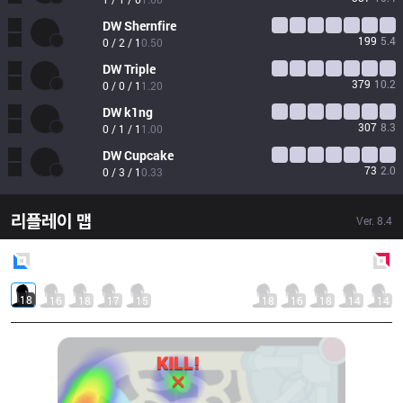
DW
Shernfire
199
5.4
0 / 2 / 1
0.50
DW
Triple
379
10.2
0 / 0 / 1
1.20
DW
k1ng
307
8.3
0 / 1 / 1
1.00
DW
Cupcake
73
2.0
0 / 3 / 1
0.33
리플레이 맵
Ver.
8.4
Blue
Side
Red
Side
18
16
18
17
15
18
16
18
14
14