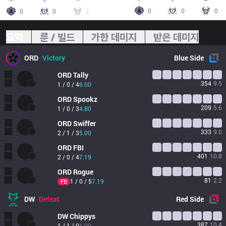
0
0
0
0
0
2
요약
룬 / 빌드
가한 데미지
받은 데미지
ORD
Victory
Blue
Side
ORD
Tally
354
9.5
1 / 0 / 4
6.00
ORD
Spookz
209
5.6
1 / 0 / 3
4.80
ORD
Swiffer
333
9.0
2 / 1 / 3
5.00
ORD
FBI
401
10.8
2 / 0 / 4
7.19
ORD
Rogue
81
2.2
1 / 0 / 5
7.19
FB
DW
Defeat
Red
Side
DW
Chippys
387
10.4
1 / 1 / 0
1.00