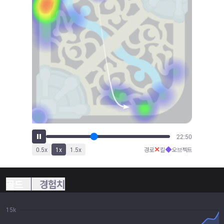
25:27
✕
◆
0.5
x
1
x
1.5
x
경로
킬
오브젝트
골드
경험치
15k