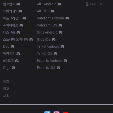
발로란트
AllT Android
문의/피드백
오버워치2
AllT iOS
배틀그라운드
Valorant Android
슈퍼바이브
Valorant iOS
데스크톱
Gigs Android
스트리머 오버레이
Gigs iOS
Duo
TalkG Android
톡피지지
TalkG iOS
e스포츠
Esports Android
Gigs
Esports iOS
More
제휴
광고
채용