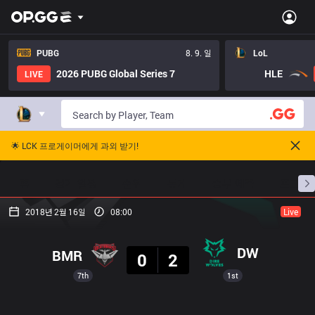
PUBG
8. 9. 일
LoL
2026 PUBG Global Series 7
HLE
LIVE
🌟 LCK 프로게이머에게 과외 받기!
홈
경기 일정
순위
통계
승부 예측
프로빌
2018년 2월 16일
08:00
Live
결과
DW
BMR
0
2
7th
1st