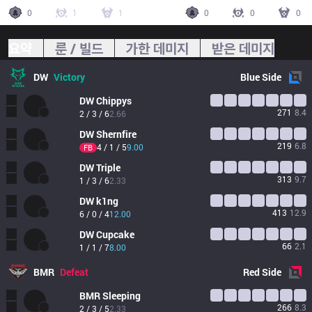
0
1
1
0
0
0
요약
룬 / 빌드
가한 데미지
받은 데미지
DW
Victory
Blue
Side
DW
Chippys
271
8.4
2 / 3 / 6
2.66
DW
Shernfire
219
6.8
4 / 1 / 5
9.00
FB
DW
Triple
313
9.7
1 / 3 / 6
2.33
DW
k1ng
413
12.9
6 / 0 / 4
12.00
DW
Cupcake
66
2.1
1 / 1 / 7
8.00
BMR
Defeat
Red
Side
BMR
Sleeping
266
8.3
2 / 3 / 5
2.33