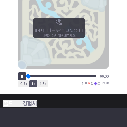
매치 데이터를 수집하고 있습니다.
나중에 다시 확인해주세요.
00:00
✕
◆
0.5
x
1
x
1.5
x
경로
킬
오브젝트
골드
경험치