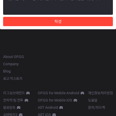
작성
OP.GG
About OP.GG
Company
Blog
로고 히스토리
Products
Resources
리그오브레전드
OP.GG for Mobile Android
개인정보처리방침
전략적 팀 전투
OP.GG for Mobile iOS
도움말
발로란트
AllT Android
문의/피드백
오버워치2
AllT iOS