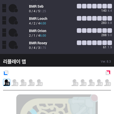
BMR
Seb
140
4.4
0 / 4 / 5
1.25
BMR
Looch
283
8.8
4 / 2 / 4
4.00
BMR
Orion
288
9.0
2 / 1 / 4
6.00
BMR
Rosey
61
1.9
0 / 4 / 3
0.75
리플레이 맵
Ver.
8.3
Blue
Side
Red
Side
16
16
17
17
14
16
14
16
14
13