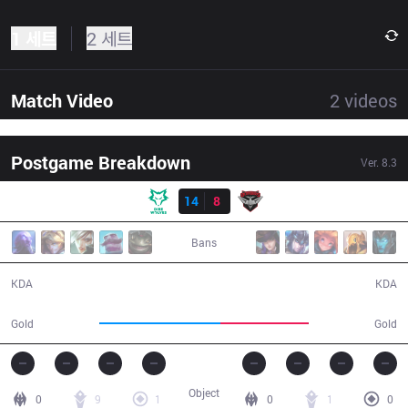
1 세트
2 세트
Match Video
2
videos
Postgame Breakdown
Ver.
8.3
결과
DW
14
8
BMR
32:07
Bans
14 / 8 / 28
8 / 14 / 21
KDA
KDA
67,377
49,038
Gold
Gold
Object
0
9
1
0
1
0