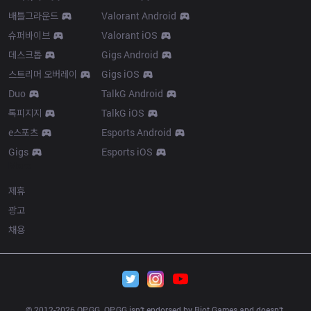
배틀그라운드
Valorant Android
슈퍼바이브
Valorant iOS
데스크톱
Gigs Android
스트리머 오버레이
Gigs iOS
Duo
TalkG Android
톡피지지
TalkG iOS
e스포츠
Esports Android
Gigs
Esports iOS
More
제휴
광고
채용
© 2012-
2026
 OP.GG. OP.GG isn’t endorsed by Riot Games and doesn’t 