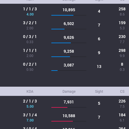
1 / 1 / 3
258
10,895
4
4.00
8.6
3 / 2 / 1
159
6,502
7
2.00
5.3
0 / 3 / 1
230
9,626
6
0.33
7.7
1 / 1 / 1
298
9,258
9
2.00
9.9
0 / 2 / 1
8
3,087
13
0.50
0.3
KDA
Damage
Sight
CS
2 / 1 / 3
226
7,931
5
5.00
7.5
3 / 1 / 4
184
10,588
7
7.00
6.1
3 / 0 / 4
264