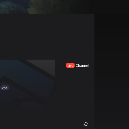
Live
Channel
2nd