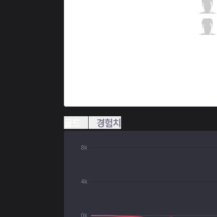
DW
Anderu
1 / 1 / 1
DW
Corporal
0 / 2 / 1
골드
경험치
8k
4k
0k