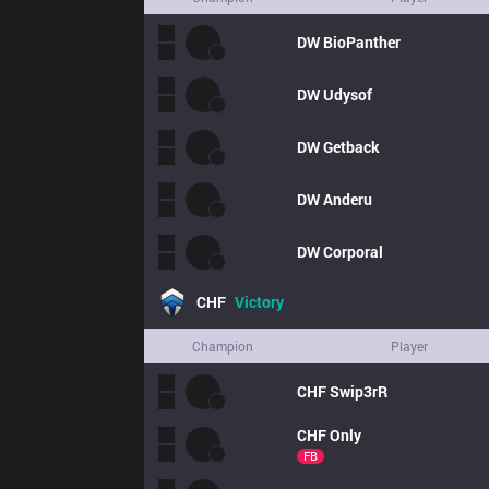
DW
BioPanther
DW
Udysof
DW
Getback
DW
Anderu
DW
Corporal
CHF
Victory
Champion
Player
CHF
Swip3rR
CHF
Only
FB