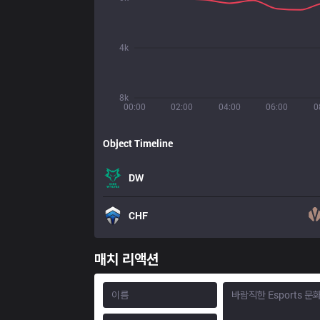
4k
8k
00:00
02:00
04:00
06:00
0
Object Timeline
DW
CHF
매치 리액션