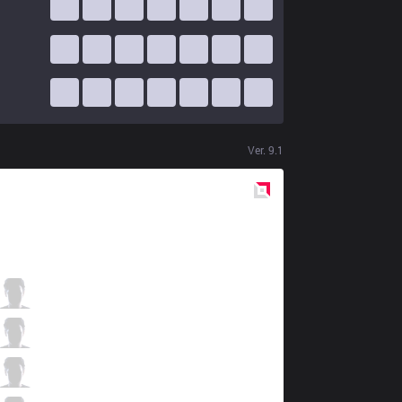
Ver.
9.1
Red
Side
CHF
Swip3rR
2 / 1 / 3
CHF
Only
3 / 1 / 4
CHF
Claire
3 / 0 / 4