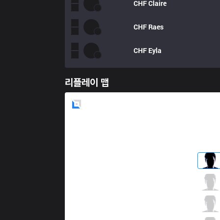
CHF
Claire
CHF
Raes
CHF
Eyla
리플레이 맵
Blue
Side
DW
BioPanther
1 / 1 / 3
DW
Udysof
3 / 2 / 1
DW
Getback
0 / 3 / 1