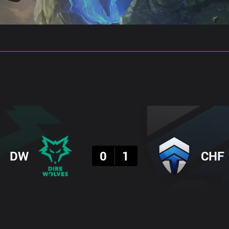
 예측
프로빌드
결과
DW
0
1
CHF