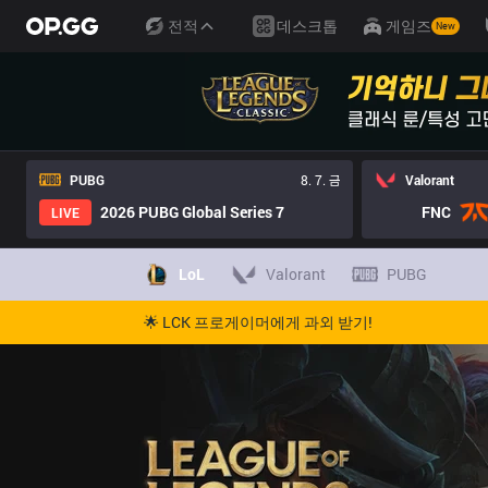
전적
데스크톱
게임즈
New
PUBG
8. 7. 금
Valorant
2026 PUBG Global Series 7
FNC
LIVE
LoL
Valorant
PUBG
🌟 LCK 프로게이머에게 과외 받기!