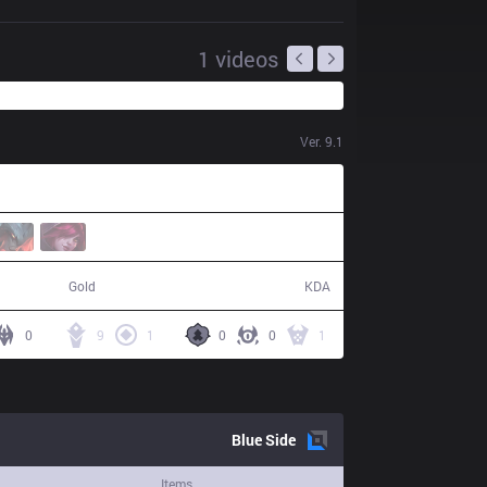
1
videos
Ver.
9.1
54,900
9 / 5 / 21
Gold
KDA
0
9
1
0
0
1
Blue
Side
Items