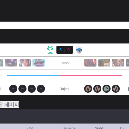
결과
DW
5
9
CHF
Bans
0
Object
은 데미지
KDA
Damage
Sight
CS