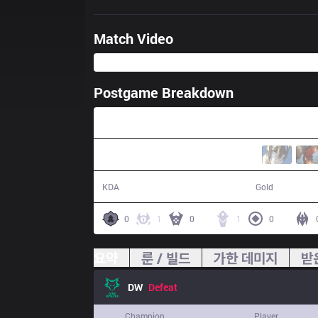
Match Video
Postgame Breakdown
30:01
5 / 9 / 7
47,289
KDA
Gold
0
1
0
1
0
요약
룬 / 빌드
가한 데미지
받
DW
Defeat
Champion
Player