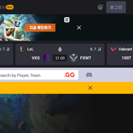
KO
레이
로그인
New
8. 7. 금
LoL
8. 7. 금
Valorant
VKS
FXW7
100T
21:00