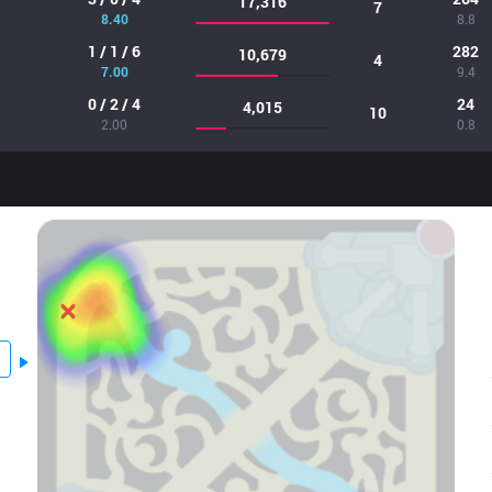
17,316
7
8.40
8.8
1 / 1 / 6
282
10,679
4
7.00
9.4
0 / 2 / 4
24
4,015
10
2.00
0.8