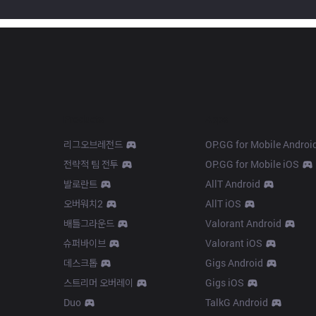
Products
Apps
리그오브레전드
OP.GG for Mobile Androi
전략적 팀 전투
OP.GG for Mobile iOS
발로란트
AllT Android
오버워치2
AllT iOS
배틀그라운드
Valorant Android
슈퍼바이브
Valorant iOS
데스크톱
Gigs Android
스트리머 오버레이
Gigs iOS
Duo
TalkG Android