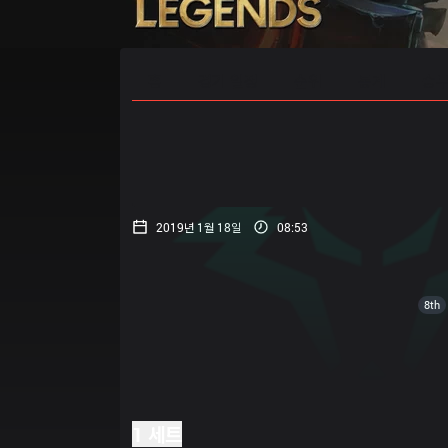
홈
경기 일정
순위
통계
승부
2019년 1월 18일
08:53
8th
1 세트