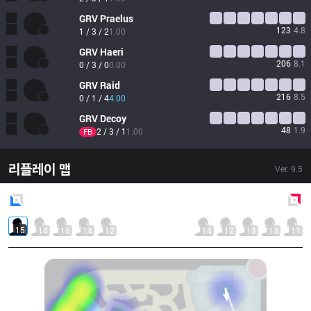
GRV
Praelus
123
4.8
1 / 3 / 2
1.00
GRV
Haeri
206
8.1
0 / 3 / 0
0.00
GRV
Raid
216
8.5
0 / 1 / 4
4.00
GRV
Decoy
48
1.9
2 / 3 / 1
1.00
FB
리플레이 맵
Ver.
9.5
Blue
Side
Red
Side
15
14
15
14
12
14
12
13
13
11