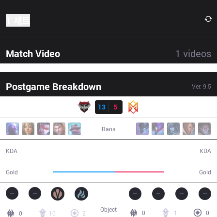
1 세트
Match Video
1
videos
Postgame Breakdown
Ver.
9.5
결과
BMR
13
5
GRV
25:28
Bans
13 / 5 / 31
5 / 13 / 8
KDA
KDA
50,707
39,940
Gold
Gold
Object
0
1
0
0
10
2