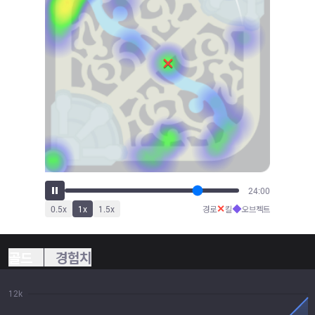
24:30
✕
◆
0.5
x
1
x
1.5
x
경로
킬
오브젝트
골드
경험치
12k