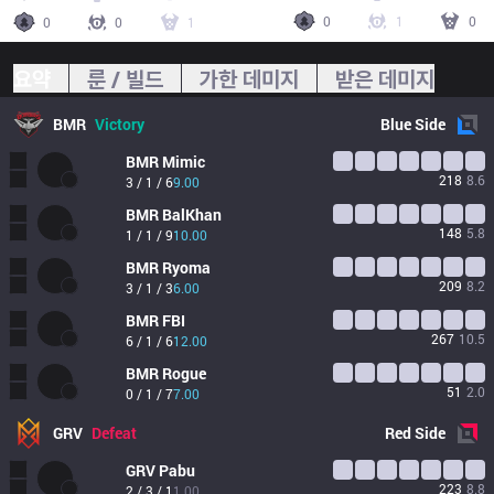
0
1
0
0
0
1
요약
룬 / 빌드
가한 데미지
받은 데미지
BMR
Victory
Blue
Side
BMR
Mimic
218
8.6
3 / 1 / 6
9.00
BMR
BalKhan
148
5.8
1 / 1 / 9
10.00
BMR
Ryoma
209
8.2
3 / 1 / 3
6.00
BMR
FBI
267
10.5
6 / 1 / 6
12.00
BMR
Rogue
51
2.0
0 / 1 / 7
7.00
GRV
Defeat
Red
Side
GRV
Pabu
223
8.8
2 / 3 / 1
1.00