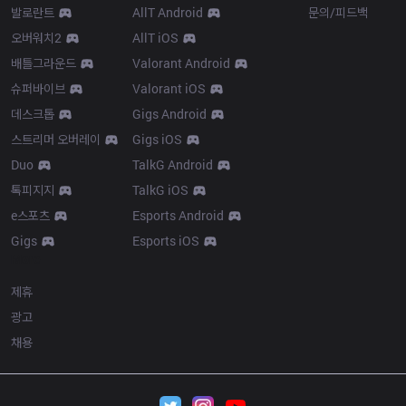
발로란트
AllT Android
문의/피드백
오버워치2
AllT iOS
배틀그라운드
Valorant Android
슈퍼바이브
Valorant iOS
데스크톱
Gigs Android
스트리머 오버레이
Gigs iOS
Duo
TalkG Android
톡피지지
TalkG iOS
e스포츠
Esports Android
Gigs
Esports iOS
More
제휴
광고
채용