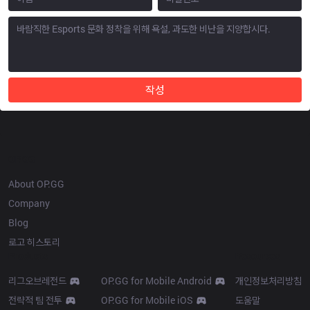
작성
OP.GG
About OP.GG
Company
Blog
로고 히스토리
Products
Resources
리그오브레전드
OP.GG for Mobile Android
개인정보처리방침
전략적 팀 전투
OP.GG for Mobile iOS
도움말