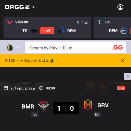
Valorant
8. 7. 금
LoL
TS
DFM
DFM
LIVE
🌟 LCK 프로게이머에게 과외 받기!
홈
경기 일정
순위
통계
승부 예측
프로빌
2019년 3월 22일
09:00
Live
결과
GRV
BMR
1
0
1st
5th