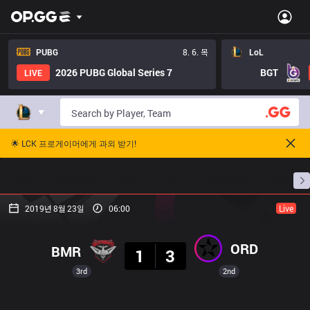
PUBG
8. 6. 목
LoL
2026 PUBG Global Series 7
BGT
LIVE
🌟 LCK 프로게이머에게 과외 받기!
홈
경기 일정
순위
통계
승부 예측
프로빌
2019년 8월 23일
06:00
Live
결과
ORD
BMR
1
3
3rd
2nd