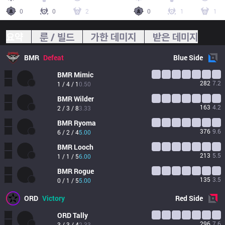
0
0
2
0
1
1
요약
룬 / 빌드
가한 데미지
받은 데미지
BMR
Defeat
Blue
Side
BMR
Mimic
282
7.2
1 / 4 / 1
0.50
BMR
Wilder
163
4.2
2 / 3 / 8
3.33
BMR
Ryoma
376
9.6
6 / 2 / 4
5.00
BMR
Looch
213
5.5
1 / 1 / 5
6.00
BMR
Rogue
135
3.5
0 / 1 / 5
5.00
ORD
Victory
Red
Side
ORD
Tally
296
7.6
3 / 3 / 4
2.33