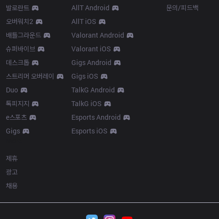
발로란트
AllT Android
문의/피드백
오버워치2
AllT iOS
배틀그라운드
Valorant Android
슈퍼바이브
Valorant iOS
데스크톱
Gigs Android
스트리머 오버레이
Gigs iOS
Duo
TalkG Android
톡피지지
TalkG iOS
e스포츠
Esports Android
Gigs
Esports iOS
More
제휴
광고
채용