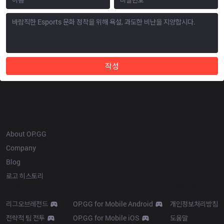
작성
OP.GG
About OP.GG
Company
Blog
로고 히스토리
Products
Resources
리그오브레전드
OP.GG for Mobile Android
개인정보처리방침
전략적 팀 전투
OP.GG for Mobile iOS
도움말