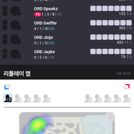
ORD
Spookz
133
3.4
1 / 3 / 8
3.00
FB
ORD
Swiffer
303
7.8
4 / 1 / 4
8.00
ORD
Jinjo
433
11.1
3 / 1 / 5
8.00
ORD
Jayke
79
2.0
0 / 2 / 6
3.00
리플레이 맵
Ver.
9.16
Blue
Side
Red
Side
17
15
18
15
15
18
16
18
18
15