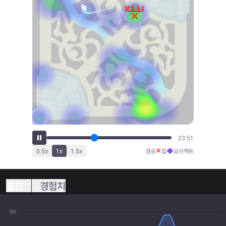
26:23
✕
◆
0.5
x
1
x
1.5
x
경로
킬
오브젝트
골드
경험치
8k