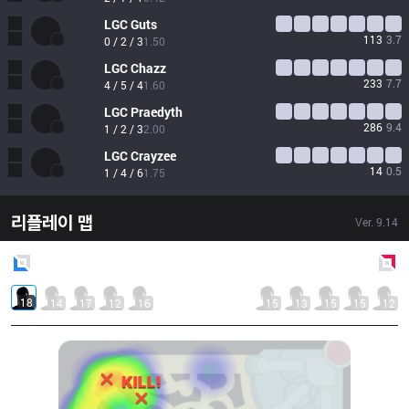
LGC
Guts
113
3.7
0 / 2 / 3
1.50
LGC
Chazz
233
7.7
4 / 5 / 4
1.60
LGC
Praedyth
286
9.4
1 / 2 / 3
2.00
LGC
Crayzee
14
0.5
1 / 4 / 6
1.75
리플레이 맵
Ver.
9.14
Blue
Side
Red
Side
18
14
17
12
16
15
13
15
15
12