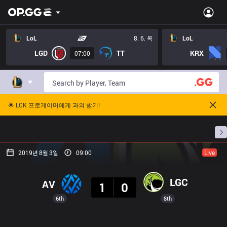
LoL
8. 6. 목
LoL
LGD
TT
KRX
07:00
🌟 LCK 프로게이머에게 과외 받기!
홈
경기 일정
순위
통계
승부 예측
프로빌
2019년 8월 3일
09:00
Live
결과
LGC
AV
1
0
6th
8th