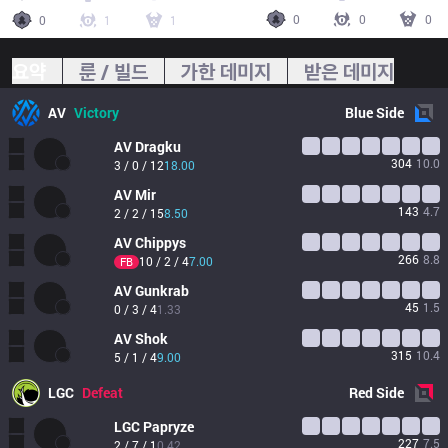
0
0
0
0
1
1
요약
룬 / 빌드
가한 데미지
받은 데미지
AV
Victory
Blue
Side
AV
Dragku
304
10.0
3 / 0 / 12
18.00
AV
Mir
143
4.7
2 / 2 / 15
8.50
AV
Chippys
266
8.8
10 / 2 / 4
7.00
FB
AV
Gunkrab
45
1.5
0 / 3 / 4
1.33
AV
Shok
315
10.4
5 / 1 / 4
9.00
LGC
Defeat
Red
Side
LGC
Papryze
227
7.5
2 / 7 / 1
0.42