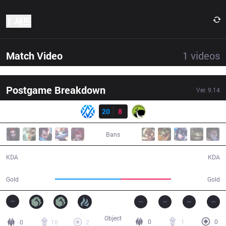
1 세트
Match Video
1
videos
Postgame Breakdown
Ver.
9.14
결과
AV
20
8
LGC
30:23
Bans
20 / 8 / 39
8 / 20 / 17
KDA
KDA
61,857
47,886
Gold
Gold
Object
0
1
0
0
10
2