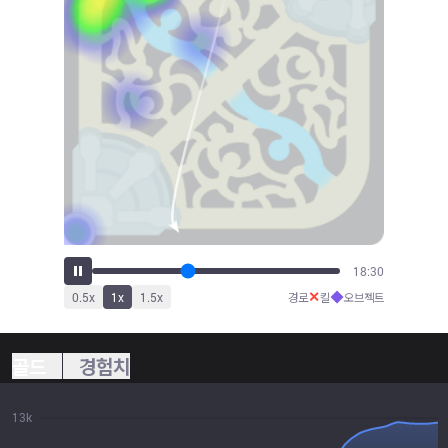
19:43
✕
◆
0.5
x
1
x
1.5
x
경로
킬
오브젝트
골드
경험치
13k