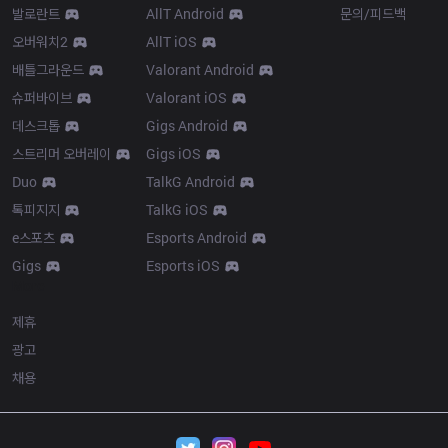
발로란트
AllT Android
문의/피드백
오버워치2
AllT iOS
배틀그라운드
Valorant Android
슈퍼바이브
Valorant iOS
데스크톱
Gigs Android
스트리머 오버레이
Gigs iOS
Duo
TalkG Android
톡피지지
TalkG iOS
e스포츠
Esports Android
Gigs
Esports iOS
More
제휴
광고
채용