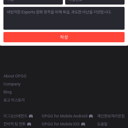
작성
OP.GG
About OP.GG
Company
Blog
로고 히스토리
Products
Resources
리그오브레전드
OP.GG for Mobile Android
개인정보처리방침
전략적 팀 전투
OP.GG for Mobile iOS
도움말