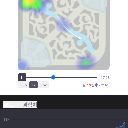
18:40
✕
◆
0.5
x
1
x
1.5
x
경로
킬
오브젝트
골드
경험치
11k