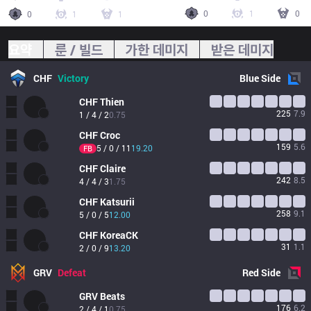
0
1
0
0
1
1
요약
룬 / 빌드
가한 데미지
받은 데미지
CHF
Victory
Blue
Side
CHF
Thien
225
7.9
1 / 4 / 2
0.75
CHF
Croc
159
5.6
5 / 0 / 11
19.20
FB
CHF
Claire
242
8.5
4 / 4 / 3
1.75
CHF
Katsurii
258
9.1
5 / 0 / 5
12.00
CHF
KoreaCK
31
1.1
2 / 0 / 9
13.20
GRV
Defeat
Red
Side
GRV
Beats
176
6.2
2 / 4 / 1
0.75