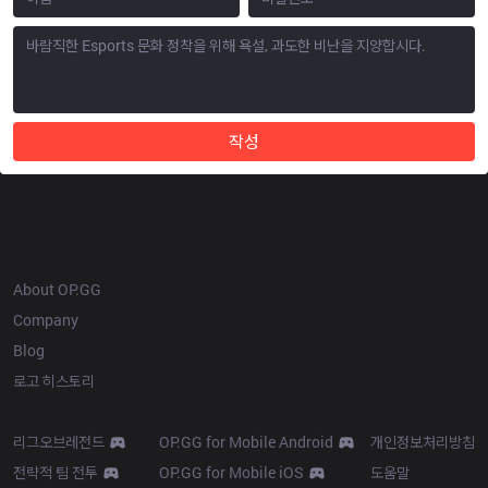
작성
OP.GG
About OP.GG
Company
Blog
로고 히스토리
Products
Resources
리그오브레전드
OP.GG for Mobile Android
개인정보처리방침
전략적 팀 전투
OP.GG for Mobile iOS
도움말