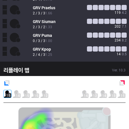
GRV
Praelus
119
4.2
2 / 3 / 3
1.66
GRV
Siuman
202
7.1
2 / 3 / 2
1.33
GRV
Puma
234
8.2
0 / 3 / 3
1.00
GRV
Kpop
14
0.5
2 / 4 / 3
1.25
리플레이 맵
Ver.
10.3
Blue
Side
Red
Side
15
14
15
15
12
14
12
14
13
11