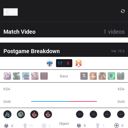
1 세트
Match Video
1
videos
Postgame Breakdown
Ver.
10.3
결과
CHF
17
8
GRV
28:29
Bans
17 / 8 / 30
8 / 17 / 12
KDA
KDA
54,746
42,298
Gold
Gold
Object
0
3
0
0
10
2