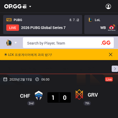
PUBG
8. 7. 금
LoL
2026 PUBG Global Series 7
WB
LIVE
🌟 LCK 프로게이머에게 과외 받기!
홈
경기 일정
순위
통계
승부 예측
프로빌
2020년 2월 15일
06:00
Live
결과
GRV
CHF
1
0
2nd
7th