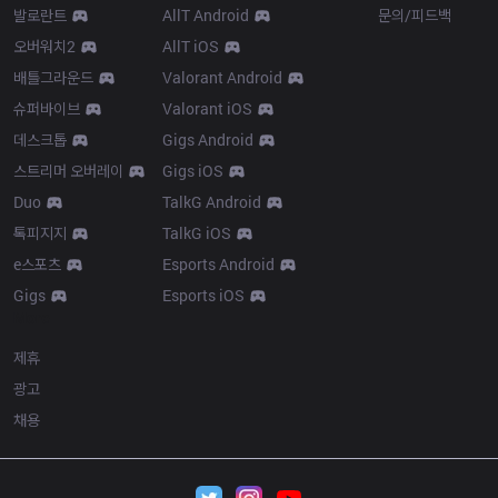
발로란트
AllT Android
문의/피드백
오버워치2
AllT iOS
배틀그라운드
Valorant Android
슈퍼바이브
Valorant iOS
데스크톱
Gigs Android
스트리머 오버레이
Gigs iOS
Duo
TalkG Android
톡피지지
TalkG iOS
e스포츠
Esports Android
Gigs
Esports iOS
More
제휴
광고
채용