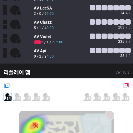
AV
LeeSA
114
4.2
2 / 0 / 6
9.60
AV
Chazz
203
7.5
5 / 1 / 4
9.00
AV
Violet
235
8.7
5 / 1 / 7
12.00
FB
AV
Api
33
1.2
0 / 2 / 9
4.50
리플레이 맵
Ver.
10.3
Blue
Side
Red
Side
14
12
12
12
9
16
12
15
13
11