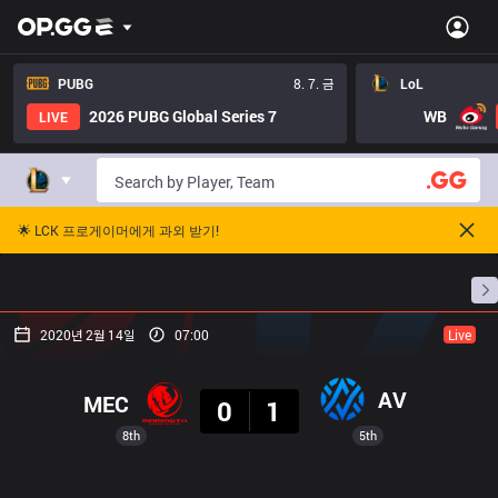
PUBG
8. 7. 금
LoL
2026 PUBG Global Series 7
WB
LIVE
🌟 LCK 프로게이머에게 과외 받기!
홈
경기 일정
순위
통계
승부 예측
프로빌
2020년 2월 14일
07:00
Live
결과
AV
MEC
0
1
8th
5th