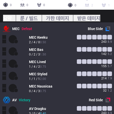
0
0
0
0
2
1
요약
룬 / 빌드
가한 데미지
받은 데미지
MEC
Defeat
Blue
Side
MEC
Kweku
243
8.9
2 / 4 / 0
0.50
MEC
Bas
142
5.2
0 / 2 / 3
1.50
MEC
Lived
155
5.7
1 / 4 / 2
0.75
MEC
Styled
214
7.9
1 / 1 / 1
2.00
MEC
Nausicaa
32
1.2
0 / 4 / 3
0.75
AV
Victory
Red
Side
AV
Dragku
243
8.9
3 / 0 / 4
8.40