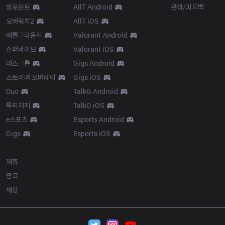
발로란트
AllT Android
문의/피드백
오버워치2
AllT iOS
배틀그라운드
Valorant Android
슈퍼바이브
Valorant iOS
데스크톱
Gigs Android
스트리머 오버레이
Gigs iOS
Duo
TalkG Android
톡피지지
TalkG iOS
e스포츠
Esports Android
Gigs
Esports iOS
More
제휴
광고
채용