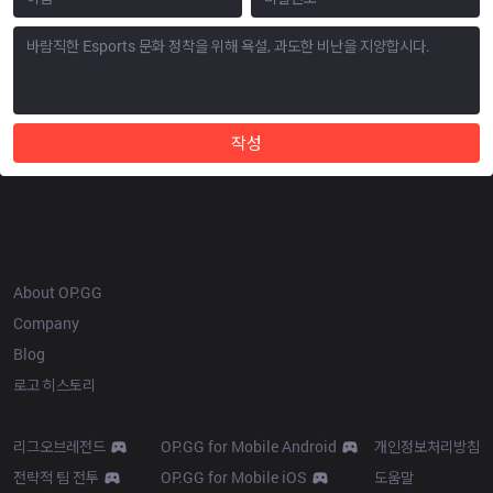
작성
OP.GG
About OP.GG
Company
Blog
로고 히스토리
Products
Resources
리그오브레전드
OP.GG for Mobile Android
개인정보처리방침
전략적 팀 전투
OP.GG for Mobile iOS
도움말