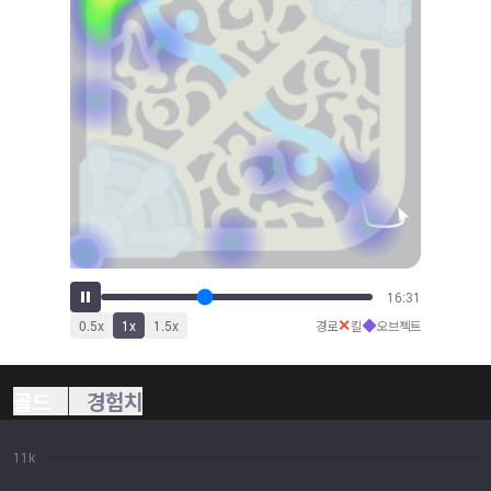
18:00
✕
◆
0.5
x
1
x
1.5
x
경로
킬
오브젝트
골드
경험치
11k