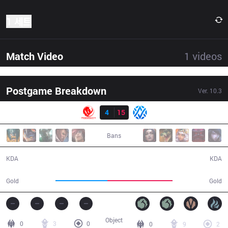
1 세트
Match Video
1
videos
Postgame Breakdown
Ver.
10.3
결과
MEC
4
15
AV
27:10
Bans
4 / 15 / 9
15 / 4 / 30
KDA
KDA
40,601
50,859
Gold
Gold
Object
0
3
0
0
9
2