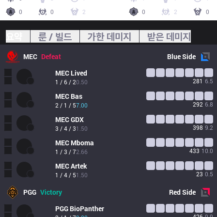
0
0
2
0
2
0
요약
룬 / 빌드
가한 데미지
받은 데미지
MEC
Defeat
Blue
Side
MEC
Lived
281
6.5
1 / 6 / 2
0.50
MEC
Bas
292
6.8
2 / 1 / 5
7.00
MEC
GDX
398
9.2
3 / 4 / 3
1.50
MEC
Mboma
433
10.0
1 / 3 / 7
2.66
MEC
Artek
23
0.5
1 / 4 / 5
1.50
PGG
Victory
Red
Side
PGG
BioPanther
426
9.9