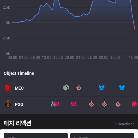
2.5k
0k
2.5k
5k
00:00
04:00
08:00
12:00
16:00
20:00
24:00
28:00
32:00
36:00
43:00
Object Timeline
MEC
PGG
매치 리액션
0
Reactions