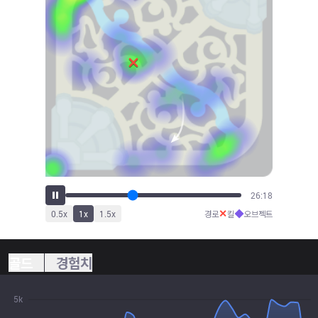
28:09
✕
◆
0.5
x
1
x
1.5
x
경로
킬
오브젝트
골드
경험치
5k