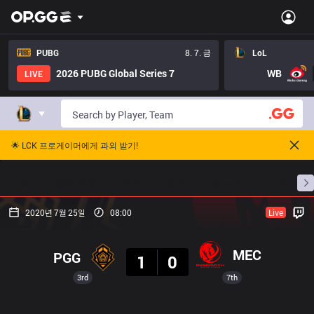
PUBG
8. 7. 금
LoL
2026 PUBG Global Series 7
WB
LIVE
🌟 LCK 프로게이머에게 과외 받기!
홈
경기 일정
순위
통계
승부 예측
프로빌
2020년 7월 25일
08:00
Live
결과
MEC
PGG
1
0
3rd
7th