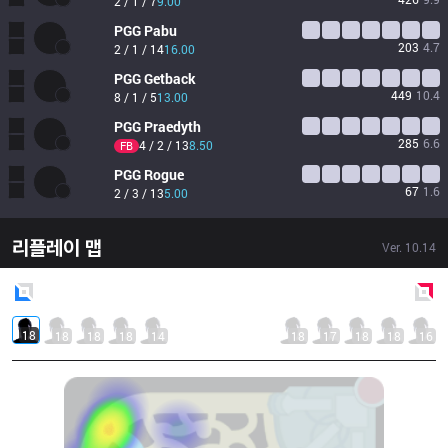
2 / 1 / 7
9.00
PGG
Pabu
203
4.7
2 / 1 / 14
16.00
PGG
Getback
449
10.4
8 / 1 / 5
13.00
PGG
Praedyth
285
6.6
4 / 2 / 13
8.50
FB
PGG
Rogue
67
1.6
2 / 3 / 13
5.00
리플레이 맵
Ver.
10.14
Blue
Side
Red
Side
18
18
18
18
14
18
17
18
18
16