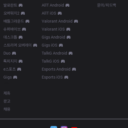
발로란트
AllT Android
문의/피드백
오버워치2
AllT iOS
배틀그라운드
Valorant Android
슈퍼바이브
Valorant iOS
데스크톱
Gigs Android
스트리머 오버레이
Gigs iOS
Duo
TalkG Android
톡피지지
TalkG iOS
e스포츠
Esports Android
Gigs
Esports iOS
More
제휴
광고
채용