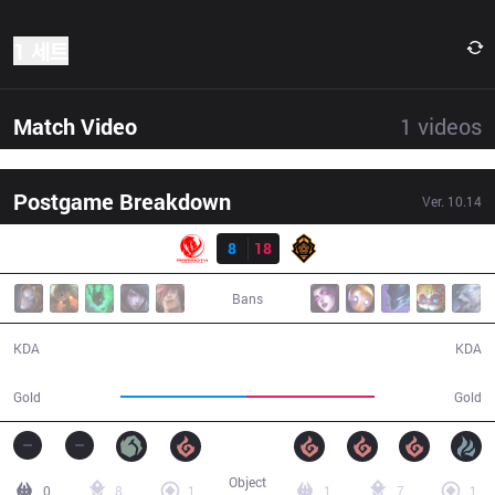
1 세트
Match Video
1
videos
Postgame Breakdown
Ver.
10.14
결과
MEC
8
18
PGG
43:13
Bans
8 / 18 / 22
18 / 8 / 52
KDA
KDA
76,735
77,949
Gold
Gold
Object
0
8
1
1
7
1