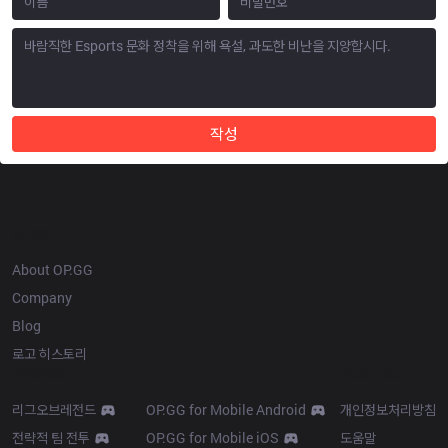
작성
OP.GG
About OP.GG
Company
Blog
로고 히스토리
Products
Resources
리그오브레전드
OP.GG for Mobile Android
개인정보처리방침
전략적 팀 전투
OP.GG for Mobile iOS
도움말