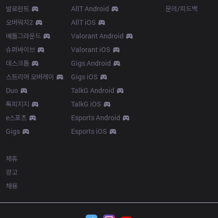
발로란트
AllT Android
문의/피드백
오버워치2
AllT iOS
배틀그라운드
Valorant Android
슈퍼바이브
Valorant iOS
데스크톱
Gigs Android
스트리머 오버레이
Gigs iOS
Duo
TalkG Android
톡피지지
TalkG iOS
e스포츠
Esports Android
Gigs
Esports iOS
More
제휴
광고
채용