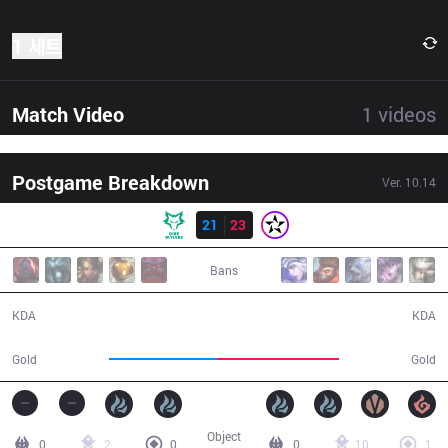
1 세트
Match Video
1
videos
Postgame Breakdown
Ver.
10.14
결과
DW
21
23
ORD
38:59
Bans
21 / 23 / 56
23 / 21 / 63
KDA
KDA
63,824
72,075
Gold
Gold
Object
0
2
0
0
10
1