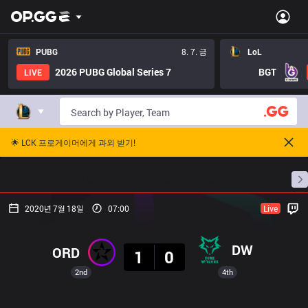
PUBG
8. 7. 금
LoL
2026 PUBG Global Series 7
BGT
LIVE
🌟 LCK 프로게이머에게 과외 받기!
홈
경기 일정
순위
통계
승부 예측
프로빌
2020년 7월 18일
07:00
Live
결과
DW
ORD
1
0
2nd
4th