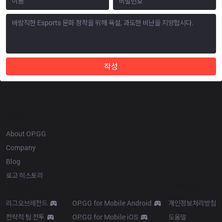
작성
OP.GG
About OP.GG
Company
Blog
로고 히스토리
Products
Resources
리그오브레전드
OP.GG for Mobile Android
개인정보처리방침
전략적 팀 전투
OP.GG for Mobile iOS
도움말