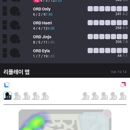
4 / 3 / 12
5.33
FB
ORD
Only
241
6.2
6 / 2 / 9
7.50
ORD
Haeri
268
6.9
4 / 4 / 12
4.00
ORD
Jinjo
306
7.8
8 / 5 / 11
3.80
ORD
Eyla
44
1.1
1 / 7 / 19
2.85
리플레이 맵
Ver.
10.14
Blue
Side
Red
Side
17
16
17
16
14
18
17
17
16
15