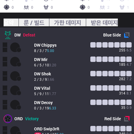
0
0
0
0
2
1
요약
룬 / 빌드
가한 데미지
받은 데미지
DW
Defeat
Blue
Side
DW
Chippys
255
6.5
8 / 3 / 7
5.00
DW
Mir
185
4.7
6 / 5 / 10
3.20
DW
Shok
282
7.2
2 / 3 / 9
3.66
DW
Vital
314
8.1
5 / 9 / 11
1.77
DW
Decoy
35
0.9
0 / 3 / 19
6.33
ORD
Victory
Red
Side
ORD
Swip3rR
349
9.0