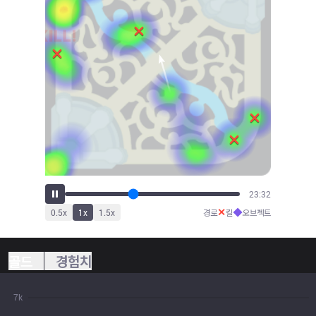
25:47
✕
◆
0.5
x
1
x
1.5
x
경로
킬
오브젝트
골드
경험치
7k