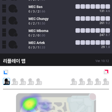
MEC
Bas
131
4.6
0 / 3 / 2
0.66
MEC
Chungy
261
9.2
0 / 2 / 1
0.50
MEC
Mboma
247
8.7
0 / 2 / 0
0.00
MEC
Artek
29
1.0
0 / 3 / 1
0.33
리플레이 맵
Ver.
10.12
Blue
Side
Red
Side
15
14
16
15
12
15
12
15
12
11