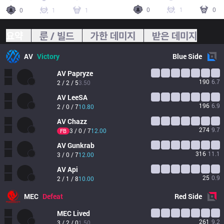
0
1
0
0
1
1
요약
룬 / 빌드
가한 데미지
받은 데미지
AV
Victory
Blue
Side
AV
Papryze
190
6.7
2 / 2 / 5
3.50
AV
LeeSA
196
6.9
2 / 0 / 7
10.80
AV
Chazz
274
9.7
3 / 0 / 7
12.00
FB
AV
Gunkrab
316
11.1
3 / 0 / 7
12.00
AV
Api
25
0.9
2 / 1 / 8
10.00
MEC
Defeat
Red
Side
MEC
Lived
261
9.2
3 / 2 / 0
1.50