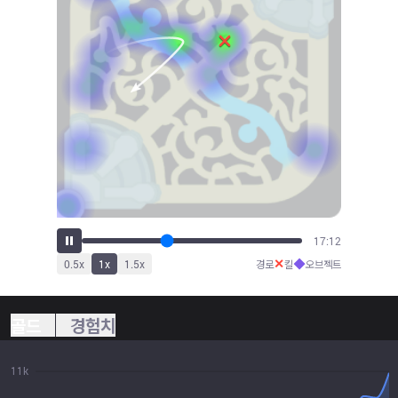
19:00
✕
◆
0.5
x
1
x
1.5
x
경로
킬
오브젝트
골드
경험치
11k