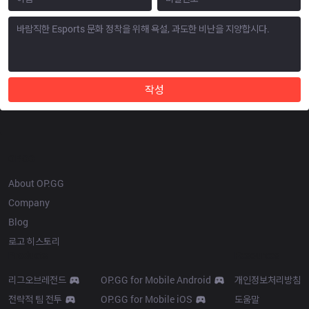
작성
OP.GG
About OP.GG
Company
Blog
로고 히스토리
Products
Resources
리그오브레전드
OP.GG for Mobile Android
개인정보처리방침
전략적 팀 전투
OP.GG for Mobile iOS
도움말