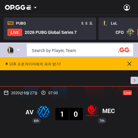
PUBG
8. 8. 토
LoL
2026 PUBG Global Series 7
CFO
LIVE
🌟 LCK 프로게이머에게 과외 받기!
홈
경기 일정
순위
통계
승부 예측
프로빌
2020년 6월 27일
07:00
Live
결과
MEC
AV
1
0
6th
7th