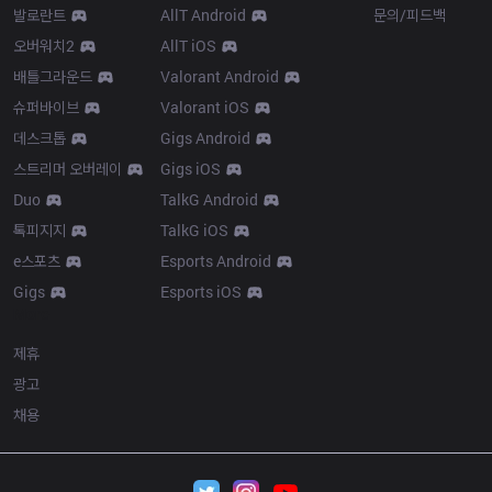
발로란트
AllT Android
문의/피드백
오버워치2
AllT iOS
배틀그라운드
Valorant Android
슈퍼바이브
Valorant iOS
데스크톱
Gigs Android
스트리머 오버레이
Gigs iOS
Duo
TalkG Android
톡피지지
TalkG iOS
e스포츠
Esports Android
Gigs
Esports iOS
More
제휴
광고
채용