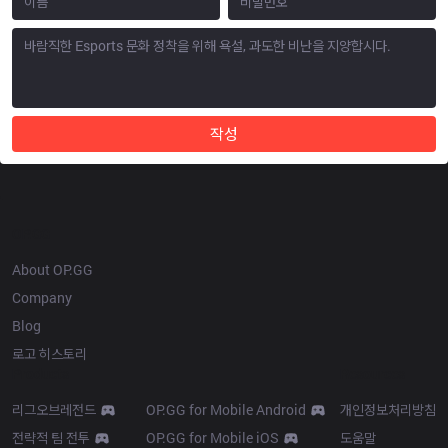
작성
OP.GG
About OP.GG
Company
Blog
로고 히스토리
Products
Resources
리그오브레전드
OP.GG for Mobile Android
개인정보처리방침
전략적 팀 전투
OP.GG for Mobile iOS
도움말