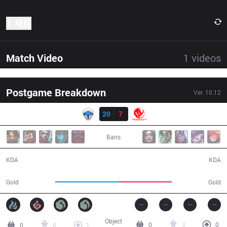
1 세트
Match Video
1
videos
Postgame Breakdown
Ver.
10.12
결과
CHF
20
7
MEC
31:03
Bans
20 / 7 / 51
7 / 20 / 15
KDA
KDA
57,913
48,001
Gold
Gold
Object
0
3
0
0
8
1