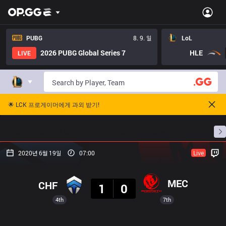
PUBG
8. 9. 일
LoL
2026 PUBG Global Series 7
HLE
LIVE
🌟 LCK 프로게이머에게 과외 받기!
홈
경기 일정
순위
통계
승부 예측
프로빌
2020년 6월 19일
07:00
Live
결과
MEC
CHF
1
0
4th
7th