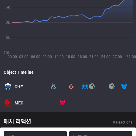
5k
0k
5k
10k
00:00
03:00
06:00
09:00
12:00
15:00
18:00
21:00
24:00
27:00
31:00
Object Timeline
CHF
MEC
매치 리액션
0
Reactions