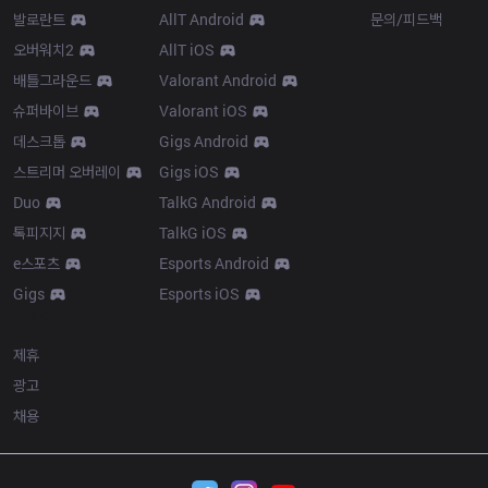
발로란트
AllT Android
문의/피드백
오버워치2
AllT iOS
배틀그라운드
Valorant Android
슈퍼바이브
Valorant iOS
데스크톱
Gigs Android
스트리머 오버레이
Gigs iOS
Duo
TalkG Android
톡피지지
TalkG iOS
e스포츠
Esports Android
Gigs
Esports iOS
More
제휴
광고
채용