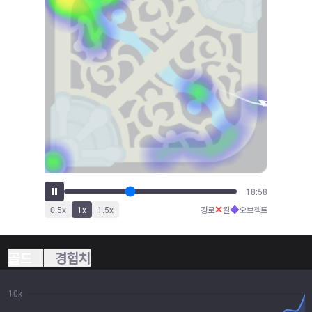
21:02
✕
◆
0.5
x
1
x
1.5
x
경로
킬
오브젝트
골드
경험치
10k