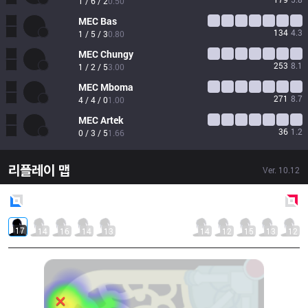
1 / 6 / 2
0.50
MEC
Bas
134
4.3
1 / 5 / 3
0.80
MEC
Chungy
253
8.1
1 / 2 / 5
3.00
MEC
Mboma
271
8.7
4 / 4 / 0
1.00
MEC
Artek
36
1.2
0 / 3 / 5
1.66
리플레이 맵
Ver.
10.12
Blue
Side
Red
Side
17
14
16
14
13
14
12
15
13
12