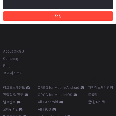
작성
OP.GG
About OP.GG
Company
Blog
로고 히스토리
Products
Resources
리그오브레전드
OP.GG for Mobile Android
개인정보처리방침
전략적 팀 전투
OP.GG for Mobile iOS
도움말
발로란트
AllT Android
문의/피드백
오버워치2
AllT iOS