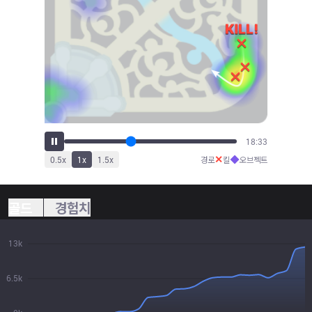
20:28
✕
◆
0.5
x
1
x
1.5
x
경로
킬
오브젝트
골드
경험치
13k
6.5k