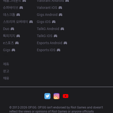
배틀그라운드
Valorant Android
슈퍼바이브
Valorant iOS
데스크톱
Gigs Android
스트리머 오버레이
Gigs iOS
Duo
TalkG Android
톡피지지
TalkG iOS
e스포츠
Esports Android
Gigs
Esports iOS
More
제휴
광고
채용
© 2012-
2026
 OP.GG. OP.GG isn’t endorsed by Riot Games and doesn’t 
reflect the views or opinions of Riot Games or anyone officially 