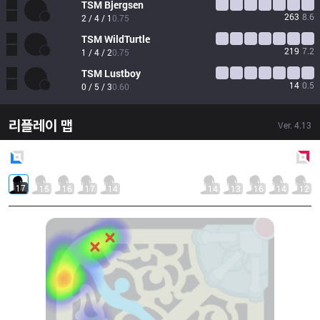
TSM
Bjergsen
263
8.6
2 / 4 / 1
0.75
TSM
WildTurtle
219
7.2
1 / 4 / 2
0.75
TSM
Lustboy
14
0.5
0 / 5 / 3
0.60
리플레이 맵
Ver.
4.13
Blue
Side
Red
Side
17
15
16
17
14
14
13
16
14
12