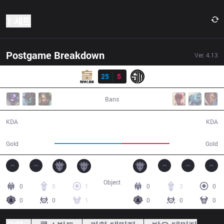
1 세트
Postgame Breakdown
Ver.
4.13
결과
RYL
25
5
TSM
30:33
Bans
25 / 5 / 63
5 / 25 / 9
KDA
KDA
58,818
43,170
Gold
Gold
Object
0
8
1
0
3
0
0
0
1
0
0
0