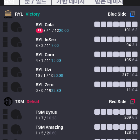
요약
룬 / 빌드
가한 데미지
받은 데미지
RYL
Victory
Blue
Side
RYL
Cola
191
6.3
8 / 1 / 12
20.00
FB
RYL
InSec
94
3.1
3 / 2 / 11
7.00
RYL
Corn
195
6.4
4 / 1 / 11
15.00
RYL
Uzi
317
10.4
10 / 1 / 10
20.00
RYL
Zero
11
0.4
0 / 0 / 19
22.80
TSM
Defeat
Red
Side
TSM
Dyrus
209
6.8
1 / 7 / 1
0.28
TSM
Amazing
128
4.2
1 / 5 / 2
0.60