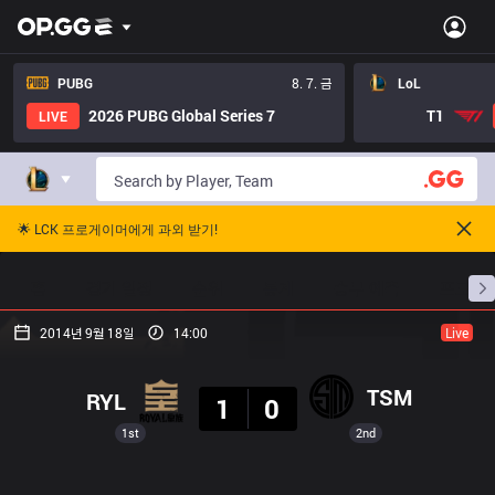
PUBG
8. 7. 금
LoL
2026 PUBG Global Series 7
T1
LIVE
🌟 LCK 프로게이머에게 과외 받기!
홈
경기 일정
순위
통계
승부 예측
프로빌
2014년 9월 18일
14:00
Live
결과
TSM
RYL
1
0
1st
2nd