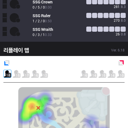
SSG
Crown
281
8.3
0 / 5 / 0
0.00
SSG
Ruler
270
8.0
1 / 2 / 0
0.50
SSG
Wraith
26
0.8
0 / 3 / 1
0.33
리플레이 맵
Ver.
6.18
Blue
Side
Red
Side
18
15
17
16
12
16
14
15
14
10