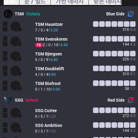
요약
룬 / 빌드
가한 데미지
받은 데미지
TSM
Victory
Blue
Side
TSM
Hauntzer
316
9.3
7 / 0 / 4
13.20
TSM
Svenskeren
144
4.2
2 / 0 / 10
14.40
FB
TSM
Bjergsen
326
9.6
5 / 0 / 9
16.80
TSM
Doublelift
310
9.1
4 / 0 / 4
9.60
TSM
Biofrost
38
1.1
0 / 1 / 10
10.00
SSG
Defeat
Red
Side
SSG
CuVee
272
8.0
0 / 5 / 1
0.20
SSG
Ambition
144
4.2
0 / 3 / 1
0.33