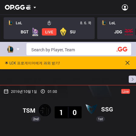
LoL
8. 6. 목
LoL
BGT
SU
JDG
LIVE
🌟 LCK 프로게이머에게 과외 받기!
홈
경기 일정
순위
통계
승부 예측
프로빌
2016년 10월 1일
01:00
Live
결과
SSG
TSM
1
0
2nd
1st