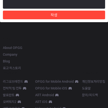
작성
OP.GG
About OP.GG
Company
Blog
로고 히스토리
Products
Resources
리그오브레전드
OP.GG for Mobile Android
개인정보처리방침
전략적 팀 전투
OP.GG for Mobile iOS
도움말
발로란트
AllT Android
문의/피드백
오버워치2
AllT iOS