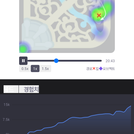
22:49
✕
◆
0.5
x
1
x
1.5
x
경로
킬
오브젝트
골드
경험치
15k
7.5k