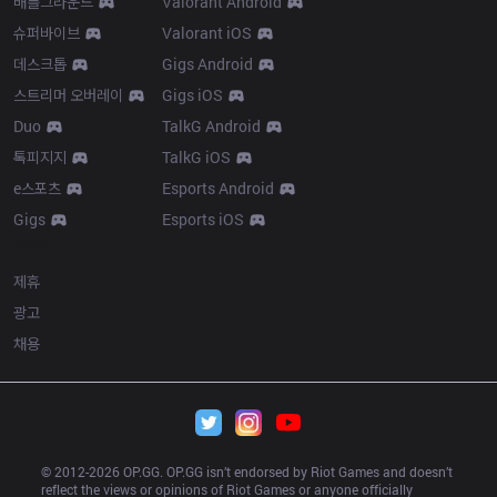
배틀그라운드
Valorant Android
슈퍼바이브
Valorant iOS
데스크톱
Gigs Android
스트리머 오버레이
Gigs iOS
Duo
TalkG Android
톡피지지
TalkG iOS
e스포츠
Esports Android
Gigs
Esports iOS
More
제휴
광고
채용
© 2012-
2026
 OP.GG. OP.GG isn’t endorsed by Riot Games and doesn’t 
reflect the views or opinions of Riot Games or anyone officially 