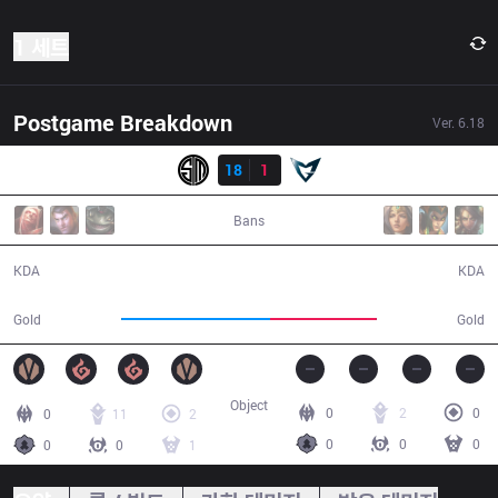
1 세트
Postgame Breakdown
Ver.
6.18
결과
TSM
18
1
SSG
33:57
Bans
18 / 1 / 37
1 / 18 / 3
KDA
KDA
68,955
49,422
Gold
Gold
Object
0
2
0
0
11
2
0
0
0
0
0
1