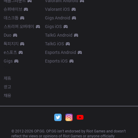
배틀그라운드
Valorant Android
슈퍼바이브
Valorant iOS
데스크톱
Gigs Android
스트리머 오버레이
Gigs iOS
Duo
TalkG Android
톡피지지
TalkG iOS
e스포츠
Esports Android
Gigs
Esports iOS
More
제휴
광고
채용
© 2012-
2026
 OP.GG. OP.GG isn’t endorsed by Riot Games and doesn’t 
reflect the views or opinions of Riot Games or anyone officially 