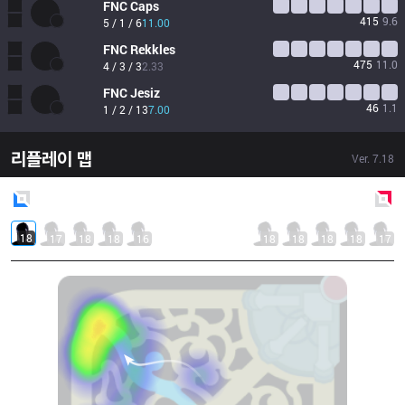
FNC
Caps
415
9.6
5 / 1 / 6
11.00
FNC
Rekkles
475
11.0
4 / 3 / 3
2.33
FNC
Jesiz
46
1.1
1 / 2 / 13
7.00
리플레이 맵
Ver.
7.18
Blue
Side
Red
Side
18
17
18
18
16
18
18
18
18
17