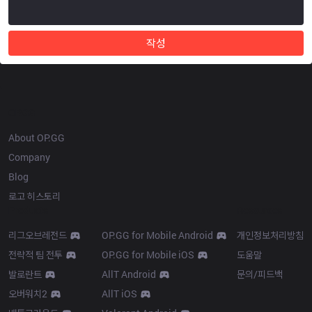
작성
OP.GG
About OP.GG
Company
Blog
로고 히스토리
Products
Resources
리그오브레전드
OP.GG for Mobile Android
개인정보처리방침
전략적 팀 전투
OP.GG for Mobile iOS
도움말
발로란트
AllT Android
문의/피드백
오버워치2
AllT iOS