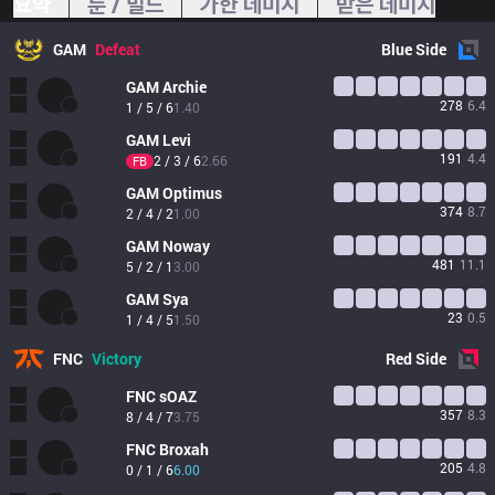
요약
룬 / 빌드
가한 데미지
받은 데미지
GAM
Defeat
Blue
Side
GAM
Archie
278
6.4
1 / 5 / 6
1.40
GAM
Levi
191
4.4
2 / 3 / 6
2.66
FB
GAM
Optimus
374
8.7
2 / 4 / 2
1.00
GAM
Noway
481
11.1
5 / 2 / 1
3.00
GAM
Sya
23
0.5
1 / 4 / 5
1.50
FNC
Victory
Red
Side
FNC
sOAZ
357
8.3
8 / 4 / 7
3.75
FNC
Broxah
205
4.8
0 / 1 / 6
6.00