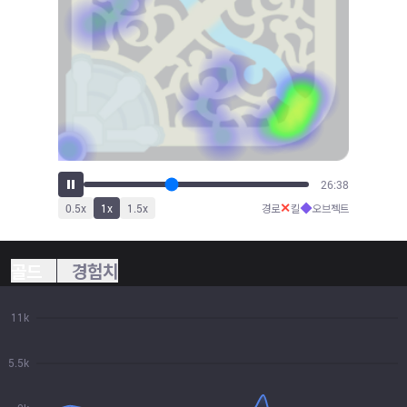
29:23
✕
◆
0.5
x
1
x
1.5
x
경로
킬
오브젝트
골드
경험치
11k
5.5k