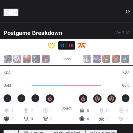
1 세트
Postgame Breakdown
Ver.
7.18
결과
GAM
11
18
FNC
43:09
Bans
11 / 18 / 20
18 / 11 / 35
KDA
KDA
78,276
89,133
Gold
Gold
Object
1
7
2
0
10
3
0
0
0
0
0
2