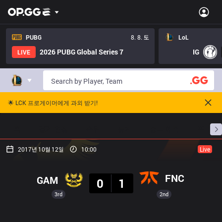
PUBG
8. 8. 토
LoL
2026 PUBG Global Series 7
IG
LIVE
🌟 LCK 프로게이머에게 과외 받기!
홈
경기 일정
순위
통계
승부 예측
프로빌
2017년 10월 12일
10:00
Live
결과
FNC
GAM
0
1
3rd
2nd