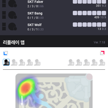
SKT
Faker
351
9.3
2 / 3 / 0
0.66
SKT
Bang
409
10.9
0 / 1 / 0
0.00
SKT
Wolf
13
0.3
0 / 3 / 1
0.33
리플레이 맵
Ver.
7.18
Blue
Side
Red
Side
18
16
18
17
15
18
16
18
16
14