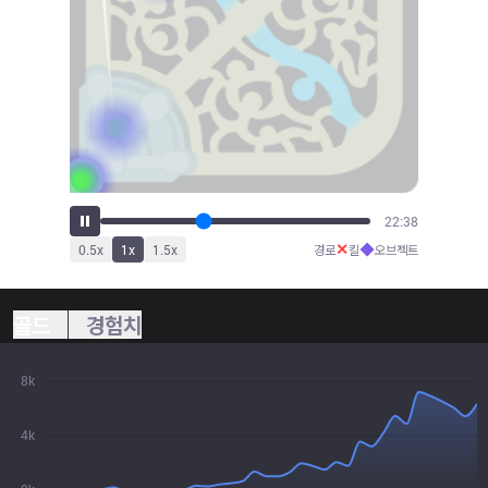
24:51
✕
◆
0.5
x
1
x
1.5
x
경로
킬
오브젝트
골드
경험치
8k
4k