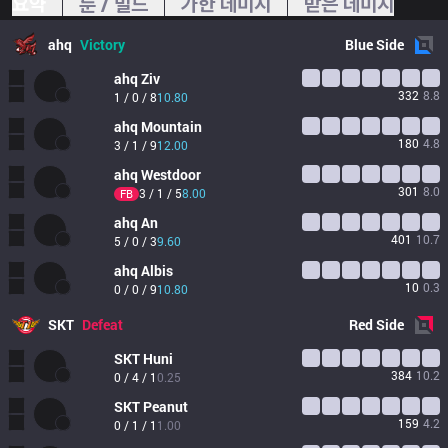
요약
룬 / 빌드
가한 데미지
받은 데미지
ahq
Victory
Blue
Side
ahq
Ziv
332
8.8
1 / 0 / 8
10.80
ahq
Mountain
180
4.8
3 / 1 / 9
12.00
ahq
Westdoor
301
8.0
3 / 1 / 5
8.00
FB
ahq
An
401
10.7
5 / 0 / 3
9.60
ahq
Albis
10
0.3
0 / 0 / 9
10.80
SKT
Defeat
Red
Side
SKT
Huni
384
10.2
0 / 4 / 1
0.25
SKT
Peanut
159
4.2
0 / 1 / 1
1.00