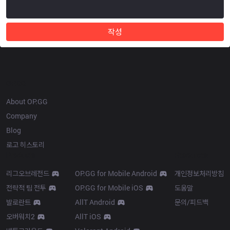
작성
OP.GG
About OP.GG
Company
Blog
로고 히스토리
Products
Resources
리그오브레전드
OP.GG for Mobile Android
개인정보처리방침
전략적 팀 전투
OP.GG for Mobile iOS
도움말
발로란트
AllT Android
문의/피드백
오버워치2
AllT iOS