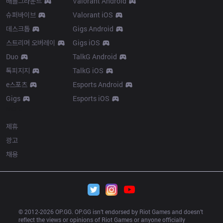
배틀그라운드
Valorant Android
슈퍼바이브
Valorant iOS
데스크톱
Gigs Android
스트리머 오버레이
Gigs iOS
Duo
TalkG Android
톡피지지
TalkG iOS
e스포츠
Esports Android
Gigs
Esports iOS
More
제휴
광고
채용
© 2012-
2026
 OP.GG. OP.GG isn’t endorsed by Riot Games and doesn’t 
reflect the views or opinions of Riot Games or anyone officially 