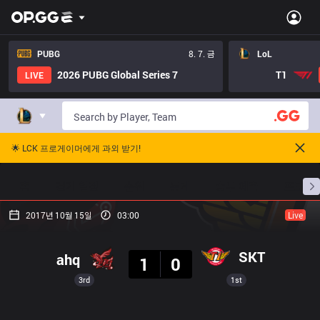
PUBG
8. 7. 금
LoL
2026 PUBG Global Series 7
T1
LIVE
🌟 LCK 프로게이머에게 과외 받기!
홈
경기 일정
순위
통계
승부 예측
프로빌
2017년 10월 15일
03:00
Live
결과
SKT
ahq
1
0
3rd
1st