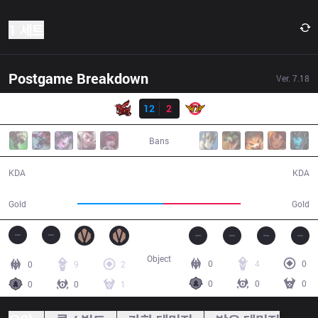
1 세트
Postgame Breakdown
Ver.
7.18
결과
ahq
12
2
SKT
37:35
Bans
12 / 2 / 34
2 / 12 / 3
KDA
KDA
71,956
64,435
Gold
Gold
Object
0
4
0
0
9
2
0
0
0
0
0
1