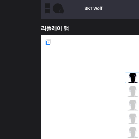
SKT
Wolf
리플레이 맵
Blue
Side
EDG
Mouse
2 / 2 / 10
EDG
Clearlove
2 / 3 / 11
EDG
Scout
6 / 3 / 10
EDG
iBoy
6 / 2 / 5
EDG
Meiko
1 / 2 / 14