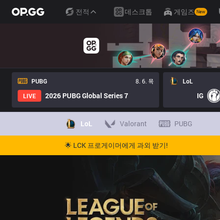
전적
데스크톱
게임즈
New
PUBG
8. 6. 목
LoL
2026 PUBG Global Series 7
IG
LIVE
LoL
Valorant
PUBG
🌟 LCK 프로게이머에게 과외 받기!