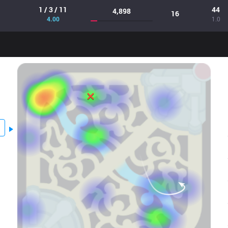
1 / 3 / 11
44
4,898
16
4.00
1.0