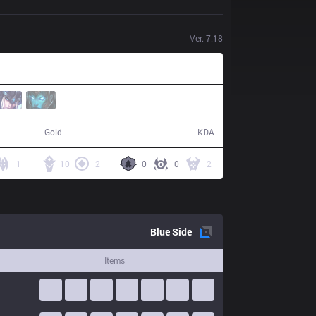
Ver.
7.18
85,987
12 / 17 / 46
Gold
KDA
1
10
2
0
0
2
Blue
Side
Items