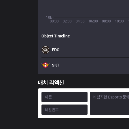
10k
00:00
02:00
04:00
06:00
08:00
10:00
Object Timeline
EDG
SKT
매치 리액션