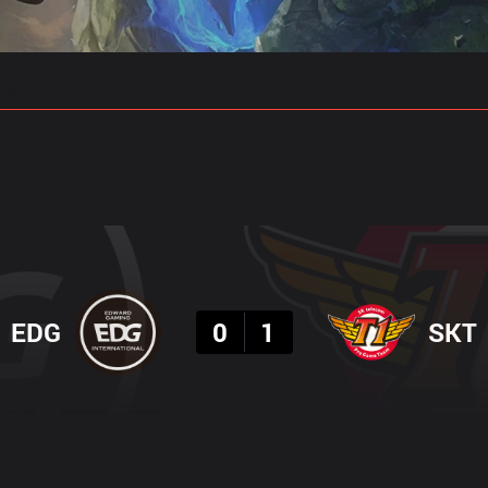
 예측
프로빌드
결과
EDG
0
1
SKT