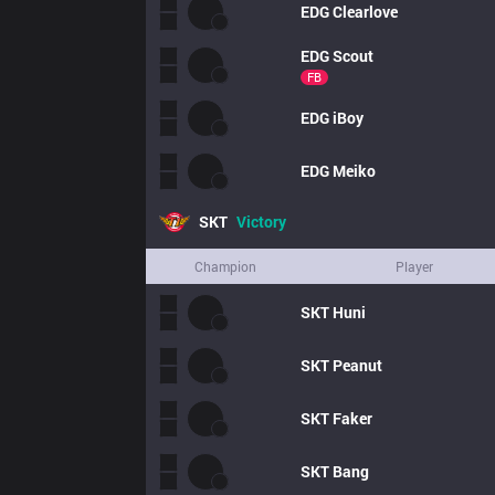
EDG
Clearlove
EDG
Scout
FB
EDG
iBoy
EDG
Meiko
SKT
Victory
Champion
Player
SKT
Huni
SKT
Peanut
SKT
Faker
SKT
Bang