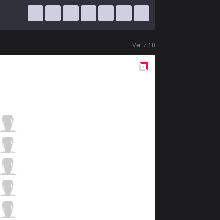
Ver.
7.18
Red
Side
SKT
Huni
2 / 4 / 9
SKT
Peanut
0 / 4 / 12
SKT
Faker
2 / 5 / 9
SKT
Bang
7 / 1 / 5
SKT
Wolf
1 / 3 / 11