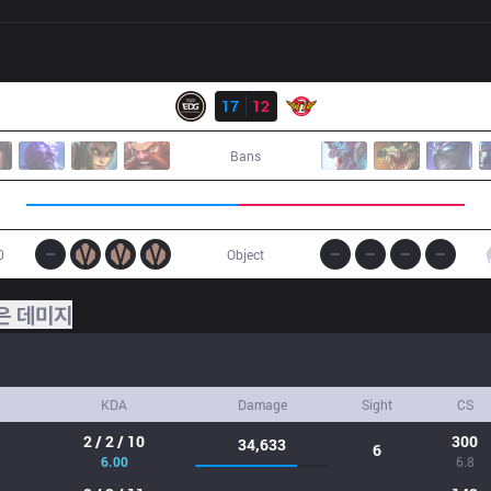
결과
EDG
17
12
SKT
Bans
0
Object
은 데미지
KDA
Damage
Sight
CS
2 / 2 / 10
300
34,633
6
6.00
6.8