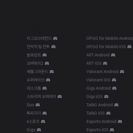
Products
Apps
리그오브레전드
OP.GG for Mobile Androi
전략적 팀 전투
OP.GG for Mobile iOS
발로란트
AllT Android
오버워치2
AllT iOS
배틀그라운드
Valorant Android
슈퍼바이브
Valorant iOS
데스크톱
Gigs Android
스트리머 오버레이
Gigs iOS
Duo
TalkG Android
톡피지지
TalkG iOS
e스포츠
Esports Android
Gigs
Esports iOS