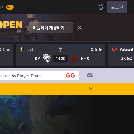
KO
레이
로그인
New
8. 6. 목
LoL
8. 6. 목
Valorant
DP
PHX
GX GC
14:30