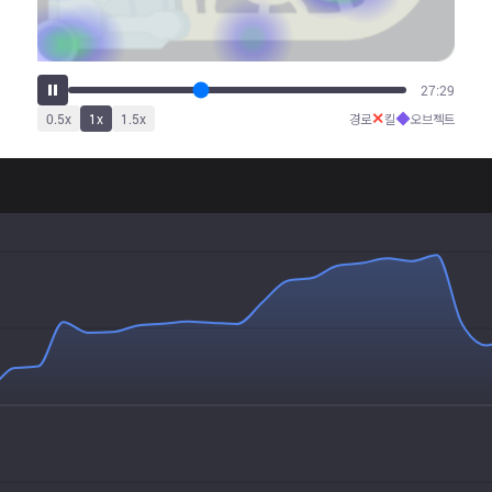
34:09
✕
◆
0.5
x
1
x
1.5
x
경로
킬
오브젝트