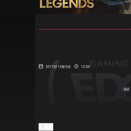
홈
경기 일정
순위
통계
승부
2017년 10월 6일
12:00
3rd
1 세트