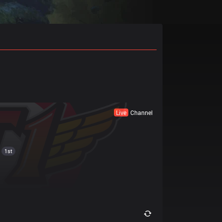
Live
Channel
1st