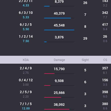
2 / 3 / 11
143
8,379
26
4.33
3.2
6 / 3 / 10
342
40,379
7
5.33
7.7
6 / 2 / 5
417
45,548
8
5.50
9.4
1 / 2 / 14
26
3,876
29
7.50
0.6
KDA
Damage
Sight
CS
2 / 4 / 9
357
15,790
5
2.75
8.1
0 / 4 / 12
156
9,508
6
3.00
3.5
2 / 5 / 9
398
25,666
3
2.20
9.0
7 / 1 / 5
380
38,092
3
12.00
8.6