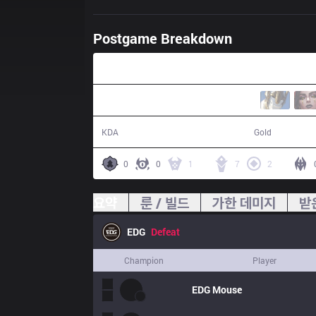
Postgame Breakdown
44:19
17 / 12 / 50
80,633
KDA
Gold
0
0
1
7
2
요약
룬 / 빌드
가한 데미지
받
EDG
Defeat
Champion
Player
EDG
Mouse