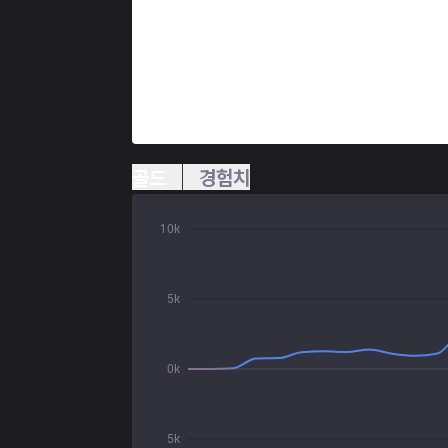
골드
경험치
10k
5k
0k
5k