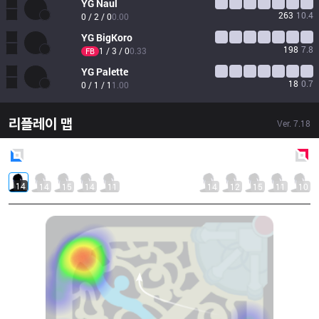
YG
Naul
263
10.4
0 / 2 / 0
0.00
YG
BigKoro
198
7.8
1 / 3 / 0
0.33
FB
YG
Palette
18
0.7
0 / 1 / 1
1.00
리플레이 맵
Ver.
7.18
Blue
Side
Red
Side
14
14
15
14
11
14
12
15
11
10