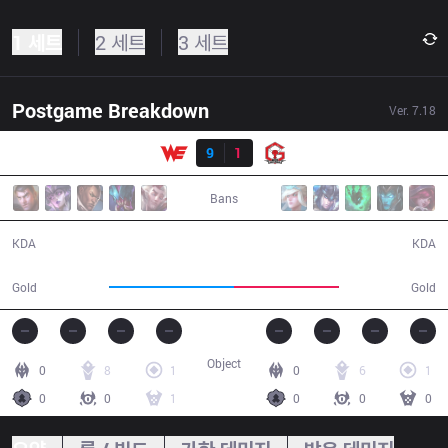
1 세트
2 세트
3 세트
Postgame Breakdown
Ver.
7.18
결과
WE
9
1
YG
25:20
Bans
9 / 1 / 24
1 / 9 / 2
KDA
KDA
50,719
42,689
Gold
Gold
Object
0
8
1
0
6
1
0
0
1
0
0
0