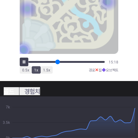
17:09
✕
◆
0.5
x
1
x
1.5
x
경로
킬
오브젝트
골드
경험치
7k
3.5k
0k