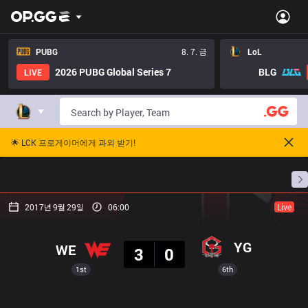
PUBG
8. 7. 금
LoL
2026 PUBG Global Series 7
BLG
LIVE
🌟 LCK 프로게이머에게 과외 받기!
홈
경기 일정
순위
통계
승부 예측
프로빌
2017년 9월 29일
06:00
Live
결과
YG
WE
3
0
1st
6th