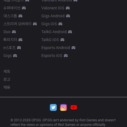
슈퍼바이브
Valorant iOS
데스크톱
Gigs Android
스트리머 오버레이
Gigs iOS
Duo
TalkG Android
톡피지지
TalkG iOS
e스포츠
Esports Android
Gigs
Esports iOS
More
제휴
광고
채용
© 2012-
2026
 OP.GG. OP.GG isn’t endorsed by Riot Games and doesn’t 
reflect the views or opinions of Riot Games or anyone officially 