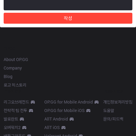
작성
OP.GG
About OP.GG
Company
Blog
로고 히스토리
Products
Resources
리그오브레전드
OP.GG for Mobile Android
개인정보처리방침
전략적 팀 전투
OP.GG for Mobile iOS
도움말
발로란트
AllT Android
문의/피드백
오버워치2
AllT iOS
배틀그라운드
Valorant Android