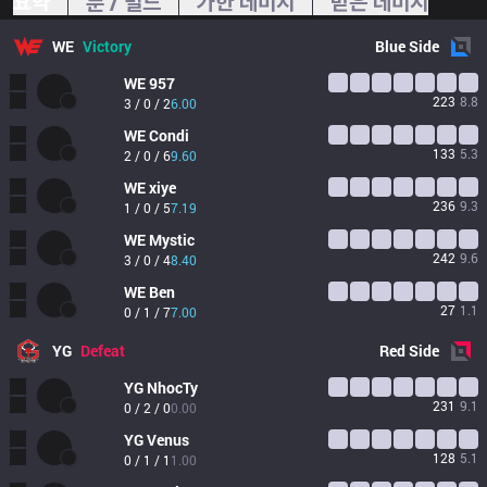
요약
룬 / 빌드
가한 데미지
받은 데미지
WE
Victory
Blue
Side
WE
957
223
8.8
3 / 0 / 2
6.00
WE
Condi
133
5.3
2 / 0 / 6
9.60
WE
xiye
236
9.3
1 / 0 / 5
7.19
WE
Mystic
242
9.6
3 / 0 / 4
8.40
WE
Ben
27
1.1
0 / 1 / 7
7.00
YG
Defeat
Red
Side
YG
NhocTy
231
9.1
0 / 2 / 0
0.00
YG
Venus
128
5.1
0 / 1 / 1
1.00