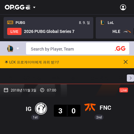
PUBG
8. 9. 일
LoL
2026 PUBG Global Series 7
HLE
LIVE
🌟 LCK 프로게이머에게 과외 받기!
홈
경기 일정
순위
통계
승부 예측
프로빌
2018년 11월 3일
07:00
Live
결과
FNC
IG
3
0
1st
2nd