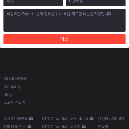
작성
OP.GG
About OP.GG
Company
Blog
로고 히스토리
Products
Resources
리그오브레전드
OP.GG for Mobile Android
개인정보처리방침
전략적 팀 전투
OP.GG for Mobile iOS
도움말