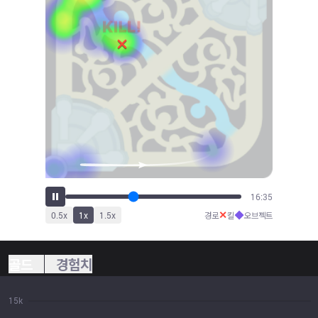
18:23
✕
◆
0.5
x
1
x
1.5
x
경로
킬
오브젝트
골드
경험치
15k