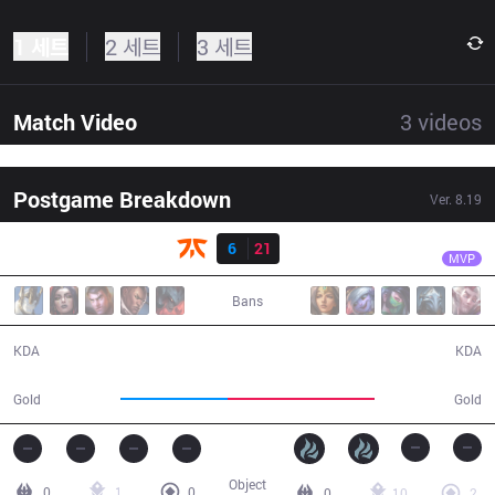
1 세트
2 세트
3 세트
Match Video
3
videos
Postgame Breakdown
Ver.
8.19
결과
IG
Ning
FNC
6
21
IG
27:12
MVP
Bans
6 / 21 / 13
21 / 6 / 56
KDA
KDA
41,498
56,632
Gold
Gold
Object
0
1
0
0
10
2