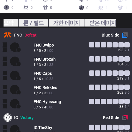
0
0
0
0
1
1
요약
룬 / 빌드
가한 데미지
받은 데미지
FNC
Defeat
Blue
Side
FNC
Bwipo
193
7.1
3 / 5 / 2
1.00
FNC
Broxah
164
6.0
1 / 3 / 3
1.33
FNC
Caps
219
8.1
1 / 6 / 1
0.33
FNC
Rekkles
262
9.6
1 / 2 / 3
2.00
FNC
Hylissang
38
1.4
0 / 5 / 4
0.80
IG
Victory
Red
Side
IG
TheShy