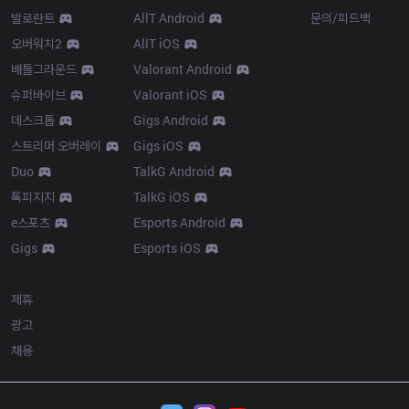
발로란트
AllT Android
문의/피드백
오버워치2
AllT iOS
배틀그라운드
Valorant Android
슈퍼바이브
Valorant iOS
데스크톱
Gigs Android
스트리머 오버레이
Gigs iOS
Duo
TalkG Android
톡피지지
TalkG iOS
e스포츠
Esports Android
Gigs
Esports iOS
More
제휴
광고
채용