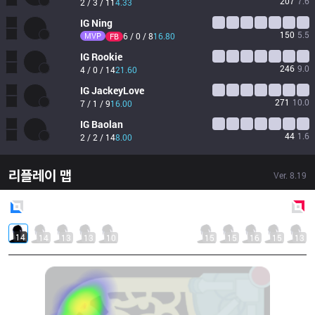
207
7.6
2 / 3 / 11
4.33
IG
Ning
150
5.5
MVP
6 / 0 / 8
16.80
FB
IG
Rookie
246
9.0
4 / 0 / 14
21.60
IG
JackeyLove
271
10.0
7 / 1 / 9
16.00
IG
Baolan
44
1.6
2 / 2 / 14
8.00
리플레이 맵
Ver.
8.19
Blue
Side
Red
Side
14
14
13
13
10
15
15
16
15
13