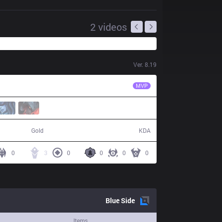
2
videos
Ver.
8.19
FNC
Broxah
MVP
58,172
13 / 24 / 25
Gold
KDA
0
3
0
0
0
0
Blue
Side
Items