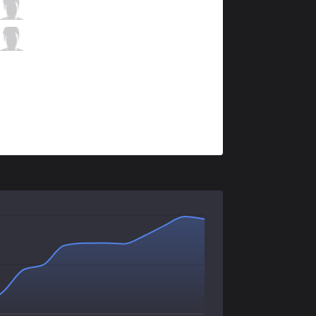
IG
JackeyLove
4 / 5 / 3
IG
Baolan
0 / 5 / 7