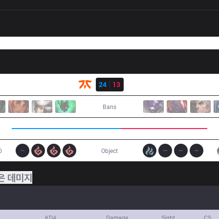
결과
FNC
24
13
IG
Bans
0
Object
은 데미지
KDA
Damage
Sight
CS