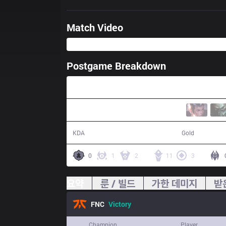
Match Video
Postgame Breakdown
35:58
24 / 13 / 66
73,141
KDA
Gold
0
1
2
11
3
요약
룬 / 빌드
가한 데미지
받
FNC
Victory
Champion
Player