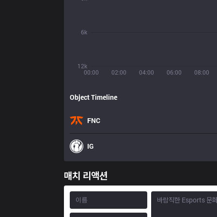
6k
12k
00:00
02:00
04:00
06:00
08:00
Object Timeline
FNC
IG
매치 리액션