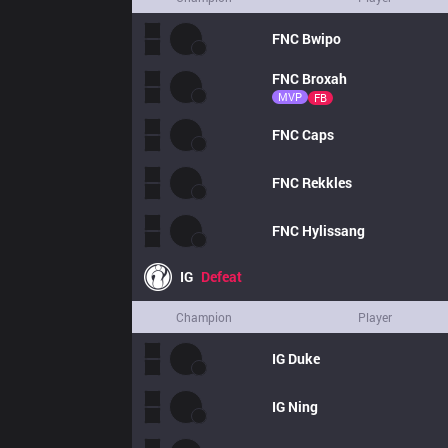
FNC
Bwipo
FNC
Broxah
MVP
FB
FNC
Caps
FNC
Rekkles
FNC
Hylissang
IG
Defeat
Champion
Player
IG
Duke
IG
Ning