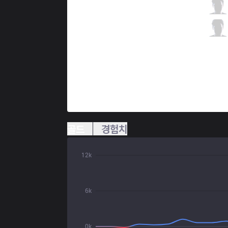
FNC
Rekkles
7 / 2 / 15
FNC
Hylissang
1 / 3 / 21
골드
경험치
12k
6k
0k