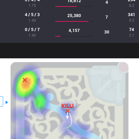
16,612
4
1.75
8.2
4 / 5 / 3
341
25,380
7
1.40
9.5
0 / 5 / 7
74
4,157
30
1.40
2.1