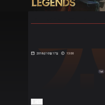
홈
경기 일정
순위
통계
승부
2018년 10월 17일
13:00
1st
1 세트