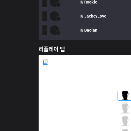
IG
Rookie
IG
JackeyLove
IG
Baolan
리플레이 맵
Blue
Side
FNC
Bwipo
2 / 3 / 12
FNC
Broxah
5 / 2 / 12
FNC
Caps
9 / 3 / 6