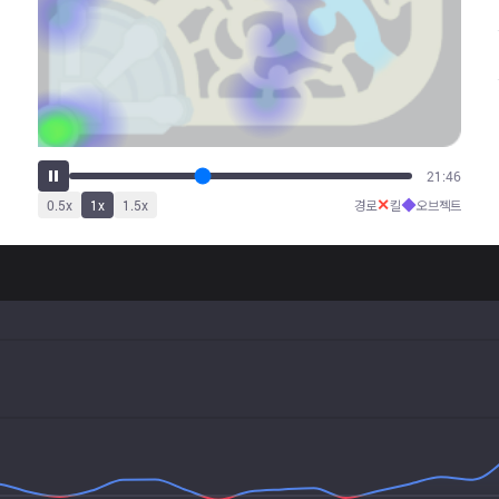
27:22
✕
◆
0.5
x
1
x
1.5
x
경로
킬
오브젝트