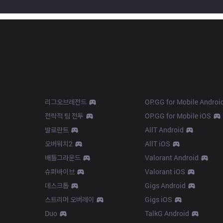
Products
Apps
리그오브레전드
OP.GG for Mobile Androi
전략적 팀 전투
OP.GG for Mobile iOS
발로란트
AllT Android
오버워치2
AllT iOS
배틀그라운드
Valorant Android
슈퍼바이브
Valorant iOS
데스크톱
Gigs Android
스트리머 오버레이
Gigs iOS
Duo
TalkG Android