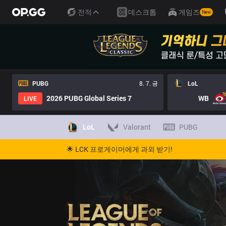
전적
데스크톱
게임즈
New
PUBG
8. 7. 금
LoL
2026 PUBG Global Series 7
WB
LIVE
LoL
Valorant
PUBG
🌟 LCK 프로게이머에게 과외 받기!