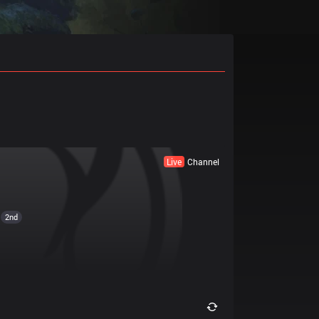
Live
Channel
2nd