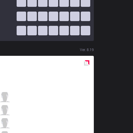
Ver.
8.19
Red
Side
IG
Duke
5 / 4 / 1
IG
Ning
1 / 6 / 10
IG
Rookie
3 / 4 / 4