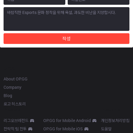
작성
OP.GG
About OP.GG
Company
Blog
로고 히스토리
Products
Resources
리그오브레전드
OP.GG for Mobile Android
개인정보처리방침
전략적 팀 전투
OP.GG for Mobile iOS
도움말