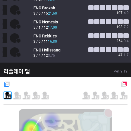
FNC
Broxah
107
4.0
3 / 0 / 15
21.60
FNC
Nemesis
193
7.2
5 / 1 / 12
17.00
FNC
Rekkles
254
9.4
3 / 0 / 11
16.80
FNC
Hylissang
47
1.7
3 / 4 / 12
3.75
리플레이 맵
Ver.
9.19
Blue
Side
Red
Side
14
13
14
13
10
15
13
15
14
12