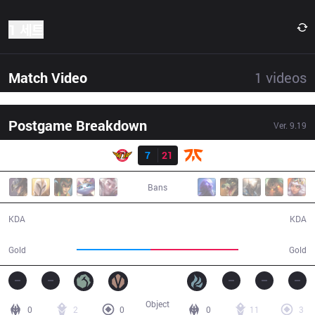
1 세트
Match Video
1
videos
Postgame Breakdown
Ver.
9.19
결과
SKT
7
21
FNC
26:57
Bans
7 / 21 / 16
21 / 7 / 61
KDA
KDA
44,494
53,306
Gold
Gold
Object
0
2
0
0
11
3