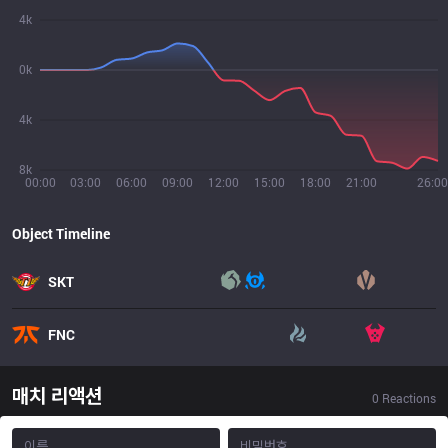
4k
0k
4k
8k
00:00
03:00
06:00
09:00
12:00
15:00
18:00
21:00
26:00
Object Timeline
SKT
FNC
매치 리액션
0
Reactions