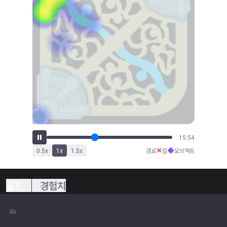
17:42
✕
◆
0.5
x
1
x
1.5
x
경로
킬
오브젝트
골드
경험치
8k