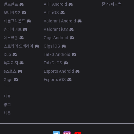
발로란트
AllT Android
문의/피드백
오버워치2
AllT iOS
배틀그라운드
Valorant Android
슈퍼바이브
Valorant iOS
데스크톱
Gigs Android
스트리머 오버레이
Gigs iOS
Duo
TalkG Android
톡피지지
TalkG iOS
e스포츠
Esports Android
Gigs
Esports iOS
More
제휴
광고
채용