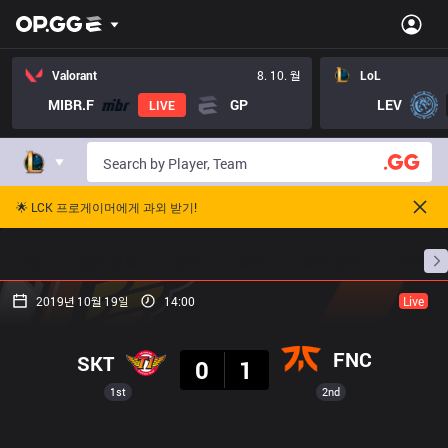
Valorant
8. 10. 월
LoL
MIBR.F
GP
LEV
LIVE
🌟 LCK 프로게이머에게 과외 받기!
홈
경기 일정
순위
통계
승부 예측
프로빌
2019년 10월 19일
14:00
Live
결과
FNC
SKT
0
1
1st
2nd