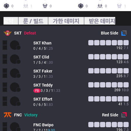
0
1
0
0
0
1
요약
룬 / 빌드
가한 데미지
받은 데미지
SKT
Defeat
Blue
Side
SKT
Khan
192
7.1
0 / 4 / 5
1.25
SKT
Clid
123
4.6
1 / 5 / 4
1.00
SKT
Faker
235
8.7
3 / 3 / 1
1.33
SKT
Teddy
269
10.0
3 / 3 / 1
1.33
FB
SKT
Effort
41
1.5
0 / 6 / 5
0.83
FNC
Victory
Red
Side
FNC
Bwipo
196
7.3
7 / 2 / 11
9.00