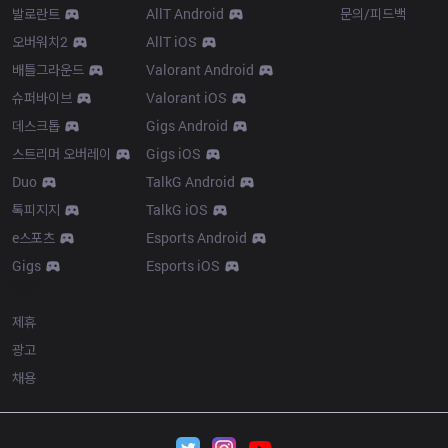
발로란트
AllT Android
문의/피드백
오버워치2
AllT iOS
배틀그라운드
Valorant Android
슈퍼바이브
Valorant iOS
데스크톱
Gigs Android
스트리머 오버레이
Gigs iOS
Duo
TalkG Android
톡피지지
TalkG iOS
e스포츠
Esports Android
Gigs
Esports iOS
More
제휴
광고
채용