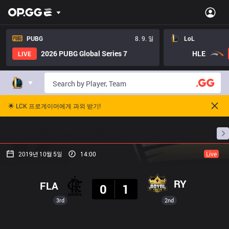
PUBG
8. 9. 일
LoL
2026 PUBG Global Series 7
HLE
LIVE
🌟 LCK 프로게이머에게 과외 받기!
홈
경기 일정
순위
통계
승부 예측
프로빌
2019년 10월 5일
14:00
Live
결과
RY
FLA
0
1
3rd
2nd