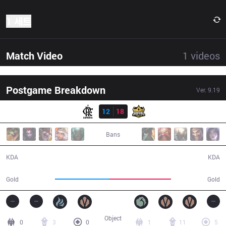
1 세트
Match Video
1
videos
Postgame Breakdown
Ver.
9.19
결과
FLA
12
18
RY
40:34
Bans
12 / 18 / 23
18 / 12 / 34
KDA
KDA
70,041
79,506
Gold
Gold
Object
0
3
0
1
11
5