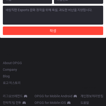
작성
OP.GG
About OP.GG
Company
Blog
로고 히스토리
Products
Resources
리그오브레전드
OP.GG for Mobile Android
개인정보처리방침
전략적 팀 전투
OP.GG for Mobile iOS
도움말