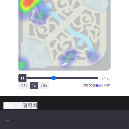
26:57
✕
◆
0.5
x
1
x
1.5
x
경로
킬
오브젝트
골드
경험치
9k