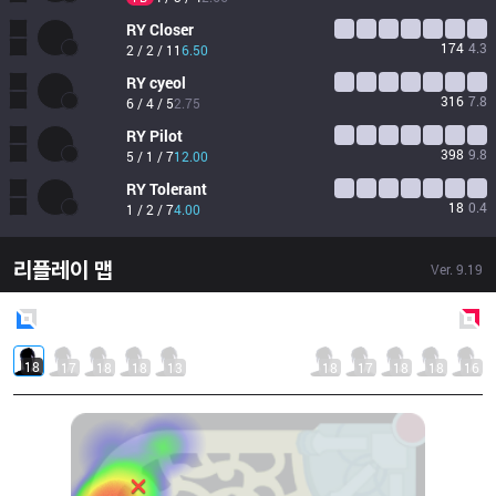
RY
Closer
174
4.3
2 / 2 / 11
6.50
RY
cyeol
316
7.8
6 / 4 / 5
2.75
RY
Pilot
398
9.8
5 / 1 / 7
12.00
RY
Tolerant
18
0.4
1 / 2 / 7
4.00
리플레이 맵
Ver.
9.19
Blue
Side
Red
Side
18
17
18
18
13
18
17
18
18
16