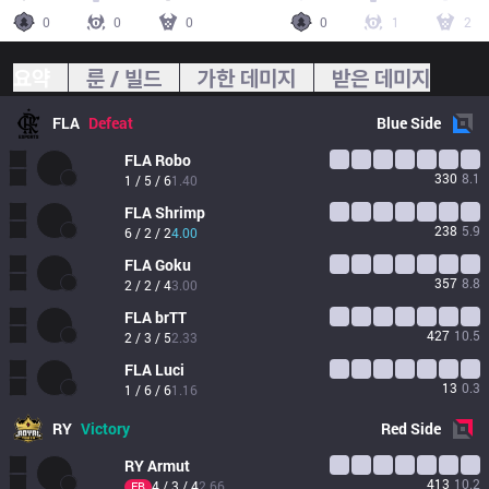
0
0
0
0
1
2
요약
룬 / 빌드
가한 데미지
받은 데미지
FLA
Defeat
Blue
Side
FLA
Robo
330
8.1
1 / 5 / 6
1.40
FLA
Shrimp
238
5.9
6 / 2 / 2
4.00
FLA
Goku
357
8.8
2 / 2 / 4
3.00
FLA
brTT
427
10.5
2 / 3 / 5
2.33
FLA
Luci
13
0.3
1 / 6 / 6
1.16
RY
Victory
Red
Side
RY
Armut
413
10.2
4 / 3 / 4
2.66
FB