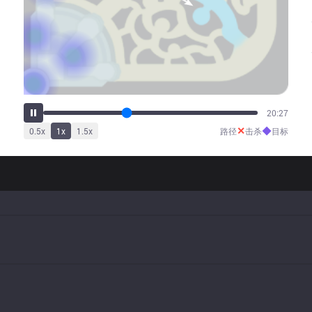
25:41
✕
◆
0.5
x
1
x
1.5
x
路径
击杀
目标