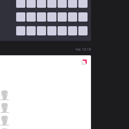
Ver.
10.19
Red
Side
DK
Nuguri
1 / 0 / 5
DK
Canyon
2 / 0 / 5
DK
ShowMaker
1 / 1 / 4