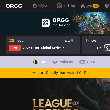
战绩
Desktop
游戏
New
PUBG
8. 8. 周六
LoL
2026 PUBG Global Series 7
SK
LIVE
LoL
Valorant
PUBG
🌟 Learn Directly from Active LCK Pros!