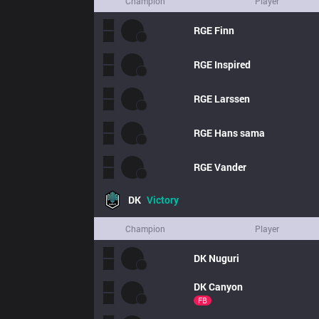
Champion
Player
RGE
Finn
RGE
Inspired
RGE
Larssen
RGE
Hans sama
RGE
Vander
DK
Victory
Champion
Player
DK
Nuguri
DK
Canyon
FB