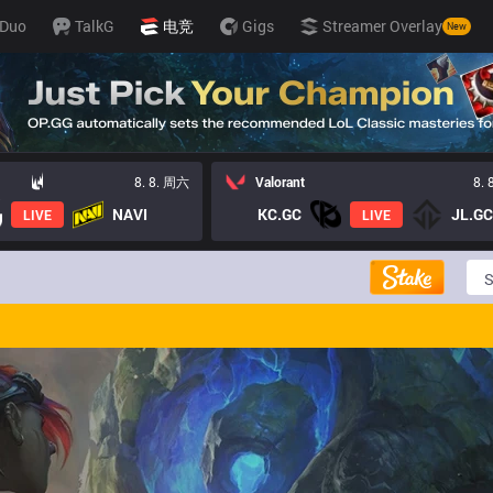
Duo
TalkG
电竞
Gigs
Streamer Overlay
New
8. 8. 周六
Valorant
8.
NAVI
KC.GC
JL.GC
LIVE
LIVE