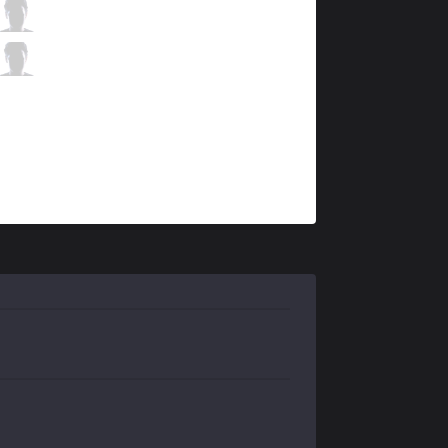
DK
Ghost
2 / 0 / 3
DK
BeryL
1 / 3 / 5