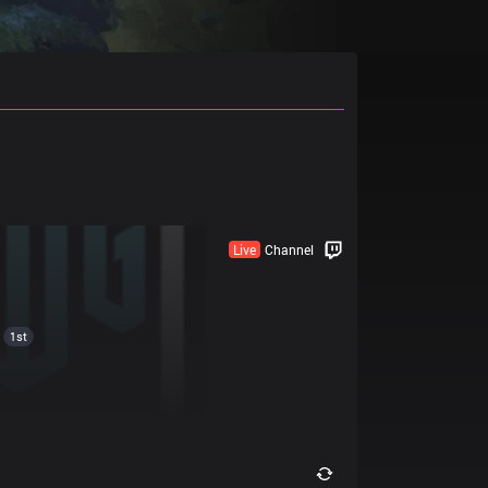
Live
Channel
1st