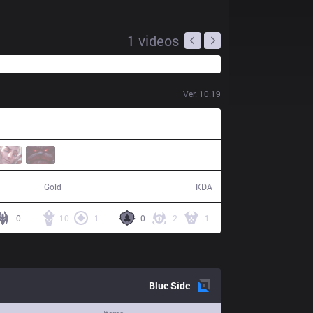
1
videos
Ver.
10.19
63,000
7 / 4 / 22
Gold
KDA
0
10
1
0
2
1
Blue
Side