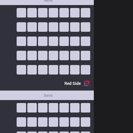
Items
Red
Side
Items