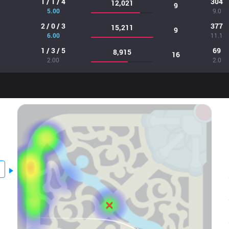
1 / 1 / 4
304
12,021
9
5.00
9.0
2 / 0 / 3
377
15,211
9
6.00
11.1
1 / 3 / 5
69
8,915
16
2.00
2.0