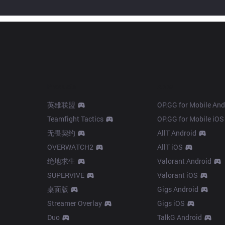
Products
Apps
英雄联盟
OP.GG for Mobile And
Teamfight Tactics
OP.GG for Mobile iOS
无畏契约
AllT Android
OVERWATCH2
AllT iOS
绝地求生
Valorant Android
SUPERVIVE
Valorant iOS
桌面版
Gigs Android
Streamer Overlay
Gigs iOS
Duo
TalkG Android