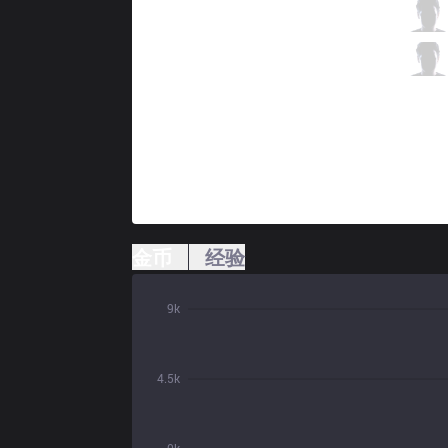
RGE
Hans sama
1 / 0 / 1
RGE
Vander
0 / 1 / 3
金币
经验
9k
4.5k