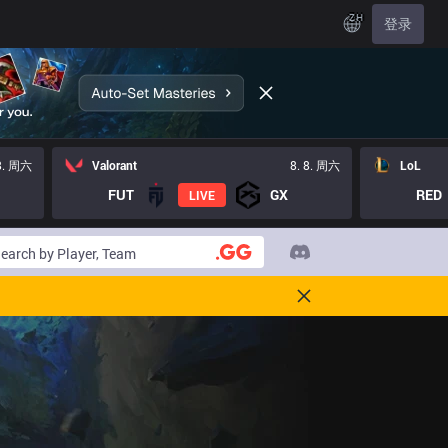
ZH
登录
 8. 周六
Valorant
8. 8. 周六
LoL
FUT
GX
RED
LIVE