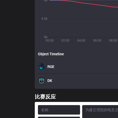
0k
4.5k
9k
00:00
02:00
04:00
06:00
08:00
Object Timeline
RGE
DK
比赛反应