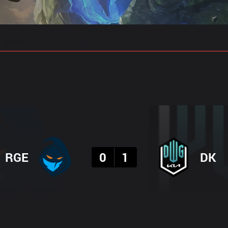
赛事预测
职业出装
结果
RGE
0
1
DK