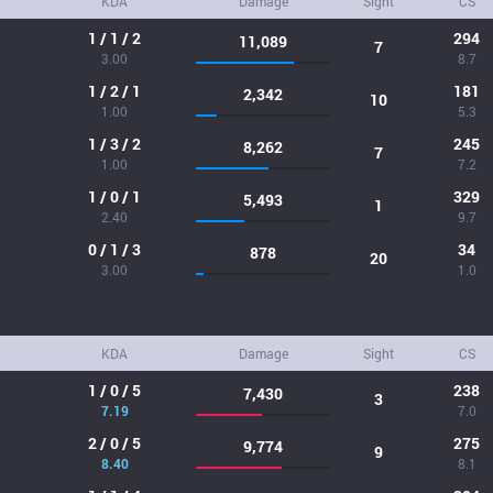
KDA
Damage
Sight
CS
1 / 1 / 2
294
11,089
7
3.00
8.7
1 / 2 / 1
181
2,342
10
1.00
5.3
1 / 3 / 2
245
8,262
7
1.00
7.2
1 / 0 / 1
329
5,493
1
2.40
9.7
0 / 1 / 3
34
878
20
3.00
1.0
KDA
Damage
Sight
CS
1 / 0 / 5
238
7,430
3
7.19
7.0
2 / 0 / 5
275
9,774
9
8.40
8.1