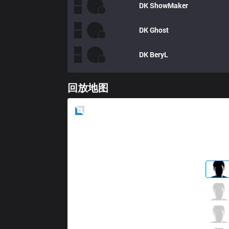
DK
ShowMaker
DK
Ghost
DK
BeryL
回放地图
Blue
Side
RGE
Finn
1 / 1 / 2
RGE
Inspired
1 / 2 / 1
RGE
Larssen
1 / 3 / 2