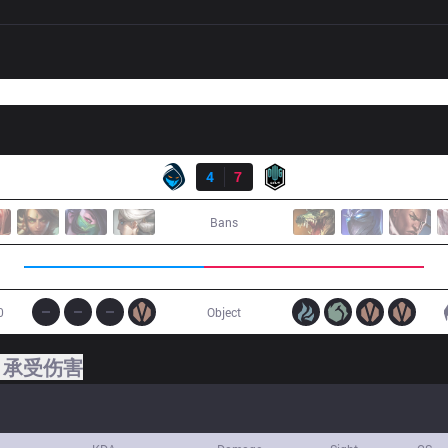
结果
RGE
4
7
DK
Bans
0
Object
承受伤害