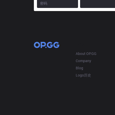
OP.GG
About OP.GG
Company
Blog
Logo历史