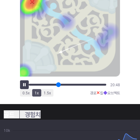
22:55
✕
◆
0.5
x
1
x
1.5
x
경로
킬
오브젝트
골드
경험치
10k