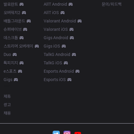
발로란트
AllT Android
문의/피드백
오버워치2
AllT iOS
배틀그라운드
Valorant Android
슈퍼바이브
Valorant iOS
데스크톱
Gigs Android
스트리머 오버레이
Gigs iOS
Duo
TalkG Android
톡피지지
TalkG iOS
e스포츠
Esports Android
Gigs
Esports iOS
More
제휴
광고
채용