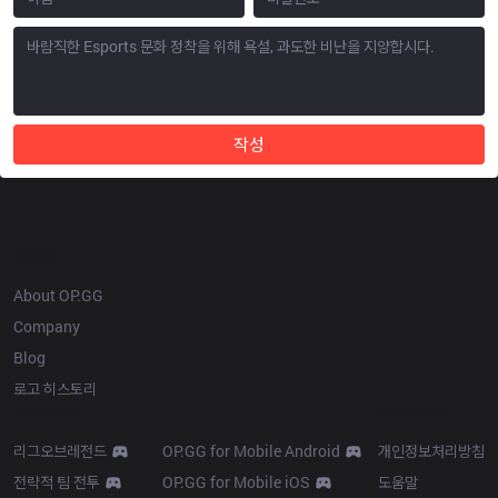
작성
OP.GG
About OP.GG
Company
Blog
로고 히스토리
Products
Resources
리그오브레전드
OP.GG for Mobile Android
개인정보처리방침
전략적 팀 전투
OP.GG for Mobile iOS
도움말