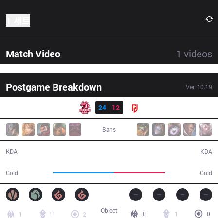
1 세트
Match Video
1
videos
Postgame Breakdown
Ver.
10.19
결과
UOL
24
12
LGD
34:42
Bans
24 / 12 / 49
12 / 24 / 24
KDA
KDA
65,806
55,520
Gold
Gold
Object
0
1
0
1
11
2