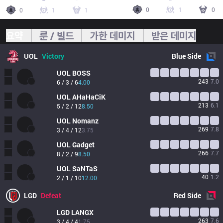
0
1
0
0
1
1
요약
룬 / 빌드
가한 데미지
받은 데미지
UOL
Victory
Blue
Side
UOL
BOSS
243
7.0
6 / 3 / 6
4.00
UOL
AHaHaCiK
213
6.1
5 / 2 / 12
8.50
UOL
Nomanz
269
7.8
3 / 4 / 12
3.75
UOL
Gadget
266
7.7
8 / 2 / 9
8.50
UOL
SaNTaS
40
1.2
2 / 1 / 10
12.00
LGD
Defeat
Red
Side
LGD
LANGX
263
7.6
3 / 4 / 4
1.75