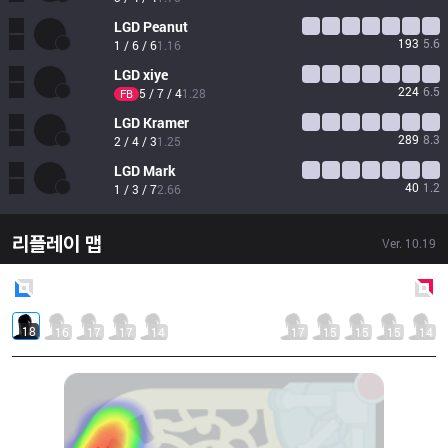
LGD
Peanut
193
5.6
1 / 6 / 6
1.16
LGD
xiye
224
6.5
5 / 7 / 4
1.28
FB
LGD
Kramer
289
8.3
2 / 4 / 3
1.25
LGD
Mark
40
1.2
1 / 3 / 7
2.66
리플레이 맵
Ver.
10.19
Blue
Side
Red
Side
18
16
17
17
14
17
15
15
15
14