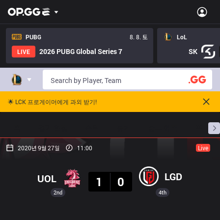
PUBG
8. 8. 토
LoL
2026 PUBG Global Series 7
SK
LIVE
🌟 LCK 프로게이머에게 과외 받기!
홈
경기 일정
순위
통계
승부 예측
프로빌
2020년 9월 27일
11:00
Live
결과
LGD
UOL
1
0
2nd
4th