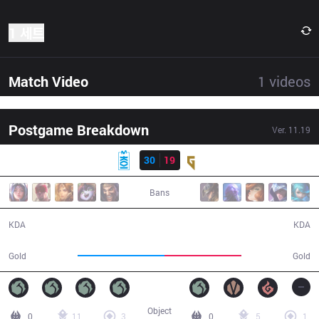
1 세트
Match Video
1
videos
Postgame Breakdown
Ver.
11.19
결과
MKOI
30
19
GEN
46:59
Bans
30 / 19 / 77
19 / 30 / 54
KDA
KDA
90,401
80,683
Gold
Gold
Object
0
11
3
0
5
1