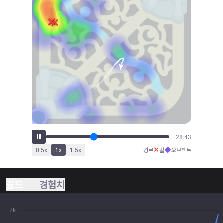
31:43
✕
◆
0.5
x
1
x
1.5
x
경로
킬
오브젝트
골드
경험치
7k