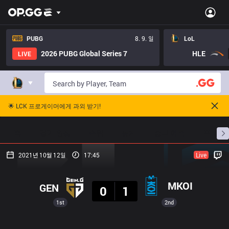
PUBG
8. 9. 일
LoL
2026 PUBG Global Series 7
HLE
LIVE
🌟 LCK 프로게이머에게 과외 받기!
홈
경기 일정
순위
통계
승부 예측
프로빌
2021년 10월 12일
17:45
Live
결과
MKOI
GEN
0
1
1st
2nd