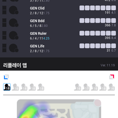
3 / 5 / 11
2.80
GEN
Clid
191
4.1
2 / 8 / 12
1.75
GEN
Bdd
366
7.8
6 / 5 / 8
2.80
GEN
Ruler
395
8.4
6 / 4 / 11
4.25
GEN
Life
31
0.7
2 / 8 / 12
1.75
리플레이 맵
Ver.
11.19
Blue
Side
Red
Side
18
18
18
18
18
18
17
18
18
16