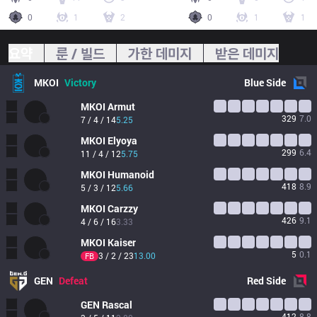
0
1
2
0
1
1
요약
룬 / 빌드
가한 데미지
받은 데미지
MKOI
Victory
Blue
Side
MKOI
Armut
329
7.0
7 / 4 / 14
5.25
MKOI
Elyoya
299
6.4
11 / 4 / 12
5.75
MKOI
Humanoid
418
8.9
5 / 3 / 12
5.66
MKOI
Carzzy
426
9.1
4 / 6 / 16
3.33
MKOI
Kaiser
5
0.1
3 / 2 / 23
13.00
FB
GEN
Defeat
Red
Side
GEN
Rascal
412
8.8