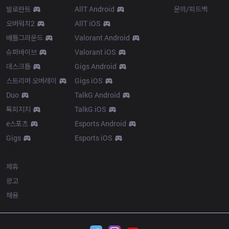
발로란트
AllT Android
문의/피드백
오버워치2
AllT iOS
배틀그라운드
Valorant Android
슈퍼바이브
Valorant iOS
데스크톱
Gigs Android
스트리머 오버레이
Gigs iOS
Duo
TalkG Android
톡피지지
TalkG iOS
e스포츠
Esports Android
Gigs
Esports iOS
More
제휴
광고
채용