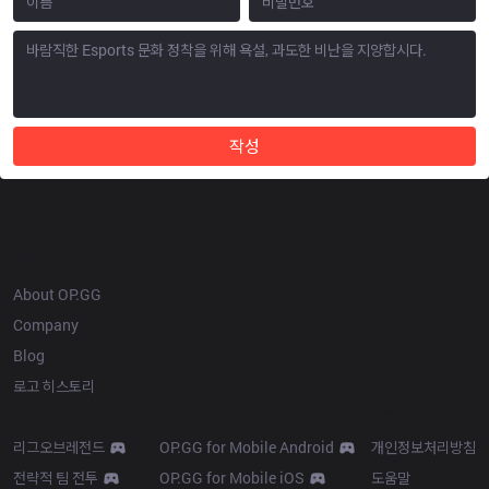
작성
OP.GG
About OP.GG
Company
Blog
로고 히스토리
Products
Resources
리그오브레전드
OP.GG for Mobile Android
개인정보처리방침
전략적 팀 전투
OP.GG for Mobile iOS
도움말