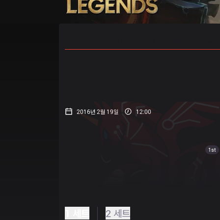
홈
경기 일정
순위
통계
승부
2016년 2월 19일
12:00
1st
1 세트
2 세트