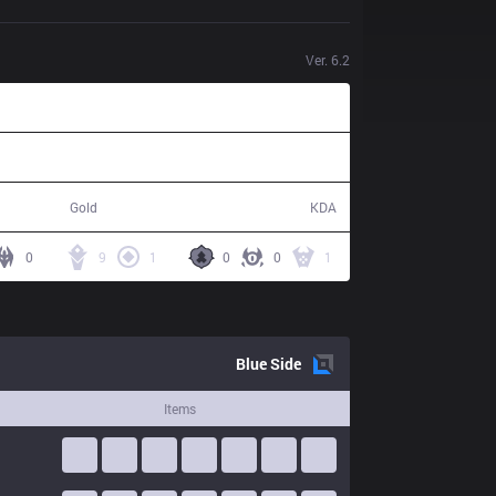
Ver.
6.2
65,434
18 / 4 / 43
Gold
KDA
0
9
1
0
0
1
Blue
Side
Items