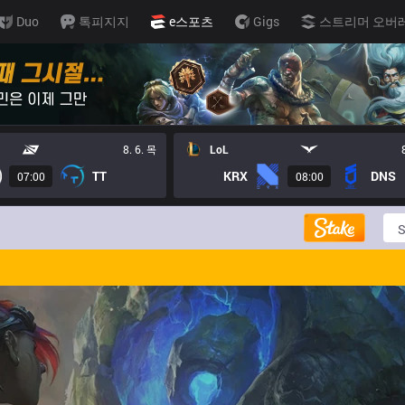
Duo
톡피지지
e스포츠
Gigs
스트리머 오버
8. 6. 목
LoL
TT
KRX
DNS
07:00
08:00