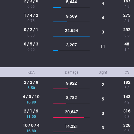
2 / 3 / 0
167
5,444
4
0.66
4.9
1 / 4 / 2
275
9,509
4
0.75
8.1
0 / 2 / 1
292
24,654
3
0.50
8.6
0 / 5 / 3
48
3,207
11
0.60
1.4
KDA
Damage
Sight
CS
2 / 2 / 9
182
9,922
2
5.50
5.3
4 / 0 / 10
143
8,782
5
16.80
4.2
2 / 1 / 9
316
20,647
3
11.00
9.3
10 / 0 / 4
326
14,221
3
16.80
9.6