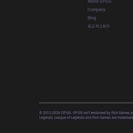
About OP.GG
Company
Blog
로고 히스토리
© 2012-
2026
 OP.GG. OP.GG isn’t endorsed by Riot Games an
Legends. League of Legends and Riot Games are trademarks