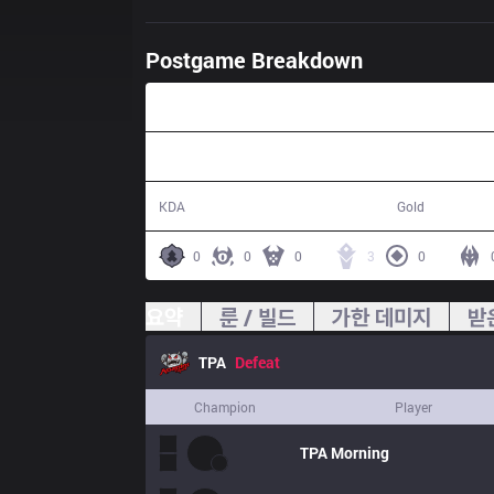
Postgame Breakdown
34:04
4 / 18 / 7
53,755
KDA
Gold
0
0
0
3
0
요약
룬 / 빌드
가한 데미지
받
TPA
Defeat
Champion
Player
TPA
Morning