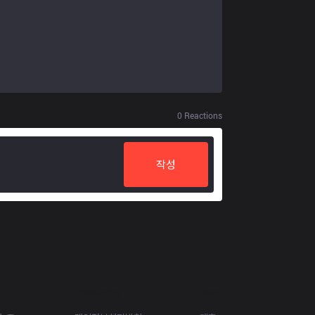
0
Reactions
작성
Resources
More