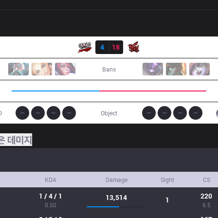
결과
TPA
4
18
ahq
Bans
0
Object
은 데미지
KDA
Damage
Sight
CS
1 / 4 / 1
220
13,514
1
0.50
6.5