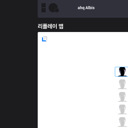
ahq
Albis
리플레이 맵
Blue
Side
TPA
Morning
1 / 4 / 1
TPA
REFRA1N
2 / 3 / 0
TPA
FoFo
1 / 4 / 2
TPA
BeBe
0 / 2 / 1
TPA
Jay
0 / 5 / 3