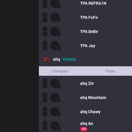
TPA
REFRA1N
TPA
FoFo
TPA
BeBe
TPA
Jay
ahq
Victory
Champion
Player
ahq
Ziv
ahq
Mountain
ahq
Chawy
ahq
An
FB