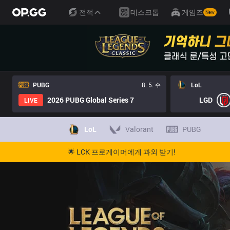
전적
데스크톱
게임즈
New
PUBG
8. 5. 수
LoL
2026 PUBG Global Series 7
LGD
LIVE
LoL
Valorant
PUBG
🌟 LCK 프로게이머에게 과외 받기!