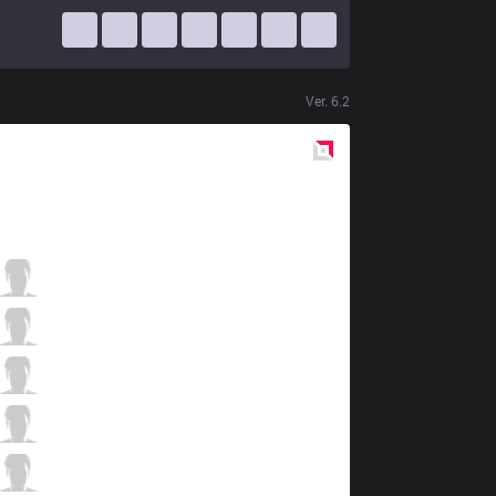
Ver.
6.2
Red
Side
ahq
Ziv
2 / 2 / 9
ahq
Mountain
4 / 0 / 10
ahq
Chawy
2 / 1 / 9
ahq
An
10 / 0 / 4
ahq
Albis
0 / 1 / 11