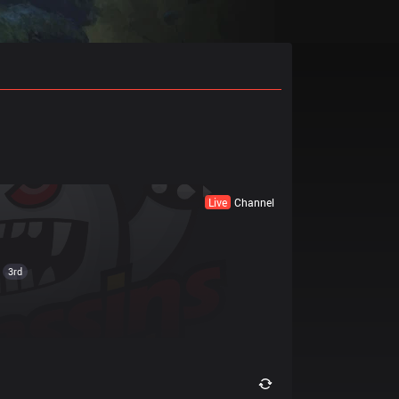
Live
Channel
3rd