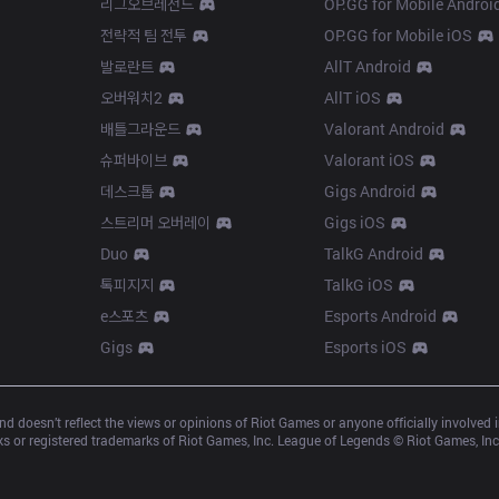
리그오브레전드
OP.GG for Mobile Androi
전략적 팀 전투
OP.GG for Mobile iOS
발로란트
AllT Android
오버워치2
AllT iOS
배틀그라운드
Valorant Android
슈퍼바이브
Valorant iOS
데스크톱
Gigs Android
스트리머 오버레이
Gigs iOS
Duo
TalkG Android
톡피지지
TalkG iOS
e스포츠
Esports Android
Gigs
Esports iOS
d doesn’t reflect the views or opinions of Riot Games or anyone officially involved
 or registered trademarks of Riot Games, Inc. League of Legends © Riot Games, Inc