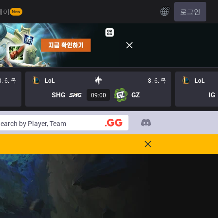
KO
레이
로그인
New
8. 6. 목
LoL
8. 6. 목
LoL
SHG
GZ
IG
09:00