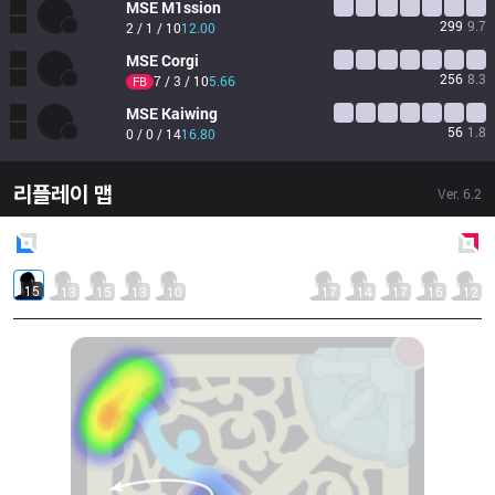
MSE
M1ssion
299
9.7
2 / 1 / 10
12.00
MSE
Corgi
256
8.3
7 / 3 / 10
5.66
FB
MSE
Kaiwing
56
1.8
0 / 0 / 14
16.80
리플레이 맵
Ver.
6.2
Blue
Side
Red
Side
15
13
15
13
10
17
14
17
15
12