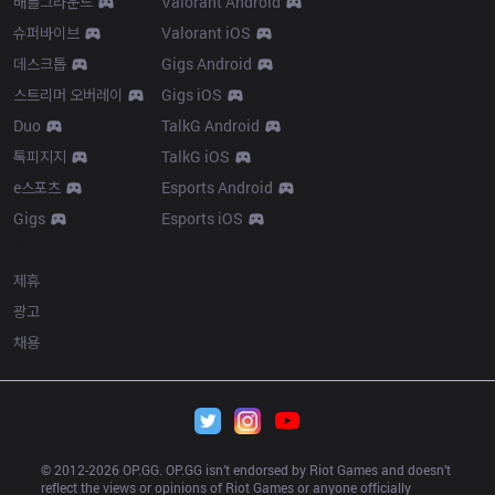
배틀그라운드
Valorant Android
슈퍼바이브
Valorant iOS
데스크톱
Gigs Android
스트리머 오버레이
Gigs iOS
Duo
TalkG Android
톡피지지
TalkG iOS
e스포츠
Esports Android
Gigs
Esports iOS
More
제휴
광고
채용
© 2012-
2026
 OP.GG. OP.GG isn’t endorsed by Riot Games and doesn’t 
reflect the views or opinions of Riot Games or anyone officially 