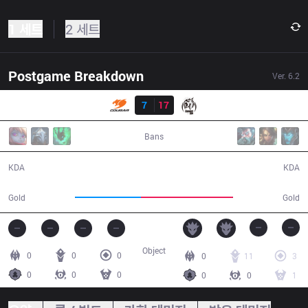
1 세트
2 세트
Postgame Breakdown
Ver.
6.2
결과
CGE
7
17
MSE
30:42
Bans
7 / 17 / 19
17 / 7 / 45
KDA
KDA
44,963
63,229
Gold
Gold
Object
0
0
0
0
11
3
0
0
0
0
0
1