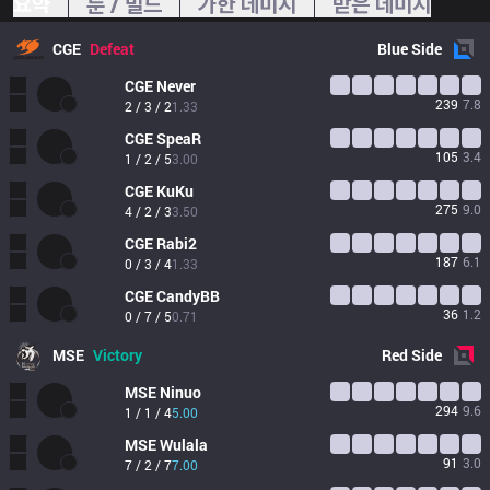
요약
룬 / 빌드
가한 데미지
받은 데미지
CGE
Defeat
Blue
Side
CGE
Never
239
7.8
2 / 3 / 2
1.33
CGE
SpeaR
105
3.4
1 / 2 / 5
3.00
CGE
KuKu
275
9.0
4 / 2 / 3
3.50
CGE
Rabi2
187
6.1
0 / 3 / 4
1.33
CGE
CandyBB
36
1.2
0 / 7 / 5
0.71
MSE
Victory
Red
Side
MSE
Ninuo
294
9.6
1 / 1 / 4
5.00
MSE
Wulala
91
3.0
7 / 2 / 7
7.00