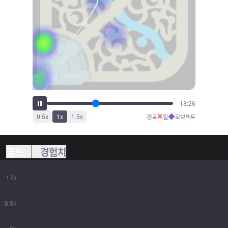
20:13
✕
◆
0.5
x
1
x
1.5
x
경로
킬
오브젝트
골드
경험치
17k
8.5k