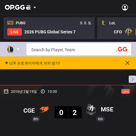
PUBG
8. 8. 토
LoL
2026 PUBG Global Series 7
CFO
LIVE
🌟 LCK 프로게이머에게 과외 받기!
홈
경기 일정
순위
통계
승부 예측
프로빌
2016년 2월 19일
10:00
Live
결과
MSE
CGE
0
2
8th
6th