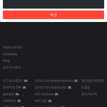
작성
OP.GG
About OP.GG
Company
Blog
로고 히스토리
Products
Resources
리그오브레전드
OP.GG for Mobile Android
개인정보처리방침
전략적 팀 전투
OP.GG for Mobile iOS
도움말
발로란트
AllT Android
문의/피드백
오버워치2
AllT iOS