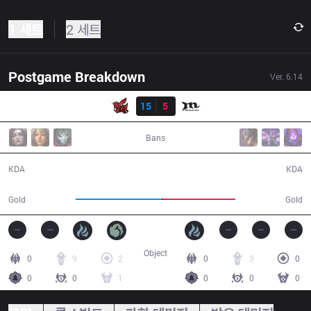
1 세트
2 세트
Postgame Breakdown
Ver.
6.14
결과
ahq
15
5
MCX
34:39
Bans
15 / 5 / 44
5 / 15 / 9
KDA
KDA
66,813
56,625
Gold
Gold
Object
0
9
2
0
3
0
0
0
1
0
0
0