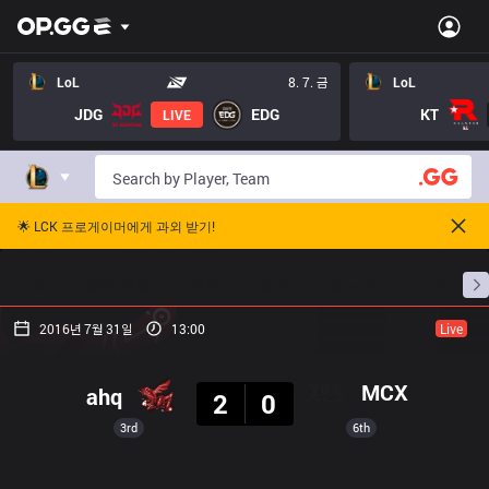
LoL
8. 7. 금
LoL
JDG
EDG
KT
LIVE
🌟 LCK 프로게이머에게 과외 받기!
홈
경기 일정
순위
통계
승부 예측
프로빌
2016년 7월 31일
13:00
Live
결과
MCX
ahq
2
0
3rd
6th