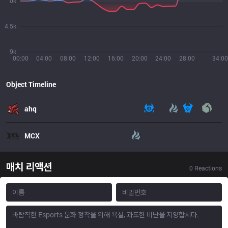
0k
4.5k
9k
00:00
04:00
08:00
12:00
16:00
20:00
24:00
28:00
34:00
Object Timeline
ahq
MCX
매치 리액션
0
Reactions