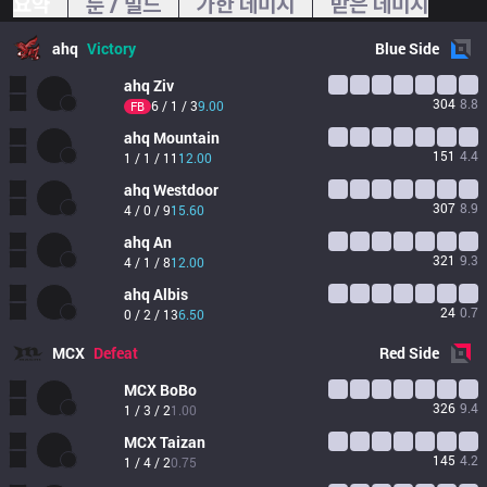
요약
룬 / 빌드
가한 데미지
받은 데미지
ahq
Victory
Blue
Side
ahq
Ziv
304
8.8
6 / 1 / 3
9.00
FB
ahq
Mountain
151
4.4
1 / 1 / 11
12.00
ahq
Westdoor
307
8.9
4 / 0 / 9
15.60
ahq
An
321
9.3
4 / 1 / 8
12.00
ahq
Albis
24
0.7
0 / 2 / 13
6.50
MCX
Defeat
Red
Side
MCX
BoBo
326
9.4
1 / 3 / 2
1.00
MCX
Taizan
145
4.2
1 / 4 / 2
0.75