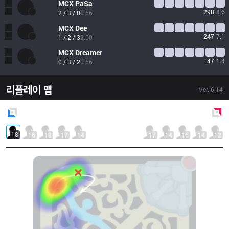
MCX
PaSa
298
8.6
2 / 3 / 0
0.66
MCX
Dee
247
7.1
1 / 2 / 3
2.00
MCX
Dreamer
47
1.4
0 / 3 / 2
0.66
리플레이 맵
Ver.
6.14
Blue
Side
Red
Side
18
16
18
17
14
17
14
16
14
12