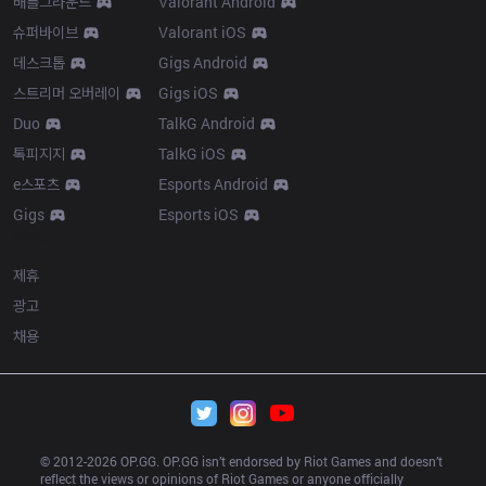
배틀그라운드
Valorant Android
슈퍼바이브
Valorant iOS
데스크톱
Gigs Android
스트리머 오버레이
Gigs iOS
Duo
TalkG Android
톡피지지
TalkG iOS
e스포츠
Esports Android
Gigs
Esports iOS
More
제휴
광고
채용
© 2012-
2026
 OP.GG. OP.GG isn’t endorsed by Riot Games and doesn’t 
reflect the views or opinions of Riot Games or anyone officially 