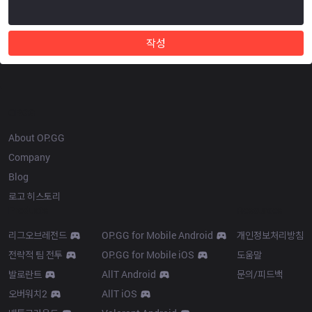
작성
OP.GG
About OP.GG
Company
Blog
로고 히스토리
Products
Resources
리그오브레전드
OP.GG for Mobile Android
개인정보처리방침
전략적 팀 전투
OP.GG for Mobile iOS
도움말
발로란트
AllT Android
문의/피드백
오버워치2
AllT iOS