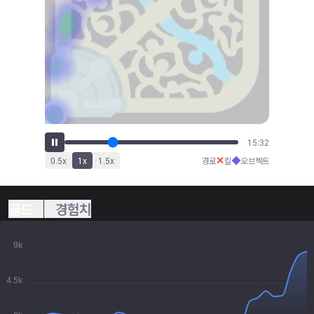
18:04
✕
◆
0.5
x
1
x
1.5
x
경로
킬
오브젝트
골드
경험치
9k
4.5k