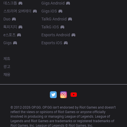
데스크톱
Gigs Android
스트리머 오버레이
Gigs iOS
Duo
TalkG Android
톡피지지
TalkG iOS
e스포츠
Esports Android
Gigs
Esports iOS
More
제휴
광고
채용
© 2012-
2026
 OP.GG. OP.GG isn’t endorsed by Riot Games and doesn’t 
reflect the views or opinions of Riot Games or anyone officially 
involved in producing or managing League of Legends. League of 
Legends and Riot Games are trademarks or registered trademarks of 
Riot Games, Inc. League of Legends © Riot Games, Inc.