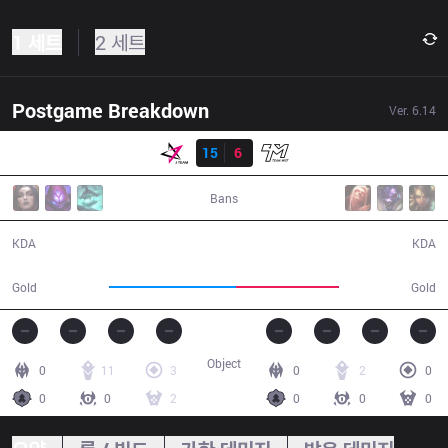
1 세트
2 세트
Postgame Breakdown
Ver.
6.14
결과
JT
15
6
Mist
41:10
Bans
15 / 6 / 43
6 / 15 / 11
KDA
KDA
81,310
65,703
Gold
Gold
Object
0
11
3
0
2
0
0
0
2
0
0
0