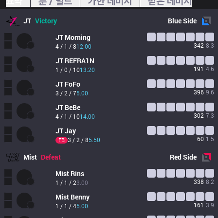
요약
룬 / 빌드
가한 데미지
받은 데미지
JT
Victory
Blue
Side
JT
Morning
342
8.3
4 / 1 / 8
12.00
JT
REFRA1N
191
4.6
1 / 0 / 10
13.20
JT
FoFo
396
9.6
3 / 2 / 7
5.00
JT
BeBe
302
7.3
4 / 1 / 10
14.00
JT
Jay
60
1.5
3 / 2 / 8
5.50
FB
Mist
Defeat
Red
Side
Mist
Rins
338
8.2
1 / 1 / 2
3.00
Mist
Benny
161
3.9
1 / 1 / 4
5.00