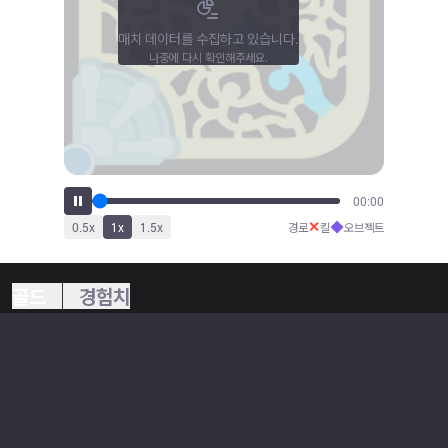
매치 데이터를 수집하고 있습니다.
나중에 다시 확인해주세요.
00:00
✕
◆
0.5
x
1
x
1.5
x
경로
킬
오브젝트
골드
경험치