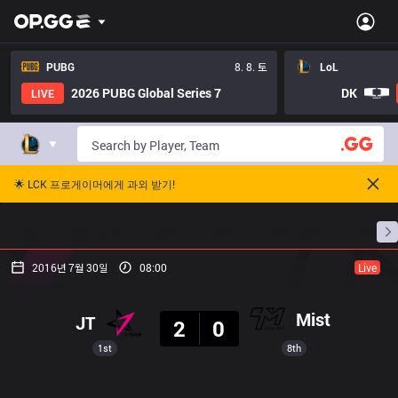
PUBG
8. 8. 토
LoL
2026 PUBG Global Series 7
DK
LIVE
🌟 LCK 프로게이머에게 과외 받기!
홈
경기 일정
순위
통계
승부 예측
프로빌
2016년 7월 30일
08:00
Live
결과
Mist
JT
2
0
1st
8th