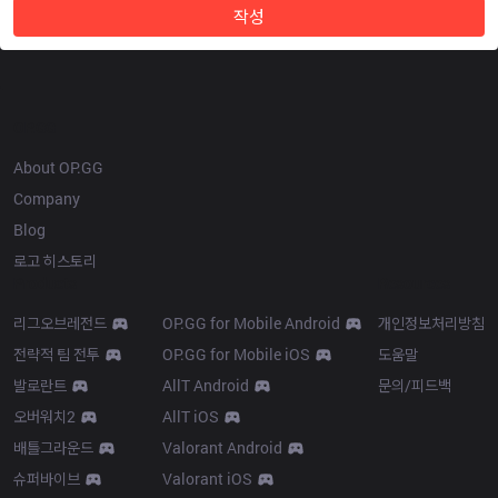
작성
OP.GG
About OP.GG
Company
Blog
로고 히스토리
Products
Resources
리그오브레전드
OP.GG for Mobile Android
개인정보처리방침
전략적 팀 전투
OP.GG for Mobile iOS
도움말
발로란트
AllT Android
문의/피드백
오버워치2
AllT iOS
배틀그라운드
Valorant Android
슈퍼바이브
Valorant iOS