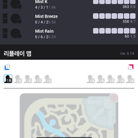
Mist
K
363
8.8
4 / 3 / 1
1.66
Mist
Breeze
358
8.7
0 / 4 / 2
0.50
Mist
Rain
60
1.5
0 / 6 / 2
0.33
리플레이 맵
Ver.
6.14
Blue
Side
Red
Side
18
18
18
17
15
18
16
18
16
14