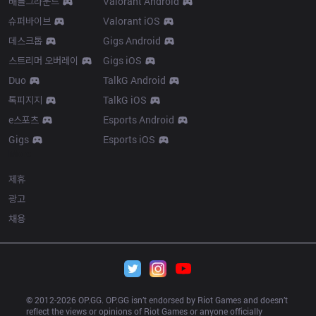
배틀그라운드
Valorant Android
슈퍼바이브
Valorant iOS
데스크톱
Gigs Android
스트리머 오버레이
Gigs iOS
Duo
TalkG Android
톡피지지
TalkG iOS
e스포츠
Esports Android
Gigs
Esports iOS
More
제휴
광고
채용
© 2012-
2026
 OP.GG. OP.GG isn’t endorsed by Riot Games and doesn’t 
reflect the views or opinions of Riot Games or anyone officially 