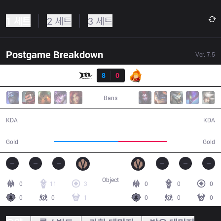
1 세트
2 세트
3 세트
Postgame Breakdown
Ver.
7.5
결과
MCX
8
0
FB
33:47
Bans
8 / 0 / 19
0 / 8 / 0
KDA
KDA
63,243
48,138
Gold
Gold
Object
0
11
3
0
0
0
0
0
1
0
0
0