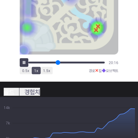
22:05
✕
◆
0.5
x
1
x
1.5
x
경로
킬
오브젝트
골드
경험치
14k
7k