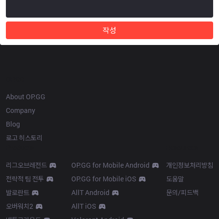
작성
OP.GG
About OP.GG
Company
Blog
로고 히스토리
Products
Resources
리그오브레전드
OP.GG for Mobile Android
개인정보처리방침
전략적 팀 전투
OP.GG for Mobile iOS
도움말
발로란트
AllT Android
문의/피드백
오버워치2
AllT iOS