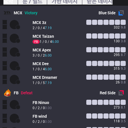
요약
룬 / 빌드
가한 데미지
받은 데미지
MCX
Victory
Blue
Side
MCX
3z
332
9.8
2 / 0 / 4
7.19
MCX
Taizan
130
3.8
1 / 0 / 4
6.00
FB
MCX
Apex
295
8.7
3 / 0 / 2
6.00
MCX
Dee
315
9.3
1 / 0 / 4
6.00
MCX
Dreamer
26
0.8
1 / 0 / 5
7.19
FB
Defeat
Red
Side
FB
Ninuo
273
8.1
0 / 2 / 0
0.00
FB
wind
118
3.5
0 / 2 / 0
0.00