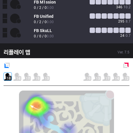
FB
M1ssion
346
10.2
0 / 2 / 0
0.00
FB
Unified
295
8.7
0 / 2 / 0
0.00
FB
SkuLL
24
0.7
0 / 0 / 0
0.00
리플레이 맵
Ver.
7.5
Blue
Side
Red
Side
18
14
17
15
13
16
13
17
14
12