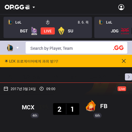
LoL
8. 6. 목
LoL
BGT
SU
JDG
LIVE
🌟 LCK 프로게이머에게 과외 받기!
홈
경기 일정
순위
통계
승부 예측
프로빌
2017년 3월 24일
09:00
Live
결과
FB
MCX
2
1
4th
6th