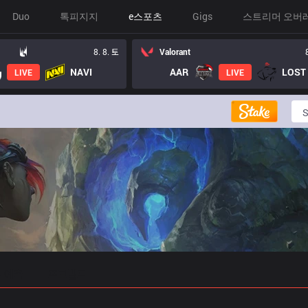
Duo
톡피지지
e스포츠
Gigs
스트리머 오버
8. 8. 토
Valorant
NAVI
AAR
LIVE
LIVE
 예측
프로빌드