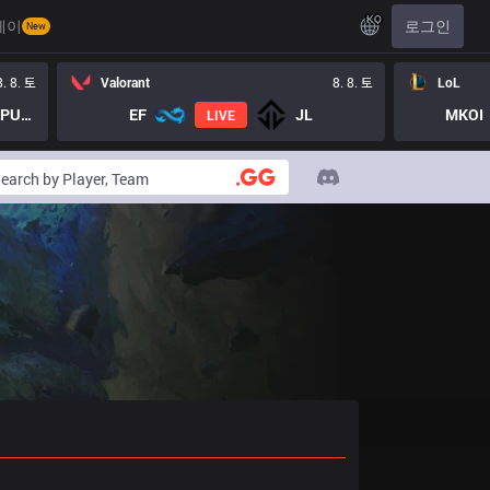
KO
레이
로그인
New
8. 8. 토
Valorant
8. 8. 토
LoL
LOST PUPPIES GC
EF
JL
MKOI
LIVE