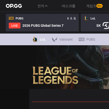
전적
데스크톱
게임즈
New
PUBG
8. 8. 토
LoL
2026 PUBG Global Series 7
SK
LIVE
LoL
Valorant
PUBG
홈
경기 일정
순위
통계
승부