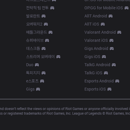
전략적 팀 전투
OP.GG for Mobile iOS
발로란트
AllT Android
오버워치2
AllT iOS
배틀그라운드
Valorant Android
슈퍼바이브
Valorant iOS
데스크톱
Gigs Android
스트리머 오버레이
Gigs iOS
Duo
TalkG Android
톡피지지
TalkG iOS
e스포츠
Esports Android
Gigs
Esports iOS
d doesn’t reflect the views or opinions of Riot Games or anyone officially involved
 or registered trademarks of Riot Games, Inc. League of Legends © Riot Games, Inc