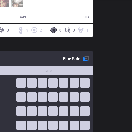
47,784
12 / 2 / 34
Gold
KDA
0
9
2
0
0
1
Blue
Side
Items