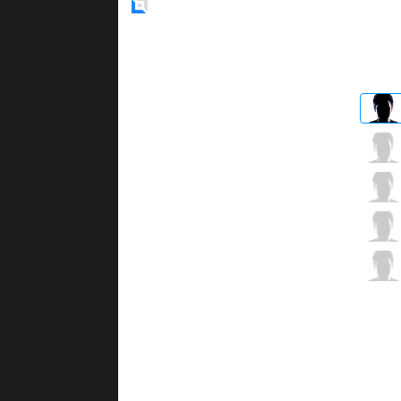
Blue
Side
XG
Nexus
0 / 1 / 2
XG
Pony
0 / 3 / 2
XG
SiuSiu
0 / 2 / 1
XG
Greenie
2 / 2 / 0
XG
Zest
0 / 4 / 0