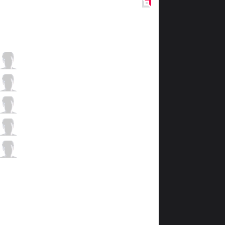
Red
Side
JT
Morning
2 / 1 / 7
JT
REFRA1N
5 / 0 / 4
JT
FoFo
2 / 0 / 6
JT
BeBe
3 / 0 / 8
JT
Jay
0 / 1 / 9