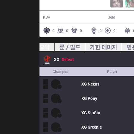
2 / 12 / 5
33,293
KDA
Gold
0
0
0
0
0
요약
룬 / 빌드
가한 데미지
받
XG
Defeat
Champion
Player
XG
Nexus
XG
Pony
XG
SiuSiu
XG
Greenie