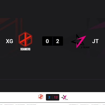
결과
XG
0
2
JT
결과
XG
2
12
JT