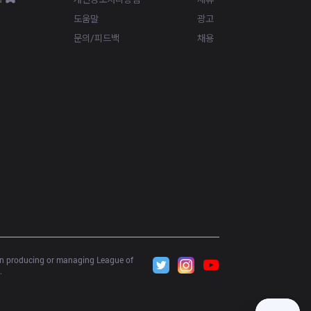
도움말
광고
문의/피드백
채용
 in producing or managing League of 
.