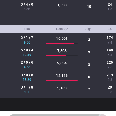
0 / 4 / 0
24
1,530
10
0.00
1.0
KDA
Damage
Sight
CS
2 / 1 / 7
174
10,561
3
9.00
7.4
5 / 0 / 4
148
7,808
9
10.80
6.3
2 / 0 / 6
226
9,634
5
9.60
9.6
3 / 0 / 8
219
12,146
0
13.20
9.3
0 / 1 / 9
20
3,183
7
9.00
0.8