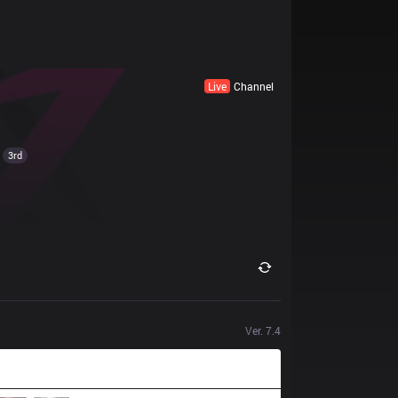
Live
Channel
3rd
Ver.
7.4