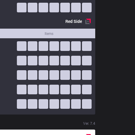
Red
Side
Items
Ver.
7.4