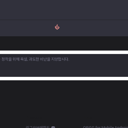
Products
Apps
리그오브레전드
OP.GG for Mobile Androi