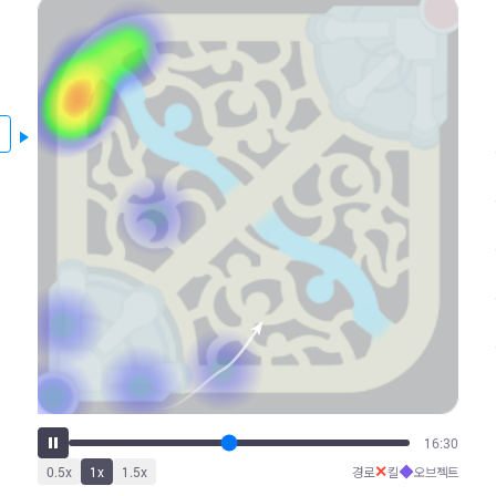
19:14
✕
◆
0.5
x
1
x
1.5
x
경로
킬
오브젝트