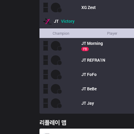
XG
Zest
JT
Victory
Champion
Player
JT
Morning
FB
JT
REFRA1N
JT
FoFo
JT
BeBe
JT
Jay
리플레이 맵