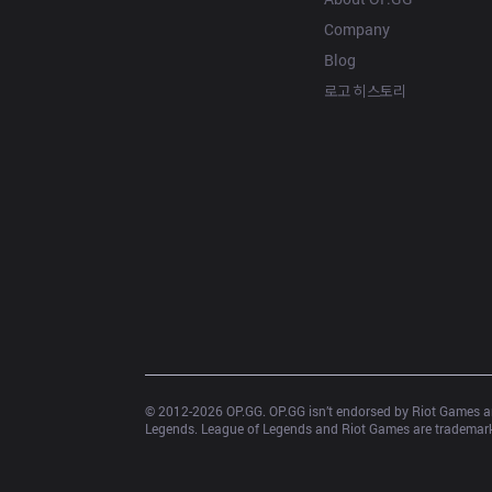
Company
Blog
로고 히스토리
© 2012-
2026
 OP.GG. OP.GG isn’t endorsed by Riot Games an
Legends. League of Legends and Riot Games are trademarks