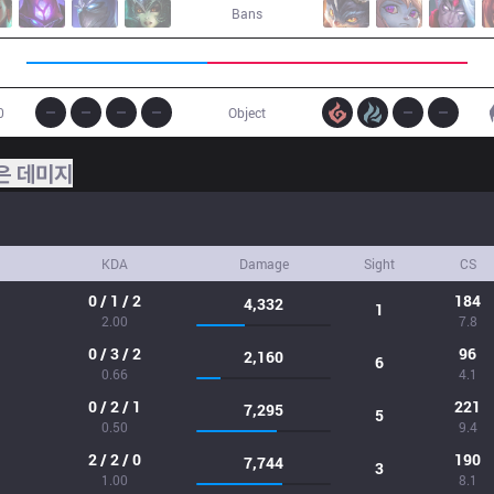
Bans
0
Object
은 데미지
KDA
Damage
Sight
CS
0 / 1 / 2
184
4,332
1
2.00
7.8
0 / 3 / 2
96
2,160
6
0.66
4.1
0 / 2 / 1
221
7,295
5
0.50
9.4
2 / 2 / 0
190
7,744
3
1.00
8.1