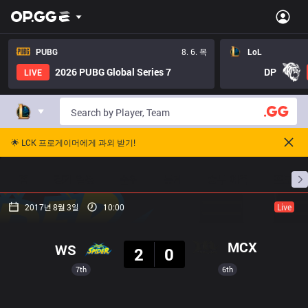
PUBG
8. 6. 목
LoL
2026 PUBG Global Series 7
DP
LIVE
🌟 LCK 프로게이머에게 과외 받기!
홈
경기 일정
순위
통계
승부 예측
프로빌
2017년 8월 3일
10:00
Live
결과
MCX
WS
2
0
7th
6th