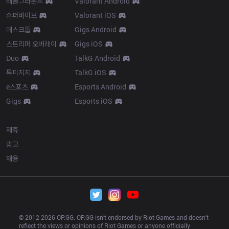
배틀그라운드
Valorant Android
슈퍼바이브
Valorant iOS
데스크톱
Gigs Android
스트리머 오버레이
Gigs iOS
Duo
TalkG Android
톡피지지
TalkG iOS
e스포츠
Esports Android
Gigs
Esports iOS
More
제휴
광고
채용
© 2012-
2026
 OP.GG. OP.GG isn’t endorsed by Riot Games and doesn’t 
reflect the views or opinions of Riot Games or anyone officially 