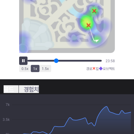
26:23
✕
◆
0.5
x
1
x
1.5
x
경로
킬
오브젝트
골드
경험치
7k
3.5k