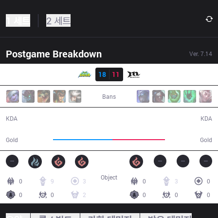
1 세트
2 세트
Postgame Breakdown
Ver.
7.14
결과
WS
18
11
MCX
39:58
Bans
18 / 11 / 43
11 / 18 / 25
KDA
KDA
77,291
68,972
Gold
Gold
Object
0
9
3
0
3
0
0
0
2
0
0
0