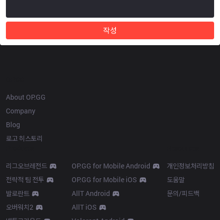
작성
OP.GG
About OP.GG
Company
Blog
로고 히스토리
Products
Resources
리그오브레전드
OP.GG for Mobile Android
개인정보처리방침
전략적 팀 전투
OP.GG for Mobile iOS
도움말
발로란트
AllT Android
문의/피드백
오버워치2
AllT iOS