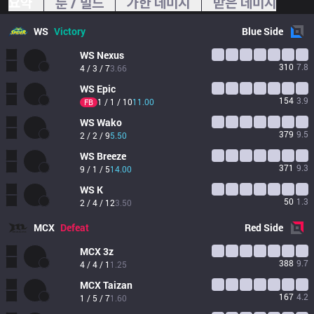
요약
룬 / 빌드
가한 데미지
받은 데미지
WS
Victory
Blue
Side
WS
Nexus
310
7.8
4 / 3 / 7
3.66
WS
Epic
154
3.9
1 / 1 / 10
11.00
FB
WS
Wako
379
9.5
2 / 2 / 9
5.50
WS
Breeze
371
9.3
9 / 1 / 5
14.00
WS
K
50
1.3
2 / 4 / 12
3.50
MCX
Defeat
Red
Side
MCX
3z
388
9.7
4 / 4 / 1
1.25
MCX
Taizan
167
4.2
1 / 5 / 7
1.60