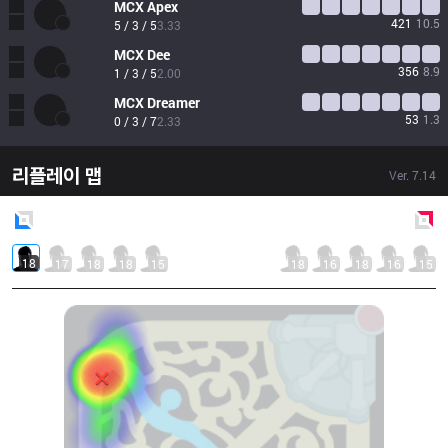
MCX
Apex
421
10.5
5 / 3 / 5
3.33
MCX
Dee
356
8.9
1 / 3 / 5
2.00
MCX
Dreamer
53
1.3
0 / 3 / 7
2.33
리플레이 맵
Ver.
7.14
Blue
Side
Red
Side
18
17
18
18
15
18
16
18
16
15