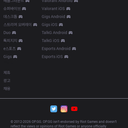
배틀그라운드
Valorant Android
슈퍼바이브
Valorant iOS
데스크톱
Gigs Android
스트리머 오버레이
Gigs iOS
Duo
TalkG Android
톡피지지
TalkG iOS
e스포츠
Esports Android
Gigs
Esports iOS
More
제휴
광고
채용
© 2012-
2026
 OP.GG. OP.GG isn’t endorsed by Riot Games and doesn’t 
reflect the views or opinions of Riot Games or anyone officially 