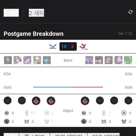
1 세트
2 세트
Postgame Breakdown
Ver.
7.12
결과
FW
19
3
JT
39:06
Bans
19 / 3 / 41
3 / 19 / 8
KDA
KDA
75,277
60,754
Gold
Gold
Object
0
10
2
0
1
0
0
0
1
0
0
0