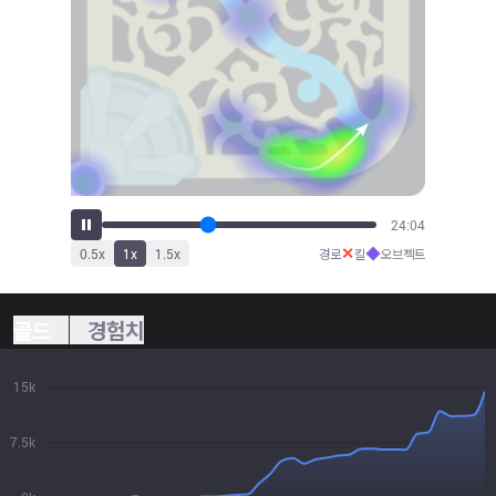
26:28
✕
◆
0.5
x
1
x
1.5
x
경로
킬
오브젝트
골드
경험치
15k
7.5k