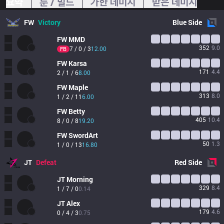
요약
룬 / 빌드
가한 데미지
받은 데미지
FW
Victory
Blue
Side
FW
MMD
352
9.0
7 / 0 / 3
12.00
FB
FW
Karsa
171
4.4
2 / 1 / 6
8.00
FW
Maple
313
8.0
1 / 2 / 11
6.00
FW
Betty
405
10.4
8 / 0 / 8
19.20
FW
SwordArt
50
1.3
1 / 0 / 13
16.80
JT
Defeat
Red
Side
JT
Morning
329
8.4
1 / 7 / 0
0.14
JT
Alex
179
4.6
0 / 4 / 3
0.75