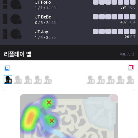
JT
FoFo
391
10.0
1 / 1 / 1
2.00
JT
BeBe
407
10.4
0 / 3 / 2
0.66
JT
Jay
26
0.7
1 / 4 / 2
0.75
리플레이 맵
Ver.
7.12
Blue
Side
Red
Side
18
17
18
18
15
18
16
18
17
14