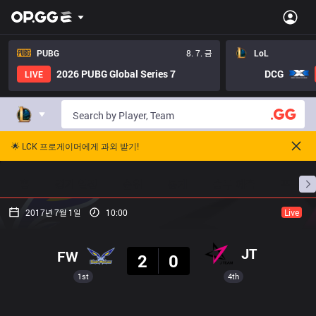
PUBG
8. 7. 금
LoL
2026 PUBG Global Series 7
DCG
LIVE
🌟 LCK 프로게이머에게 과외 받기!
홈
경기 일정
순위
통계
승부 예측
프로빌
2017년 7월 1일
10:00
Live
결과
JT
FW
2
0
1st
4th