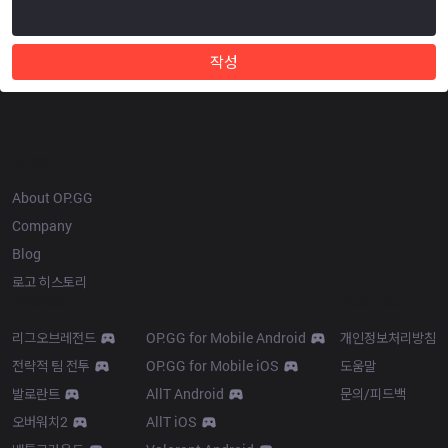
작성
OP.GG
About OP.GG
Company
Blog
로고 히스토리
Products
Resources
리그오브레전드
OP.GG for Mobile Android
개인정보처리방침
전략적 팀 전투
OP.GG for Mobile iOS
도움말
발로란트
AllT Android
문의/피드백
오버워치2
AllT iOS