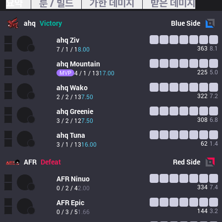
요약
룬 / 빌드
가한 데미지
받은 데미지
ahq
Victory
Blue
Side
ahq
Ziv
363
8.1
7 / 1 / 1
8.00
ahq
Mountain
225
5.0
MVP
4 / 1 / 13
17.00
ahq
Wako
322
7.2
2 / 2 / 13
7.50
ahq
Greenie
308
6.8
3 / 2 / 12
7.50
ahq
Tuna
62
1.4
3 / 1 / 13
16.00
AFR
Defeat
Red
Side
AFR
Ninuo
334
7.4
0 / 2 / 4
2.00
AFR
Epic
144
3.2
0 / 3 / 5
1.66