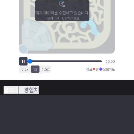
매치 데이터를 수집하고 있습니다.
나중에 다시 확인해주세요.
00:00
✕
◆
0.5
x
1
x
1.5
x
경로
킬
오브젝트
골드
경험치