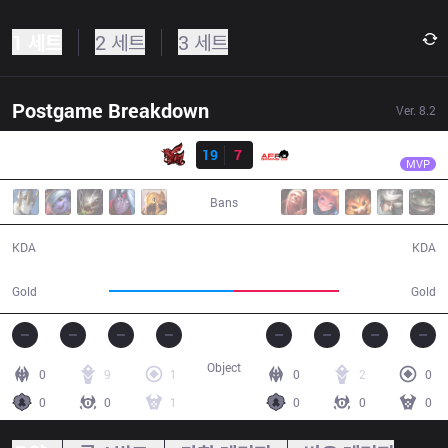
1 세트
2 세트
3 세트
Postgame Breakdown
Ver.
8.2
결과
ahq
Mountain
ahq
19
7
AFR
45:00
MVP
Bans
19 / 7 / 52
7 / 19 / 20
KDA
KDA
69,300
58,000
Gold
Gold
Object
0
9
1
0
2
0
0
0
1
0
0
0