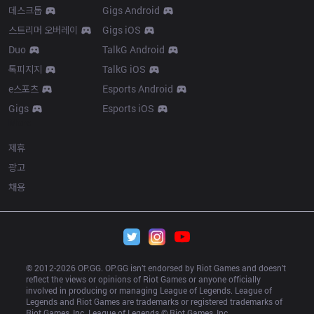
데스크톱
Gigs Android
스트리머 오버레이
Gigs iOS
Duo
TalkG Android
톡피지지
TalkG iOS
e스포츠
Esports Android
Gigs
Esports iOS
More
제휴
광고
채용
© 2012-
2026
 OP.GG. OP.GG isn’t endorsed by Riot Games and doesn’t 
reflect the views or opinions of Riot Games or anyone officially 
involved in producing or managing League of Legends. League of 
Legends and Riot Games are trademarks or registered trademarks of 
Riot Games, Inc. League of Legends © Riot Games, Inc.