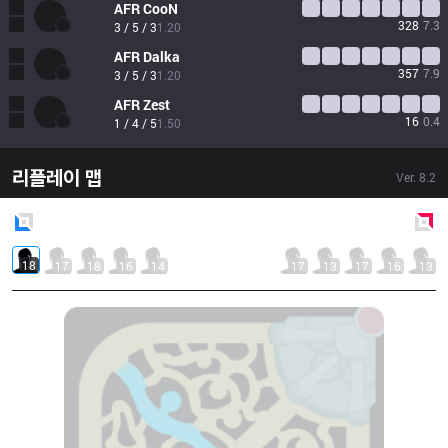
AFR
CooN
328
7.3
3 / 5 / 3
1.20
AFR
Dalka
357
7.9
3 / 5 / 3
1.20
AFR
Zest
16
0.4
1 / 4 / 5
1.50
리플레이 맵
Ver.
8.2
Blue
Side
Red
Side
18
17
18
16
14
17
13
17
16
13