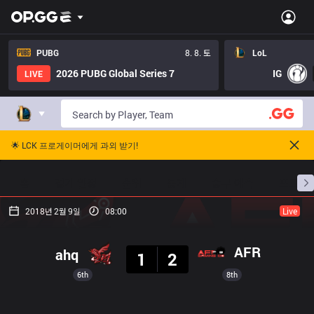
PUBG
8. 8. 토
LoL
2026 PUBG Global Series 7
IG
LIVE
🌟 LCK 프로게이머에게 과외 받기!
홈
경기 일정
순위
통계
승부 예측
프로빌
2018년 2월 9일
08:00
Live
결과
AFR
ahq
1
2
6th
8th