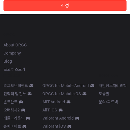
작성
OP.GG
About OP.GG
Company
Blog
로고 히스토리
Products
Resources
리그오브레전드
OP.GG for Mobile Android
개인정보처리방침
전략적 팀 전투
OP.GG for Mobile iOS
도움말
발로란트
AllT Android
문의/피드백
오버워치2
AllT iOS
배틀그라운드
Valorant Android
슈퍼바이브
Valorant iOS