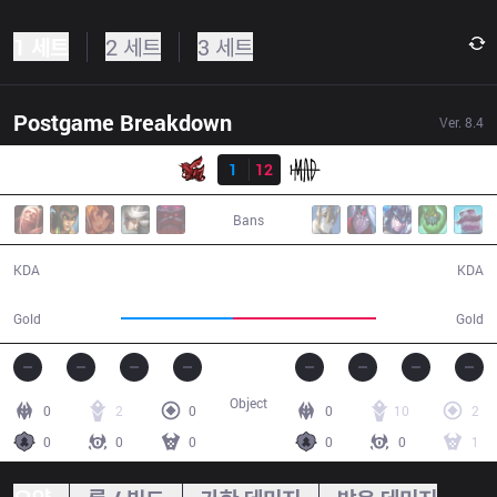
1 세트
2 세트
3 세트
Postgame Breakdown
Ver.
8.4
결과
ahq
1
12
MAD
27:27
Bans
1 / 12 / 2
12 / 1 / 20
KDA
KDA
43,373
55,820
Gold
Gold
Object
0
2
0
0
10
2
0
0
0
0
0
1