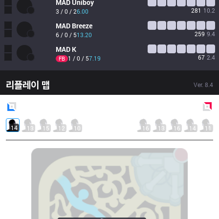
MAD
Uniboy
281
10.2
3 / 0 / 2
6.00
MAD
Breeze
259
9.4
6 / 0 / 5
13.20
MAD
K
67
2.4
1 / 0 / 5
7.19
FB
리플레이 맵
Ver.
8.4
Blue
Side
Red
Side
14
13
15
12
10
16
13
16
14
11