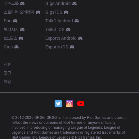
데스크톱
Gigs Android
스트리머 오버레이
Gigs iOS
Duo
TalkG Android
톡피지지
TalkG iOS
e스포츠
Esports Android
Gigs
Esports iOS
More
제휴
광고
채용
© 2012-
2026
 OP.GG. OP.GG isn’t endorsed by Riot Games and doesn’t 
reflect the views or opinions of Riot Games or anyone officially 
involved in producing or managing League of Legends. League of 
Legends and Riot Games are trademarks or registered trademarks of 
Riot Games, Inc. League of Legends © Riot Games, Inc.