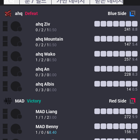
요약
룬 / 빌드
가한 데미지
받은 데미지
ahq
Defeat
Blue
Side
ahq
Ziv
241
8.8
0 / 2 / 1
0.50
ahq
Mountain
147
5.4
0 / 2 / 1
0.50
ahq
Wako
257
9.4
1 / 2 / 0
0.50
ahq
An
228
8.3
0 / 3 / 0
0.00
ahq
Albis
14
0.5
0 / 3 / 0
0.00
MAD
Victory
Red
Side
MAD
Liang
272
9.9
1 / 1 / 2
3.00
MAD
Benny
156
5.7
1 / 0 / 6
8.40