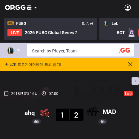
PUBG
8. 7. 금
LoL
2026 PUBG Global Series 7
BGT
LIVE
🌟 LCK 프로게이머에게 과외 받기!
홈
경기 일정
순위
통계
승부 예측
프로빌
2018년 3월 16일
07:00
Live
결과
MAD
ahq
1
2
6th
4th