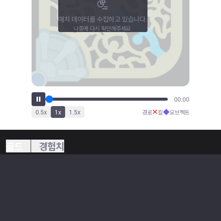
매치 데이터를 수집하고 있습니다.
나중에 다시 확인해주세요.
00:00
✕
◆
0.5
x
1
x
1.5
x
경로
킬
오브젝트
골드
경험치