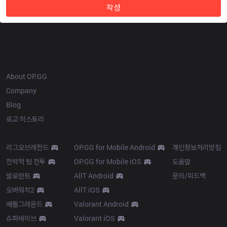
작성
OP.GG
About OP.GG
Company
Blog
로고 히스토리
Products
Resources
리그오브레전드
OP.GG for Mobile Android
개인정보처리방침
전략적 팀 전투
OP.GG for Mobile iOS
도움말
발로란트
AllT Android
문의/피드백
오버워치2
AllT iOS
배틀그라운드
Valorant Android
슈퍼바이브
Valorant iOS