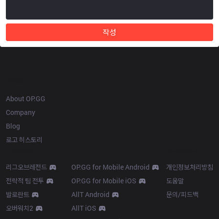
작성
OP.GG
About OP.GG
Company
Blog
로고 히스토리
Products
Resources
리그오브레전드
OP.GG for Mobile Android
개인정보처리방침
전략적 팀 전투
OP.GG for Mobile iOS
도움말
발로란트
AllT Android
문의/피드백
오버워치2
AllT iOS