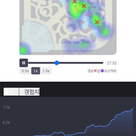
30:20
✕
◆
0.5
x
1
x
1.5
x
경로
킬
오브젝트
골드
경험치
17k
8.5k