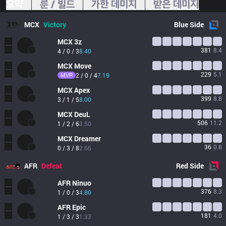
요약
룬 / 빌드
가한 데미지
받은 데미지
MCX
Victory
Blue
Side
MCX
3z
381
8.4
4 / 0 / 3
8.40
MCX
Move
229
5.1
MVP
2 / 0 / 4
7.19
MCX
Apex
399
8.8
3 / 1 / 5
8.00
MCX
DeuL
506
11.2
1 / 2 / 6
3.50
MCX
Dreamer
36
0.8
0 / 3 / 8
2.66
AFR
Defeat
Red
Side
AFR
Ninuo
376
8.3
1 / 0 / 3
4.80
AFR
Epic
181
4.0
1 / 3 / 3
1.33