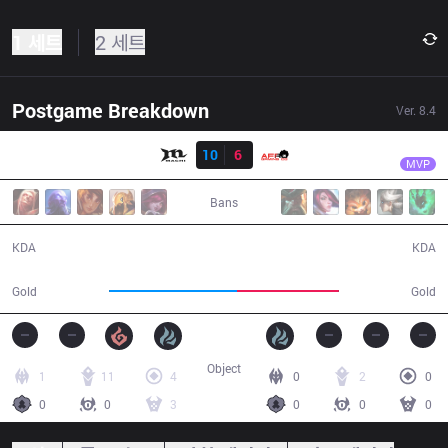
1 세트
2 세트
Postgame Breakdown
Ver.
8.4
결과
MCX
Move
MCX
10
6
AFR
45:08
MVP
Bans
10 / 6 / 26
6 / 10 / 16
KDA
KDA
83,888
67,096
Gold
Gold
Object
1
11
4
0
2
0
0
0
3
0
0
0