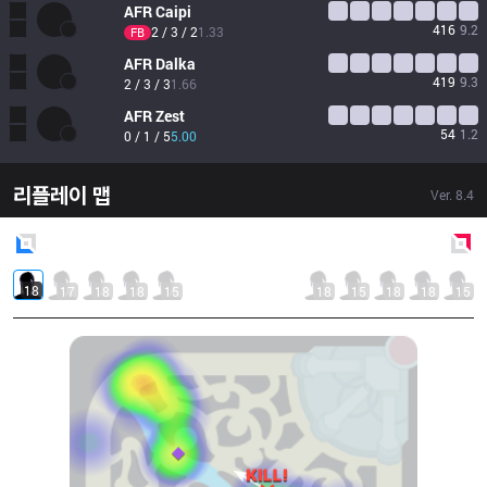
AFR
Caipi
416
9.2
2 / 3 / 2
1.33
FB
AFR
Dalka
419
9.3
2 / 3 / 3
1.66
AFR
Zest
54
1.2
0 / 1 / 5
5.00
리플레이 맵
Ver.
8.4
Blue
Side
Red
Side
18
17
18
18
15
18
15
18
18
15