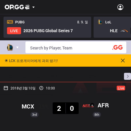
PUBG
8. 9. 일
LoL
2026 PUBG Global Series 7
HLE
LIVE
🌟 LCK 프로게이머에게 과외 받기!
홈
경기 일정
순위
통계
승부 예측
프로빌
2018년 3월 10일
10:00
Live
결과
AFR
MCX
2
0
3rd
8th