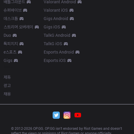
배틀그라운드
Valorant Android
슈퍼바이브
Valorant iOS
데스크톱
Gigs Android
스트리머 오버레이
Gigs iOS
Duo
TalkG Android
톡피지지
TalkG iOS
e스포츠
Esports Android
Gigs
Esports iOS
More
제휴
광고
채용
© 2012-
2026
 OP.GG. OP.GG isn’t endorsed by Riot Games and doesn’t 
reflect the views or opinions of Riot Games or anyone officially 