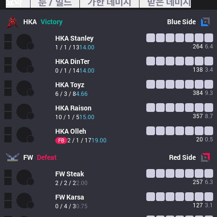
요약
룬 / 빌드
가한 데미지
받은 데미지
HKA
Victory
Blue
Side
HKA
Stanley
264
6.4
1 / 1 / 13
14.00
HKA
DinTer
138
3.4
0 / 1 / 14
14.00
HKA
Toyz
384
9.3
6 / 3 / 8
4.66
HKA
Raison
357
8.7
10 / 1 / 5
15.00
HKA
Olleh
20
0.5
2 / 1 / 17
19.00
FB
FW
Defeat
Red
Side
FW
Steak
257
6.3
2 / 2 / 2
2.00
FW
Karsa
127
3.1
0 / 4 / 3
0.75