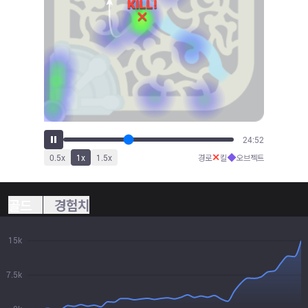
27:38
✕
◆
0.5
x
1
x
1.5
x
경로
킬
오브젝트
골드
경험치
15k
7.5k