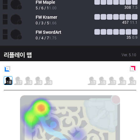
FW
Maple
308
7.5
5 / 6 / 1
1.00
FW
Kramer
457
11.1
0 / 3 / 5
1.66
FW
SwordArt
35
0.9
0 / 4 / 7
1.75
리플레이 맵
Ver.
5.10
Blue
Side
Red
Side
18
17
18
18
16
17
15
17
18
14