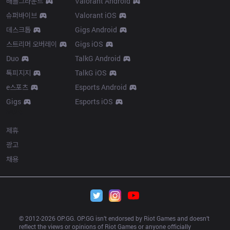
배틀그라운드
Valorant Android
슈퍼바이브
Valorant iOS
데스크톱
Gigs Android
스트리머 오버레이
Gigs iOS
Duo
TalkG Android
톡피지지
TalkG iOS
e스포츠
Esports Android
Gigs
Esports iOS
More
제휴
광고
채용
© 2012-
2026
 OP.GG. OP.GG isn’t endorsed by Riot Games and doesn’t 
reflect the views or opinions of Riot Games or anyone officially 