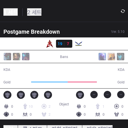
1 세트
2 세트
Postgame Breakdown
Ver.
5.10
결과
HKA
19
7
FW
41:05
Bans
19 / 7 / 57
7 / 19 / 18
KDA
KDA
73,748
58,768
Gold
Gold
Object
0
10
2
0
1
0
0
0
2
0
0
0