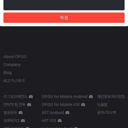
작성
OP.GG
About OP.GG
Company
Blog
로고 히스토리
Products
Resources
리그오브레전드
OP.GG for Mobile Android
개인정보처리방침
전략적 팀 전투
OP.GG for Mobile iOS
도움말
발로란트
AllT Android
문의/피드백
오버워치2
AllT iOS