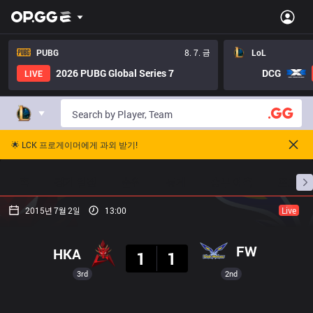
PUBG
8. 7. 금
LoL
2026 PUBG Global Series 7
DCG
LIVE
🌟 LCK 프로게이머에게 과외 받기!
홈
경기 일정
순위
통계
승부 예측
프로빌
2015년 7월 2일
13:00
Live
결과
FW
HKA
1
1
3rd
2nd