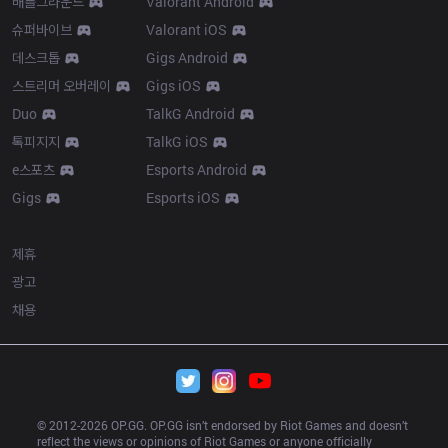
배틀그라운드
Valorant Android
슈퍼바이브
Valorant iOS
데스크톱
Gigs Android
스트리머 오버레이
Gigs iOS
Duo
TalkG Android
톡피지지
TalkG iOS
e스포츠
Esports Android
Gigs
Esports iOS
More
제휴
광고
채용
© 2012-
2026
 OP.GG. OP.GG isn’t endorsed by Riot Games and doesn’t 
reflect the views or opinions of Riot Games or anyone officially 