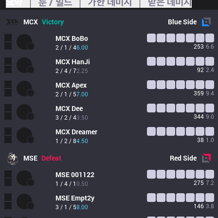
요약
룬 / 빌드
가한 데미지
받은 데미지
MCX
Victory
Blue
Side
MCX
BoBo
253
6.6
2 / 1 / 4
6.00
MCX
HanJi
92
2.4
2 / 4 / 7
2.25
MCX
Apex
359
9.4
2 / 1 / 5
7.00
MCX
Dee
344
9.0
3 / 2 / 4
3.50
MCX
Dreamer
38
1.0
1 / 2 / 8
4.50
MSE
Defeat
Red
Side
MSE
001122
275
7.2
1 / 4 / 1
0.50
MSE
Empt2y
146
3.8
3 / 1 / 5
8.00