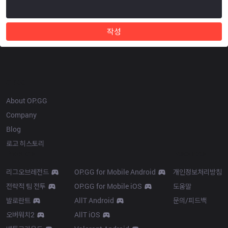
작성
OP.GG
About OP.GG
Company
Blog
로고 히스토리
Products
Resources
리그오브레전드
OP.GG for Mobile Android
개인정보처리방침
전략적 팀 전투
OP.GG for Mobile iOS
도움말
발로란트
AllT Android
문의/피드백
오버워치2
AllT iOS