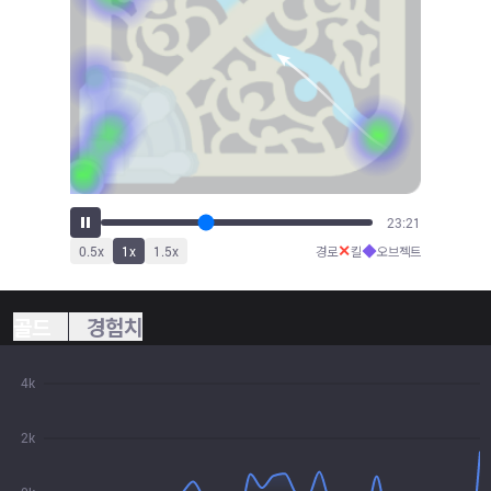
25:20
✕
◆
0.5
x
1
x
1.5
x
경로
킬
오브젝트
골드
경험치
4k
2k