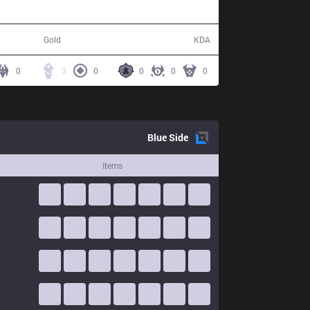
56,708
9 / 26 / 22
Gold
KDA
0
3
0
0
0
0
Blue
Side
Items