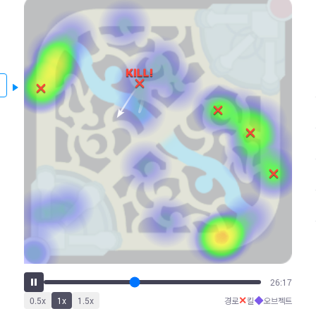
31:49
✕
◆
0.5
x
1
x
1.5
x
경로
킬
오브젝트