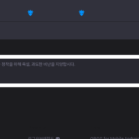
Products
Apps
리그오브레전드
OP.GG for Mobile Androi