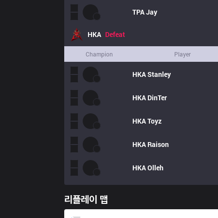
TPA
Jay
HKA
Defeat
Champion
Player
HKA
Stanley
HKA
DinTer
HKA
Toyz
HKA
Raison
HKA
Olleh
리플레이 맵