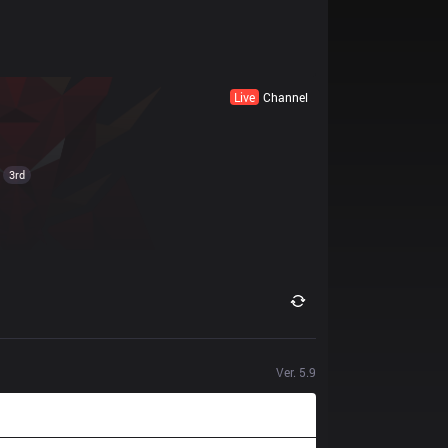
Live
Channel
3rd
Ver.
5.9