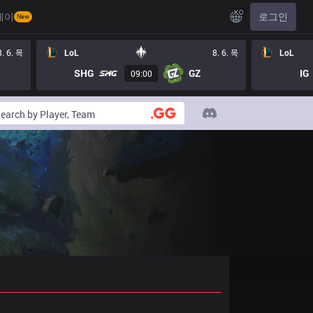
KO
레이
로그인
New
8. 6. 목
LoL
8. 6. 목
LoL
SHG
GZ
IG
09:00