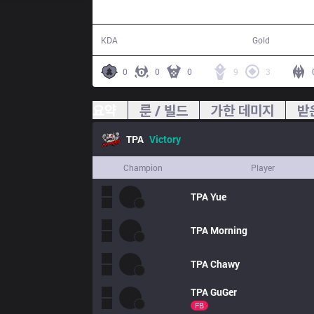
26 / 9 / 61
66,343
KDA
Gold
0
0
0
9
3
요약
룬 / 빌드
가한 데미지
받
TPA
Victory
Champion
Player
TPA
Yue
TPA
Morning
TPA
Chawy
TPA
GuGer
FB