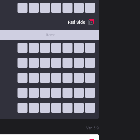
Red
Side
Items
Ver.
5.9