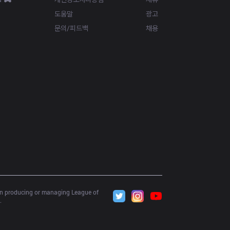
도움말
광고
문의/피드백
채용
 in producing or managing League of 
.