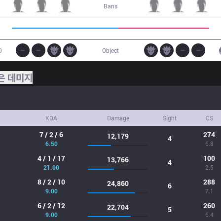
Bans
0
Object
은 데미지
KDA
Damage
Sight
CS
7 / 2 / 6
274
12,179
4
6.50
6.8
4 / 1 / 17
100
13,766
4
21.00
2.5
8 / 2 / 10
288
24,860
6
9.00
7.1
6 / 2 / 12
260
22,704
5
9.00
6.4