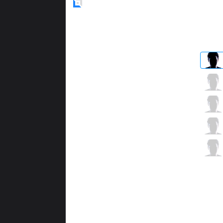
Blue
Side
TPA
Yue
7 / 2 / 6
TPA
Morning
4 / 1 / 17
TPA
Chawy
8 / 2 / 10
TPA
GuGer
6 / 2 / 12
TPA
Jay
1 / 2 / 16