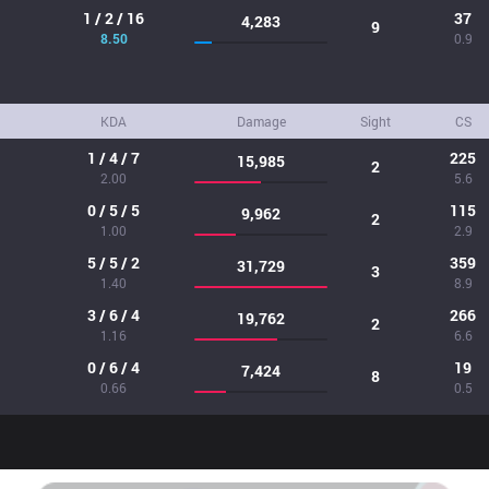
1 / 2 / 16
37
4,283
9
8.50
0.9
KDA
Damage
Sight
CS
1 / 4 / 7
225
15,985
2
2.00
5.6
0 / 5 / 5
115
9,962
2
1.00
2.9
5 / 5 / 2
359
31,729
3
1.40
8.9
3 / 6 / 4
266
19,762
2
1.16
6.6
0 / 6 / 4
19
7,424
8
0.66
0.5