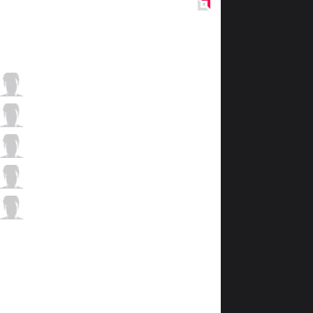
Red
Side
HKA
Stanley
1 / 4 / 7
HKA
DinTer
0 / 5 / 5
HKA
Toyz
5 / 5 / 2
HKA
Raison
3 / 6 / 4
HKA
Olleh
0 / 6 / 4