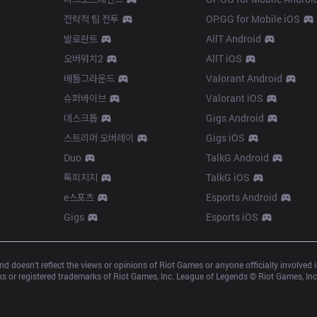
전략적 팀 전투
OP.GG for Mobile iOS
발로란트
AllT Android
오버워치2
AllT iOS
배틀그라운드
Valorant Android
슈퍼바이브
Valorant iOS
데스크톱
Gigs Android
스트리머 오버레이
Gigs iOS
Duo
TalkG Android
톡피지지
TalkG iOS
e스포츠
Esports Android
Gigs
Esports iOS
d doesn’t reflect the views or opinions of Riot Games or anyone officially involved
 or registered trademarks of Riot Games, Inc. League of Legends © Riot Games, Inc