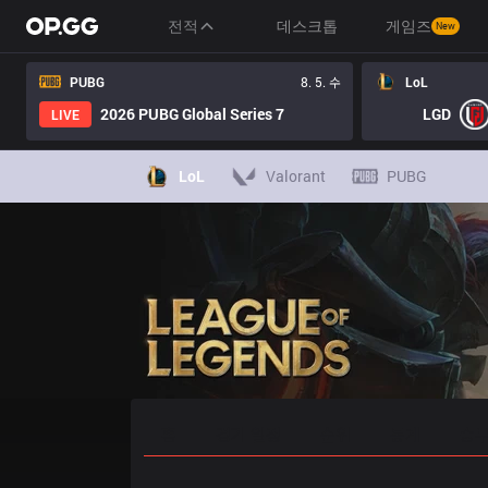
전적
데스크톱
게임즈
New
PUBG
8. 5. 수
LoL
2026 PUBG Global Series 7
LGD
LIVE
LoL
Valorant
PUBG
홈
경기 일정
순위
통계
승부