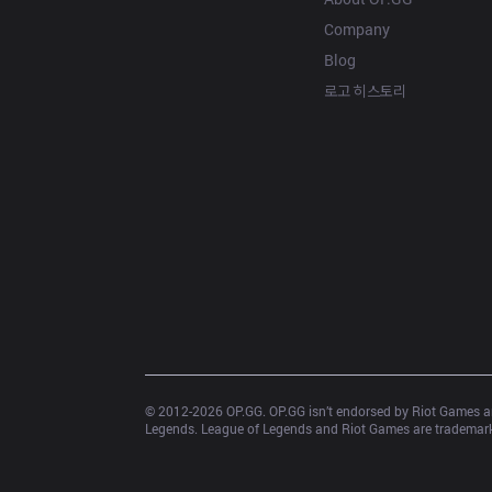
Company
Blog
로고 히스토리
© 2012-
2026
 OP.GG. OP.GG isn’t endorsed by Riot Games an
Legends. League of Legends and Riot Games are trademarks