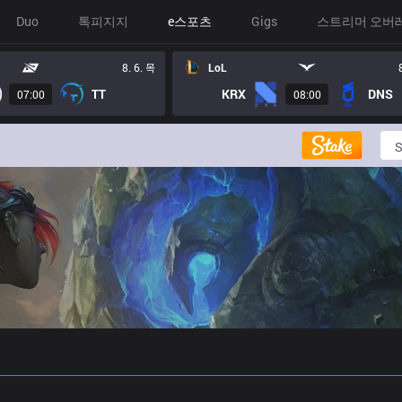
Duo
톡피지지
e스포츠
Gigs
스트리머 오버
8. 6. 목
LoL
TT
KRX
DNS
07:00
08:00
 예측
프로빌드