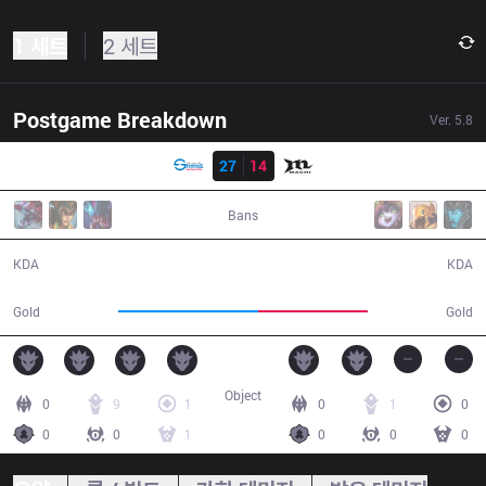
1 세트
2 세트
Postgame Breakdown
Ver.
5.8
결과
LGS
27
14
MCX
44:24
Bans
27 / 14 / 64
14 / 27 / 33
KDA
KDA
81,469
63,589
Gold
Gold
Object
0
9
1
0
1
0
0
0
1
0
0
0