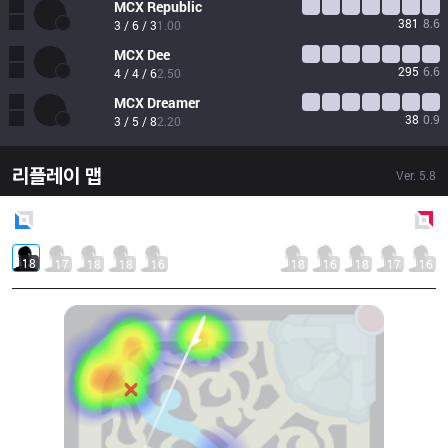
MCX
Republic
381
8.6
3 / 6 / 3
1.00
MCX
Dee
295
6.6
4 / 4 / 6
2.50
MCX
Dreamer
38
0.9
3 / 5 / 8
2.20
리플레이 맵
Ver.
5.8
Blue
Side
Red
Side
18
17
18
18
16
18
16
18
17
16