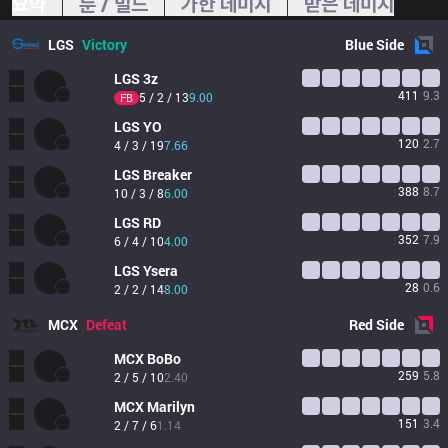
요약
룬 / 빌드
가한 데미지
받은 데미지
LGS
Victory
Blue
Side
LGS
3z
411
9.3
5 / 2 / 13
9.00
FB
LGS
YO
120
2.7
4 / 3 / 19
7.66
LGS
Breaker
388
8.7
10 / 3 / 8
6.00
LGS
RD
352
7.9
6 / 4 / 10
4.00
LGS
Ysera
28
0.6
2 / 2 / 14
8.00
MCX
Defeat
Red
Side
MCX
BoBo
259
5.8
2 / 5 / 10
2.40
MCX
Marilyn
151
3.4
2 / 7 / 6
1.14