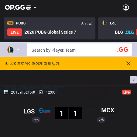
PUBG
8. 7. 금
LoL
2026 PUBG Global Series 7
BLG
LIVE
🌟 LCK 프로게이머에게 과외 받기!
홈
경기 일정
순위
통계
승부 예측
프로빌
2015년 6월 5일
12:00
Live
결과
MCX
LGS
1
1
8th
7th