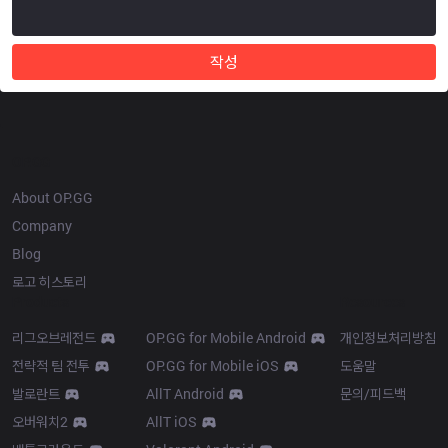
작성
OP.GG
About OP.GG
Company
Blog
로고 히스토리
Products
Resources
리그오브레전드
OP.GG for Mobile Android
개인정보처리방침
전략적 팀 전투
OP.GG for Mobile iOS
도움말
발로란트
AllT Android
문의/피드백
오버워치2
AllT iOS