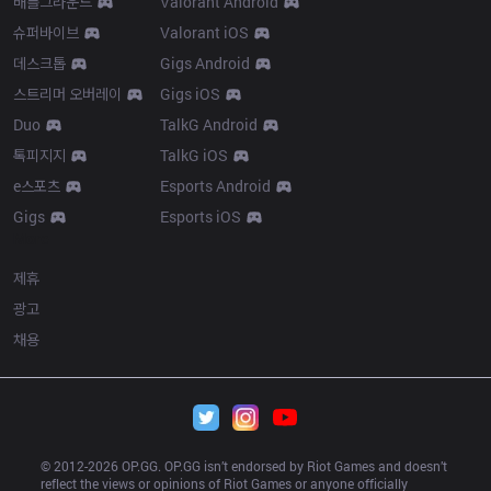
배틀그라운드
Valorant Android
슈퍼바이브
Valorant iOS
데스크톱
Gigs Android
스트리머 오버레이
Gigs iOS
Duo
TalkG Android
톡피지지
TalkG iOS
e스포츠
Esports Android
Gigs
Esports iOS
More
제휴
광고
채용
© 2012-
2026
 OP.GG. OP.GG isn’t endorsed by Riot Games and doesn’t 
reflect the views or opinions of Riot Games or anyone officially 