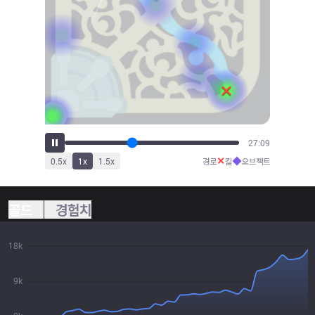
30:04
✕
◆
0.5
x
1
x
1.5
x
경로
킬
오브젝트
골드
경험치
18k
9k