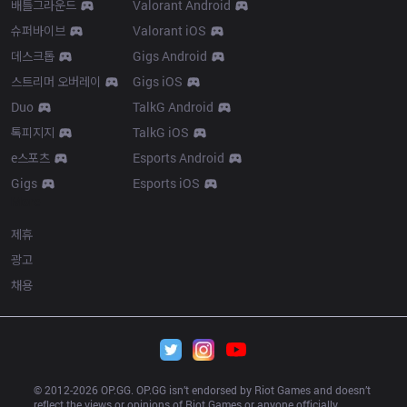
배틀그라운드
Valorant Android
슈퍼바이브
Valorant iOS
데스크톱
Gigs Android
스트리머 오버레이
Gigs iOS
Duo
TalkG Android
톡피지지
TalkG iOS
e스포츠
Esports Android
Gigs
Esports iOS
More
제휴
광고
채용
© 2012-
2026
 OP.GG. OP.GG isn’t endorsed by Riot Games and doesn’t 
reflect the views or opinions of Riot Games or anyone officially 