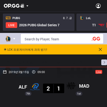
PUBG
8. 7. 금
LoL
2026 PUBG Global Series 7
T1
LIVE
🌟 LCK 프로게이머에게 과외 받기!
홈
경기 일정
순위
통계
승부 예측
프로빌
2019년 3월 15일
09:00
Live
결과
MAD
ALF
2
1
7th
1st