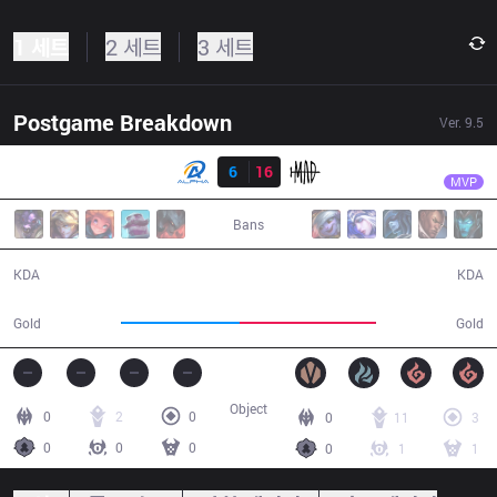
1 세트
2 세트
3 세트
Postgame Breakdown
Ver.
9.5
결과
MAD
Kongyue
ALF
6
16
MAD
30:08
MVP
Bans
6 / 16 / 13
16 / 6 / 24
KDA
KDA
50,636
58,254
Gold
Gold
Object
0
2
0
0
11
3
0
0
0
0
1
1