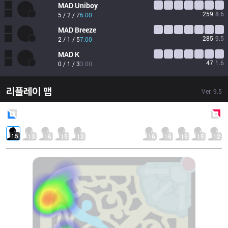
MAD
Uniboy
259
8.6
5 / 2 / 7
6.00
MAD
Breeze
285
9.5
2 / 1 / 5
7.00
MAD
K
47
1.6
0 / 1 / 3
3.00
리플레이 맵
Ver.
9.5
Blue
Side
Red
Side
15
13
16
15
12
16
16
16
15
12