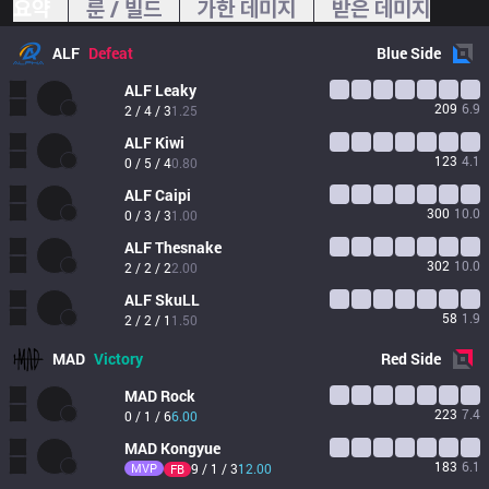
요약
룬 / 빌드
가한 데미지
받은 데미지
ALF
Defeat
Blue
Side
ALF
Leaky
209
6.9
2 / 4 / 3
1.25
ALF
Kiwi
123
4.1
0 / 5 / 4
0.80
ALF
Caipi
300
10.0
0 / 3 / 3
1.00
ALF
Thesnake
302
10.0
2 / 2 / 2
2.00
ALF
SkuLL
58
1.9
2 / 2 / 1
1.50
MAD
Victory
Red
Side
MAD
Rock
223
7.4
0 / 1 / 6
6.00
MAD
Kongyue
183
6.1
MVP
9 / 1 / 3
12.00
FB