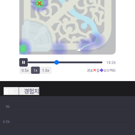
20:13
✕
◆
0.5
x
1
x
1.5
x
경로
킬
오브젝트
골드
경험치
9k
4.5k