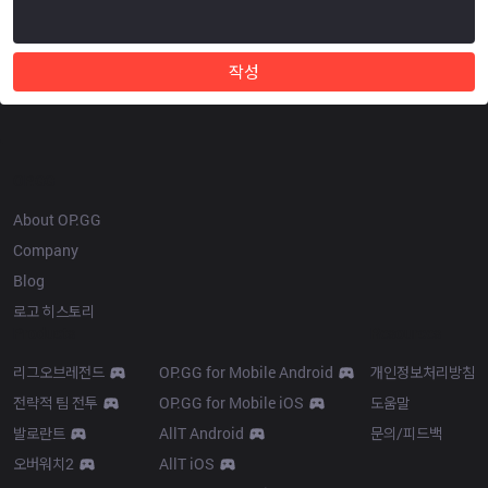
작성
OP.GG
About OP.GG
Company
Blog
로고 히스토리
Products
Resources
리그오브레전드
OP.GG for Mobile Android
개인정보처리방침
전략적 팀 전투
OP.GG for Mobile iOS
도움말
발로란트
AllT Android
문의/피드백
오버워치2
AllT iOS