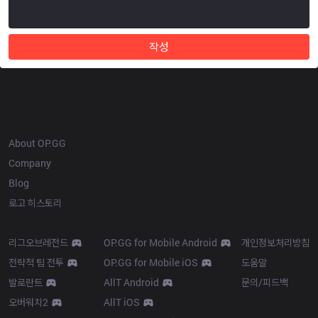
작성
OP.GG
About OP.GG
Company
Blog
로고 히스토리
Products
Resources
리그오브레전드
OP.GG for Mobile Android
개인정보처리방침
전략적 팀 전투
OP.GG for Mobile iOS
도움말
발로란트
AllT Android
문의/피드백
오버워치2
AllT iOS