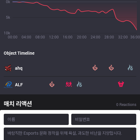
0k
5k
10k
00:00
04:00
08:00
12:00
16:00
20:00
24:00
28:00
32:00
36:00
Object Timeline
ahq
ALF
매치 리액션
0
Reactions