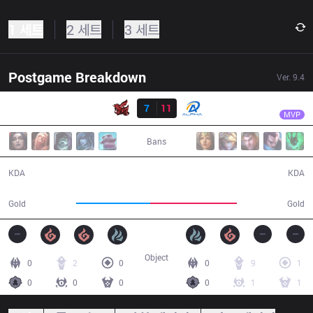
1 세트
2 세트
3 세트
Postgame Breakdown
Ver.
9.4
결과
ALF
Thesnake
ahq
7
11
ALF
36:14
MVP
Bans
7 / 11 / 18
11 / 7 / 33
KDA
KDA
57,133
66,558
Gold
Gold
Object
0
2
0
0
9
1
0
0
0
0
1
1