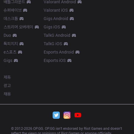
배틀그라운드
Valorant Android
슈퍼바이브
Valorant iOS
데스크톱
Gigs Android
스트리머 오버레이
Gigs iOS
Duo
TalkG Android
톡피지지
TalkG iOS
e스포츠
Esports Android
Gigs
Esports iOS
More
제휴
광고
채용
© 2012-
2026
 OP.GG. OP.GG isn’t endorsed by Riot Games and doesn’t 
reflect the views or opinions of Riot Games or anyone officially 