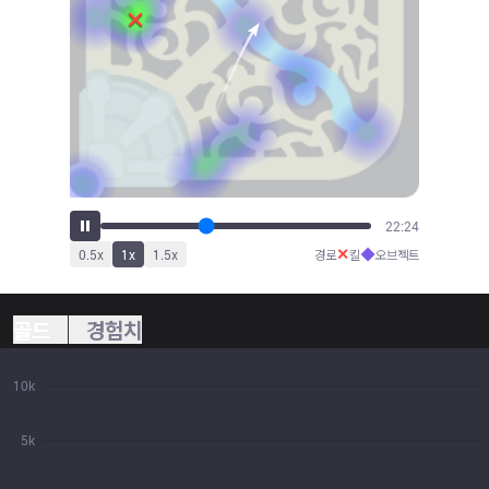
25:11
✕
◆
0.5
x
1
x
1.5
x
경로
킬
오브젝트
골드
경험치
10k
5k