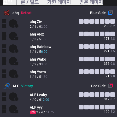
요약
룬 / 빌드
가한 데미지
받은 데미지
ahq
Defeat
Blue
Side
ahq
Ziv
298
8.2
2 / 1 / 0
2.00
ahq
Alex
173
4.8
0 / 3 / 5
1.66
ahq
Rainbow
271
7.5
1 / 1 / 5
6.00
ahq
Wako
356
9.8
3 / 2 / 3
3.00
ahq
Ysera
71
2.0
1 / 4 / 5
1.50
ALF
Victory
Red
Side
ALF
Leaky
317
8.7
4 / 0 / 6
12.00
ALF
yyy
190
5.2
2 / 4 / 5
1.75
FB