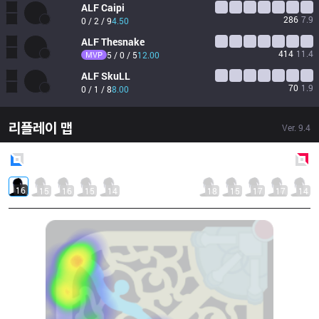
ALF
Caipi
286
7.9
0 / 2 / 9
4.50
ALF
Thesnake
414
11.4
MVP
5 / 0 / 5
12.00
ALF
SkuLL
70
1.9
0 / 1 / 8
8.00
리플레이 맵
Ver.
9.4
Blue
Side
Red
Side
16
15
16
15
14
18
15
17
17
14