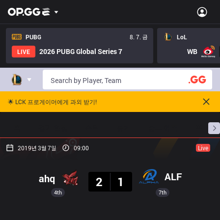
PUBG
8. 7. 금
LoL
2026 PUBG Global Series 7
WB
LIVE
🌟 LCK 프로게이머에게 과외 받기!
홈
경기 일정
순위
통계
승부 예측
프로빌
2019년 3월 7일
09:00
Live
결과
ALF
ahq
2
1
4th
7th