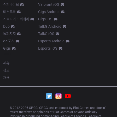
슈퍼바이브
Valorant iOS
데스크톱
Gigs Android
스트리머 오버레이
Gigs iOS
Duo
TalkG Android
톡피지지
TalkG iOS
e스포츠
Esports Android
Gigs
Esports iOS
More
제휴
광고
채용
© 2012-
2026
 OP.GG. OP.GG isn’t endorsed by Riot Games and doesn’t 
reflect the views or opinions of Riot Games or anyone officially 
involved in producing or managing League of Legends. League of 