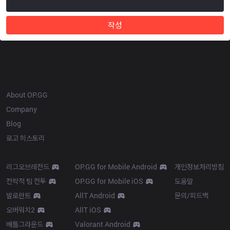
작성
OP.GG
About OP.GG
Company
Blog
로고 히스토리
Products
Resources
리그오브레전드
OP.GG for Mobile Android
개인정보처리방침
전략적 팀 전투
OP.GG for Mobile iOS
도움말
발로란트
AllT Android
문의/피드백
오버워치2
AllT iOS
배틀그라운드
Valorant Android