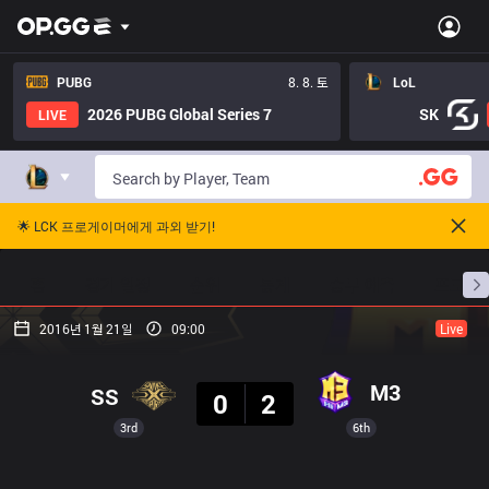
PUBG
8. 8. 토
LoL
2026 PUBG Global Series 7
SK
LIVE
🌟 LCK 프로게이머에게 과외 받기!
홈
경기 일정
순위
통계
승부 예측
프로빌
2016년 1월 21일
09:00
Live
결과
M3
SS
0
2
3rd
6th