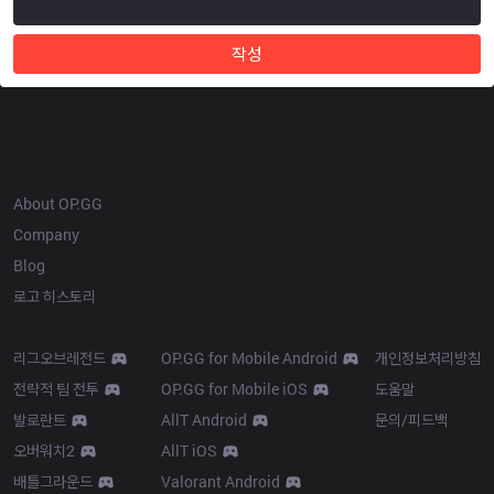
작성
OP.GG
About OP.GG
Company
Blog
로고 히스토리
Products
Resources
리그오브레전드
OP.GG for Mobile Android
개인정보처리방침
전략적 팀 전투
OP.GG for Mobile iOS
도움말
발로란트
AllT Android
문의/피드백
오버워치2
AllT iOS
배틀그라운드
Valorant Android