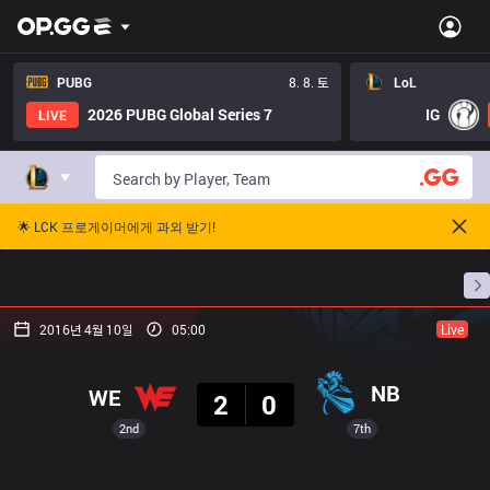
PUBG
8. 8. 토
LoL
2026 PUBG Global Series 7
IG
LIVE
🌟 LCK 프로게이머에게 과외 받기!
홈
경기 일정
순위
통계
승부 예측
프로빌
2016년 4월 10일
05:00
Live
결과
NB
WE
2
0
2nd
7th