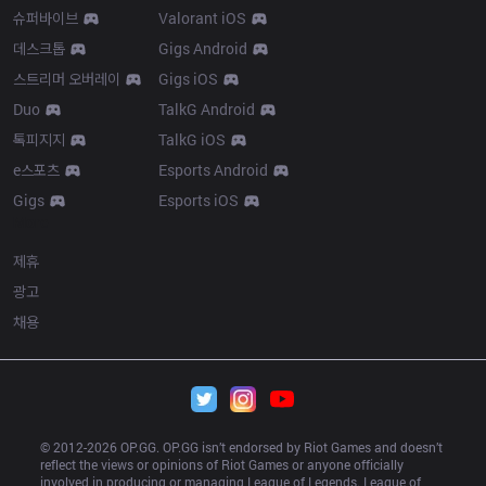
슈퍼바이브
Valorant iOS
데스크톱
Gigs Android
스트리머 오버레이
Gigs iOS
Duo
TalkG Android
톡피지지
TalkG iOS
e스포츠
Esports Android
Gigs
Esports iOS
More
제휴
광고
채용
© 2012-
2026
 OP.GG. OP.GG isn’t endorsed by Riot Games and doesn’t 
reflect the views or opinions of Riot Games or anyone officially 
involved in producing or managing League of Legends. League of 