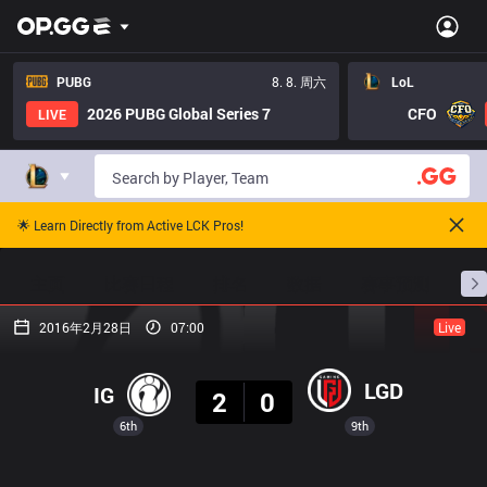
PUBG
8. 8. 周六
LoL
2026 PUBG Global Series 7
CFO
LIVE
🌟 Learn Directly from Active LCK Pros!
主页
比赛日程
排名
数据
赛事预测
职
2016年2月28日
07:00
Live
结果
LGD
IG
2
0
6th
9th