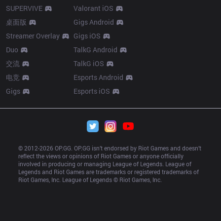
SUPERVIVE
Valorant iOS
桌面版
Gigs Android
Streamer Overlay
Gigs iOS
Duo
TalkG Android
交流
TalkG iOS
电竞
Esports Android
Gigs
Esports iOS
© 2012-
2026
 OP.GG. OP.GG isn’t endorsed by Riot Games and doesn’t 
reflect the views or opinions of Riot Games or anyone officially 
involved in producing or managing League of Legends. League of 
Legends and Riot Games are trademarks or registered trademarks of 
Riot Games, Inc. League of Legends © Riot Games, Inc.