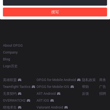
撰写
OP.GG
About OP.GG
Company
Blog
Logo历史
Products
Resources
More
英雄联盟
OP.GG for Mobile Android
隐私政策
商务
Teamfight Tactics
OP.GG for Mobile iOS
帮助
广告
无畏契约
AllT Android
反馈
招聘
OVERWATCH2
AllT iOS
绝地求生
Valorant Android